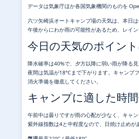
データは気象庁ほか各国気象機関のものを Open
六ツ矢崎浜オートキャンプ場の天気は、本日は曇
午後からにわか雨の可能性があるため、レイン
今日の天気のポイント
降水確率は40%で、夕方以降に弱い雨が降る見
夜間は気温が18°Cまで下がります。キャン
消火準備を徹底してください。
キャンプに適した時間
午前中は曇りですが雨の心配が少なく、キャン
紫外線指数は4と中程度なので、日焼け止めが
気温
最高22°C / 最低18°C