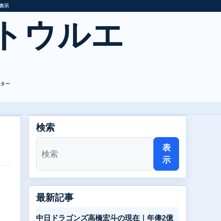
表示
トウルエ
レター
検索
表
示
最新記事
。
中日ドラゴンズ高橋宏斗の現在｜年俸2億