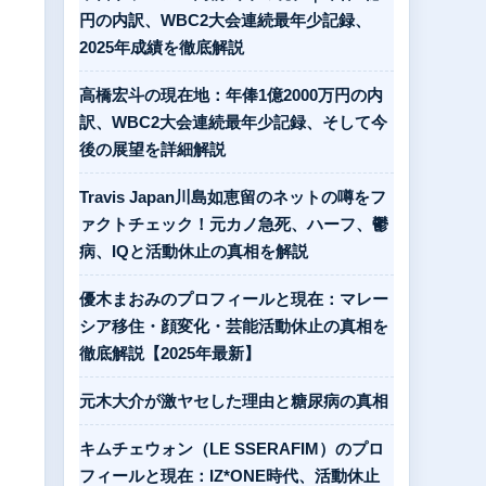
円の内訳、WBC2大会連続最年少記録、
2025年成績を徹底解説
高橋宏斗の現在地：年俸1億2000万円の内
訳、WBC2大会連続最年少記録、そして今
後の展望を詳細解説
Travis Japan川島如恵留のネットの噂をフ
ァクトチェック！元カノ急死、ハーフ、鬱
病、IQと活動休止の真相を解説
優木まおみのプロフィールと現在：マレー
シア移住・顔変化・芸能活動休止の真相を
徹底解説【2025年最新】
元木大介が激ヤセした理由と糖尿病の真相
キムチェウォン（LE SSERAFIM）のプロ
フィールと現在：IZ*ONE時代、活動休止