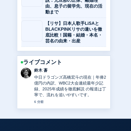
説：元旦那の正体、離婚理
由、息子の留学先、現在の活
動まで
【リサ】日本人歌手LiSAと
BLACKPINKリサの違いを徹
底比較！国籍・結婚・本名・
芸名の由来・出産
ライブコメント
渡辺 結衣
高橋宏斗の現在地：年俸1億2000万円
の内訳、WBC2大会連続最年少記録、
そして今後の展望を詳細解説 周辺の検
証がしっかりしていて安心感がありま
す。
8 分前