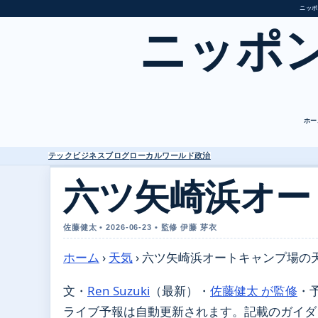
ニッポ
ニッポ
ホー
テック
ビジネス
ブログ
ローカル
ワールド
政治
六ツ矢崎浜オー
佐藤健太 • 2026-06-23 • 監修 伊藤 芽衣
ホーム
›
天気
›
六ツ矢崎浜オートキャンプ場の
文・
Ren Suzuki
（最新）
・
佐藤健太 が監修
・
ライブ予報は自動更新されます。記載のガイダンス