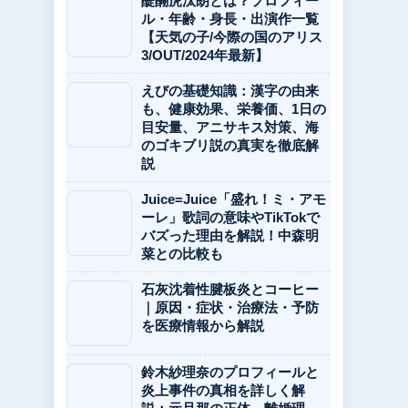
醍醐虎汰朗とは？プロフィー
ル・年齢・身長・出演作一覧
【天気の子/今際の国のアリス
3/OUT/2024年最新】
えびの基礎知識：漢字の由来
も、健康効果、栄養価、1日の
目安量、アニサキス対策、海
のゴキブリ説の真実を徹底解
説
Juice=Juice「盛れ！ミ・アモ
ーレ」歌詞の意味やTikTokで
バズった理由を解説！中森明
菜との比較も
石灰沈着性腱板炎とコーヒー
｜原因・症状・治療法・予防
を医療情報から解説
鈴木紗理奈のプロフィールと
炎上事件の真相を詳しく解