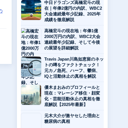
中日ドラゴンズ高橋宏斗の現
在｜年俸2億円の内訳、WBC2
の
大会連続最年少記録、2025年
成績を徹底解説
高橋宏斗の現在地：年俸1億
2000万円の内訳、WBC2大会
連続最年少記録、そして今後
の展望を詳細解説
Travis Japan川島如恵留のネッ
トの噂をファクトチェック！
元カノ急死、ハーフ、鬱病、
IQと活動休止の真相を解説
優木まおみのプロフィールと
現在：マレーシア移住・顔変
化・芸能活動休止の真相を徹
底解説【2025年最新】
元木大介が激ヤセした理由と
糖尿病の真相