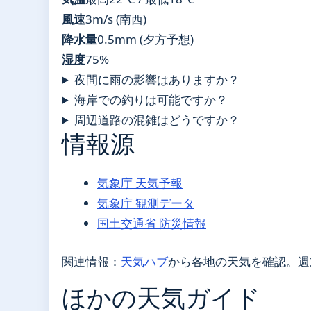
風速
3m/s (南西)
降水量
0.5mm (夕方予想)
湿度
75%
夜間に雨の影響はありますか？
海岸での釣りは可能ですか？
周辺道路の混雑はどうですか？
情報源
気象庁 天気予報
気象庁 観測データ
国土交通省 防災情報
関連情報：
天気ハブ
から各地の天気を確認。週
ほかの天気ガイド