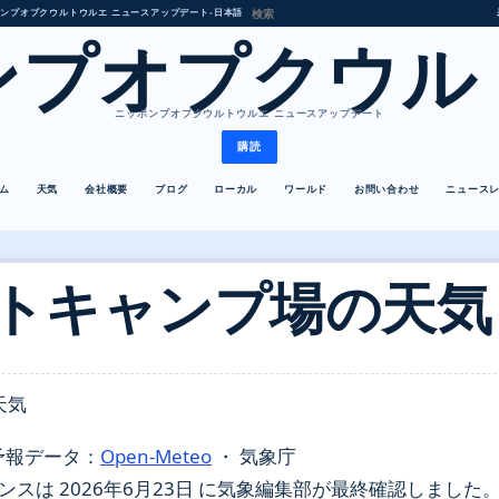
ンプオプクウルトウルエ ニュースアップデート
•
日本語
ンプオプクウル
ニッポンプオプクウルトウルエ ニュースアップデート
購読
ム
天気
会社概要
ブログ
ローカル
ワールド
お問い合わせ
ニュース
トキャンプ場の天気
天気
予報データ：
Open-Meteo
・ 気象庁
は 2026年6月23日 に気象編集部が最終確認しました