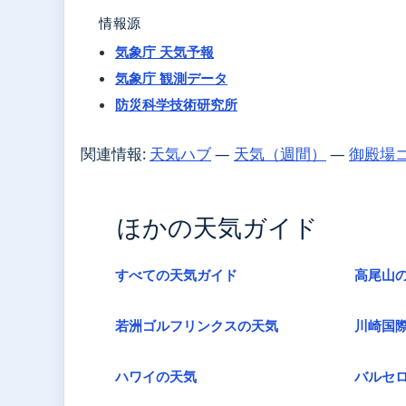
情報源
気象庁 天気予報
気象庁 観測データ
防災科学技術研究所
関連情報:
天気ハブ
—
天気（週間）
—
御殿場
ほかの天気ガイド
すべての天気ガイド
高尾山
若洲ゴルフリンクスの天気
川崎国
ハワイの天気
バルセ