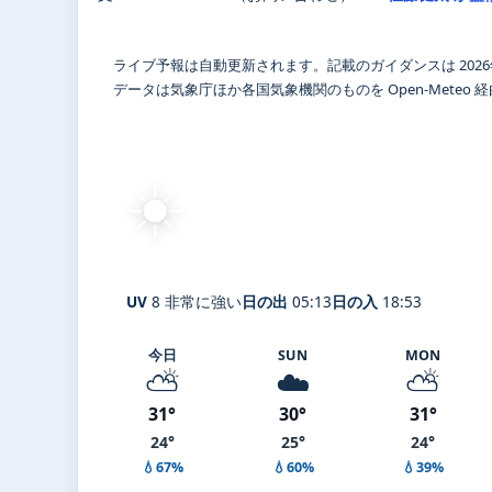
ライブ予報は自動更新されます。記載のガイダンスは 2026
データは気象庁ほか各国気象機関のものを Open-Meteo
☀️
快晴
28°
C
Nyū
体感 32° ・ 風 1 m/s ・ 湿度
UV
8 非常に強い
日の出
05:13
日の入
18:53
今日
SUN
MON
⛅
☁️
⛅
31°
30°
31°
24°
25°
24°
💧67%
💧60%
💧39%