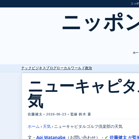
ニッポ
ニッポ
ホー
テック
ビジネス
ブログ
ローカル
ワールド
政治
ニューキャピタ
気
佐藤健太 • 2026-06-23 • 監修 鈴木 蒼
ホーム
›
天気
›
ニューキャピタルゴルフ倶楽部の天気
文・
Aoi Watanabe
（お問い合わせ）
・
佐藤健太 が監