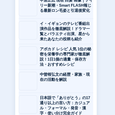
中居正広 現在 白髪 画像｜デイ
リー新潮・Smart FLASH報じ
る最新ロン毛姿と引退後変化
イ・イギョンのテレビ番組出
演作品を徹底解説！ドラマ一
覧とバラエティ出演、星から
来たあなたの役柄も紹介
アボカド レシピ 人気 1位の秘
密を栄養学の専門家が徹底解
説！1日1個の適量・保存方
法・おすすめレシピ
中曽根弘文の経歴・家族・現
在の活動を解説
日本語で「ありがとう」の17
通り以上の言い方：カジュア
ル・フォーマル・発音・漢
字・使い分け完全ガイド