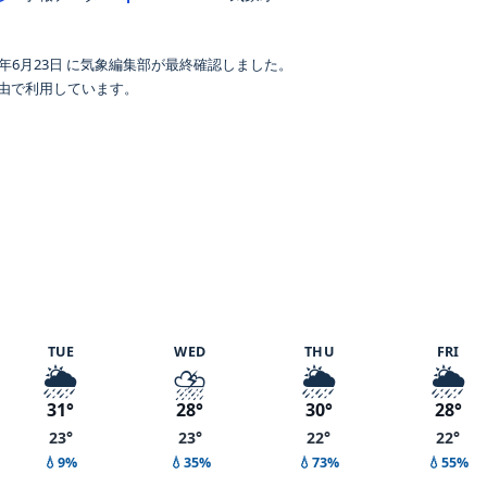
年6月23日 に気象編集部が最終確認しました。
 経由で利用しています。
 70%
TUE
WED
THU
FRI
🌦️
⛈️
🌦️
🌦️
31°
28°
30°
28°
23°
23°
22°
22°
💧9%
💧35%
💧73%
💧55%