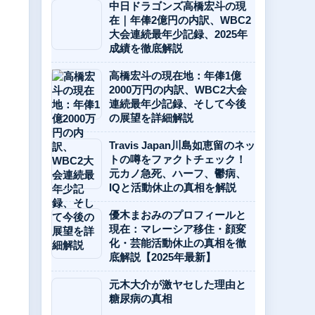
中日ドラゴンズ高橋宏斗の現
在｜年俸2億円の内訳、WBC2
大会連続最年少記録、2025年
成績を徹底解説
高橋宏斗の現在地：年俸1億
2000万円の内訳、WBC2大会
連続最年少記録、そして今後
の展望を詳細解説
Travis Japan川島如恵留のネッ
トの噂をファクトチェック！
元カノ急死、ハーフ、鬱病、
IQと活動休止の真相を解説
優木まおみのプロフィールと
現在：マレーシア移住・顔変
化・芸能活動休止の真相を徹
底解説【2025年最新】
元木大介が激ヤセした理由と
糖尿病の真相