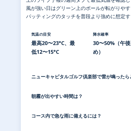
風が強い日はグリーン上のボールが転がりやす
パッティングのタッチを普段より強めに想定す
気温の目安
降水確率
最高20〜23°C、最
30〜50%（午
低12〜15°C
め）
ニューキャピタルゴルフ倶楽部で雷が鳴ったら
朝霧が出やすい時間は？
コース内で急な雨に備えるには？