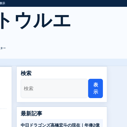
表示
トウルエ
レター
検索
表
示
最新記事
中日ドラゴンズ高橋宏斗の現在｜年俸2億