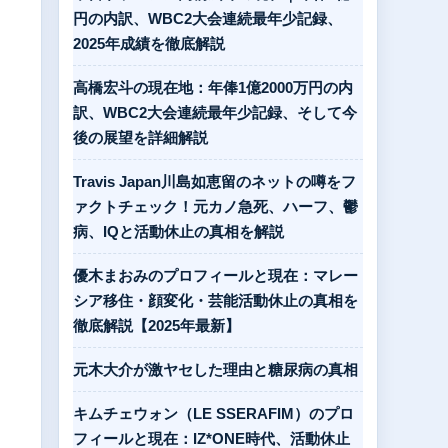
円の内訳、WBC2大会連続最年少記録、
2025年成績を徹底解説
高橋宏斗の現在地：年俸1億2000万円の内
訳、WBC2大会連続最年少記録、そして今
後の展望を詳細解説
Travis Japan川島如恵留のネットの噂をフ
ァクトチェック！元カノ急死、ハーフ、鬱
病、IQと活動休止の真相を解説
優木まおみのプロフィールと現在：マレー
シア移住・顔変化・芸能活動休止の真相を
徹底解説【2025年最新】
元木大介が激ヤセした理由と糖尿病の真相
キムチェウォン（LE SSERAFIM）のプロ
フィールと現在：IZ*ONE時代、活動休止