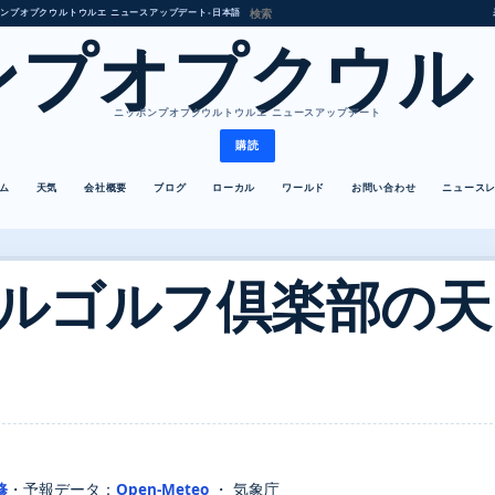
ンプオプクウルトウルエ ニュースアップデート
•
日本語
ンプオプクウル
ニッポンプオプクウルトウルエ ニュースアップデート
購読
ム
天気
会社概要
ブログ
ローカル
ワールド
お問い合わせ
ニュース
ルゴルフ倶楽部の天
修
・
予報データ：
Open-Meteo
・ 気象庁