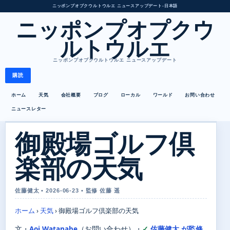
ニッポンプオプクウルトウルエ ニュースアップデート
•
日本語
ニッポンプオプクウ
ルトウルエ
ニッポンプオプクウルトウルエ ニュースアップデート
購読
ホーム
天気
会社概要
ブログ
ローカル
ワールド
お問い合わせ
ニュースレター
御殿場ゴルフ倶
楽部の天気
佐藤健太 • 2026-06-23 • 監修 佐藤 遥
ホーム
›
天気
›
御殿場ゴルフ倶楽部の天気
文・
Aoi Watanabe
（お問い合わせ）
・
佐藤健太 が監修