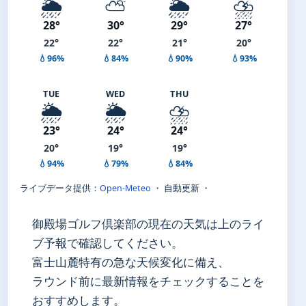
🌦️
⛅
🌦️
⛈️
28°
30°
29°
27°
22°
22°
21°
20°
💧96%
💧84%
💧90%
💧93%
TUE
WED
THU
🌦️
🌦️
⛈️
23°
24°
24°
20°
19°
19°
💧94%
💧79%
💧84%
ライブデータ提供：
Open-Meteo
・ 自動更新 ・
御殿場ゴルフ倶楽部の現在の天気は上のライ
ブ予報で確認してください。
富士山麓特有の急な天候変化に備え、
ラウンド前に最新情報をチェックすることを
おすすめします。