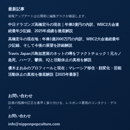
最新記事
速報アップデートは公開前に編集デスクが確認します。
中日ドラゴンズ高橋宏斗の現在｜年俸2億円の内訳、WBC2大会連
続最年少記録、2025年成績を徹底解説
高橋宏斗の現在地：年俸1億2000万円の内訳、WBC2大会連続最年
少記録、そして今後の展望を詳細解説
Travis Japan川島如恵留のネットの噂をファクトチェック！元カノ
急死、ハーフ、鬱病、IQと活動休止の真相を解説
優木まおみのプロフィールと現在：マレーシア移住・顔変化・芸能
活動休止の真相を徹底解説【2025年最新】
お問い合わせ
読者の指摘や訂正を素早く振り分ける、レスポンス重視のコンタクト・デス
ク。
お問い合わせ
info@nipponpopculture.com