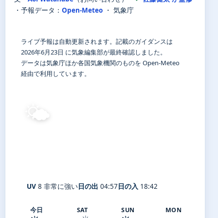
・
予報データ：
Open-Meteo
・ 気象庁
ライブ予報は自動更新されます。記載のガイダンスは
2026年6月23日 に気象編集部が最終確認しました。
データは気象庁ほか各国気象機関のものを Open-Meteo
経由で利用しています。
🌤️
23°
C
晴れ
Gotemba
体感 27° ・ 風 1 m/s ・ 湿度 93%
UV
8 非常に強い
日の出
04:57
日の入
18:42
今日
SAT
SUN
MON