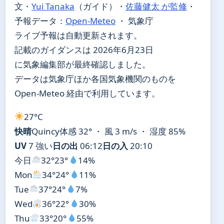
文・
Yui Tanaka
（ガイド）
・
佐藤健太 が監修
・
予報データ：
Open-Meteo
・ 気象庁
ライブ予報は自動更新されます。
記載のガイダンスは 2026年6月23日
に気象編集部が最終確認しました。
データは気象庁ほか各国気象機関のものを
Open-Meteo 経由で利用しています。
27°
C
快晴
Quincy
体感 32° ・ 風 3 m/s ・ 湿度 85%
UV
7 強い
日の出
06:12
日の入
20:10
今日
32°
23°
14%
Mon
34°
24°
11%
Tue
37°
24°
7%
Wed
36°
22°
30%
Thu
33°
20°
55%