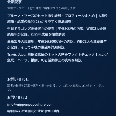
最新記事
速報アップデートは公開前に編集デスクが確認します。
ブルーノ・マーズのヒット曲や経歴・プロフィールまとめ｜人種や
結婚・恋愛の疑問にわかりやすく徹底回答！
中日ドラゴンズ高橋宏斗の現在｜年俸2億円の内訳、WBC2大会連
続最年少記録、2025年成績を徹底解説
高橋宏斗の現在地：年俸1億2000万円の内訳、WBC2大会連続最年
少記録、そして今後の展望を詳細解説
Travis Japan川島如恵留のネットの噂をファクトチェック！元カノ
急死、ハーフ、鬱病、IQと活動休止の真相を解説
お問い合わせ
読者の指摘や訂正を素早く振り分ける、レスポンス重視のコンタクト・デス
ク。
お問い合わせ
info@nipponpopculture.com
編集部からの返信目安: 通常1営業日以内。