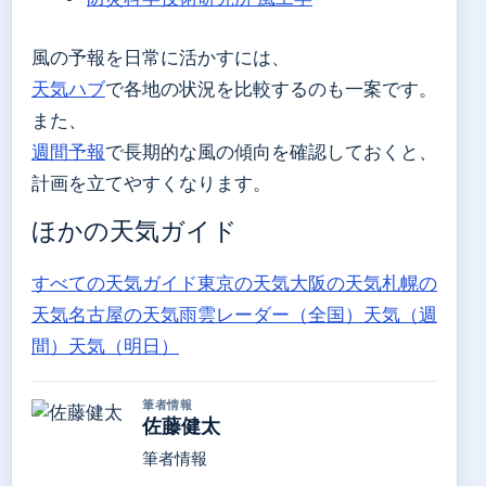
風の予報を日常に活かすには、
天気ハブ
で各地の状況を比較するのも一案です。
また、
週間予報
で長期的な風の傾向を確認しておくと、
計画を立てやすくなります。
ほかの天気ガイド
すべての天気ガイド
東京の天気
大阪の天気
札幌の
天気
名古屋の天気
雨雲レーダー（全国）
天気（週
間）
天気（明日）
筆者情報
佐藤健太
筆者情報