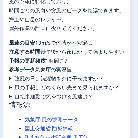
風の予報に特化しており、
時間ごとの風向や突風のピークを確認できます。
海上や山岳のレジャー、
屋外作業の計画に役立ててください。
風速の目安
10m/sで体感が不安定に
注意する時間帯
午後から夜にかけて強まりやすい
予報の更新頻度
1時間ごと
参考データ
気象庁の実況値
強風の日は洗濯物を外に干せますか？
風の予報はどのくらい先まで見られますか？
自転車通勤で気をつける風速は？
情報源
気象庁 風の観測データ
国土交通省 防災情報
防災科学技術研究所 風工学