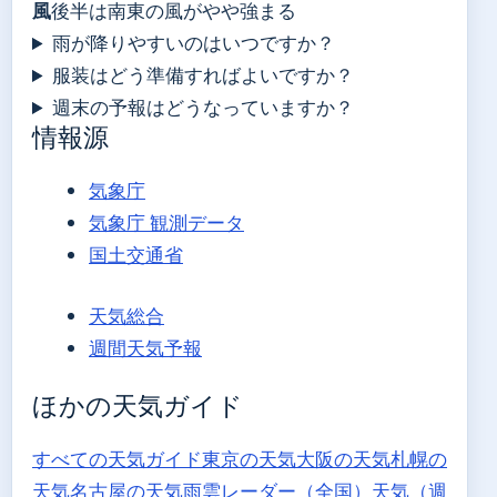
風
後半は南東の風がやや強まる
雨が降りやすいのはいつですか？
服装はどう準備すればよいですか？
週末の予報はどうなっていますか？
情報源
気象庁
気象庁 観測データ
国土交通省
天気総合
週間天気予報
ほかの天気ガイド
すべての天気ガイド
東京の天気
大阪の天気
札幌の
天気
名古屋の天気
雨雲レーダー（全国）
天気（週