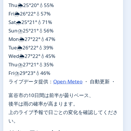
Thu
🌦️
25°
20°
💧55%
Fri
🌦️
26°
22°
💧57%
Sat
🌧️
25°
21°
💧71%
Sun
⛈️
25°
21°
💧56%
Mon
🌦️
27°
22°
💧47%
Tue
🌦️
26°
22°
💧39%
Wed
🌦️
27°
22°
💧45%
Thu
⛈️
27°
21°
💧35%
Fri
⛈️
29°
23°
💧46%
ライブデータ提供：
Open-Meteo
・ 自動更新 ・
富谷市の10日間は前半が曇りベース、
後半は雨の確率が高まります。
上のライブ予報で日ごとの変化を確認してくださ
い。