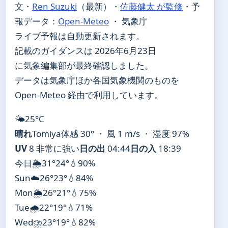
文・
Ren Suzuki
（最新）
・
佐藤健太 が監修
・
予
報データ：
Open-Meteo
・ 気象庁
ライブ予報は自動更新されます。
記載のガイダンスは 2026年6月23日
に気象編集部が最終確認しました。
データは気象庁ほか各国気象機関のものを
Open-Meteo 経由で利用しています。
🌤️
25°
C
晴れ
Tomiya
体感 30° ・ 風 1 m/s ・ 湿度 97%
UV
8 非常に強い
日の出
04:44
日の入
18:39
今日
🌦️
31°
24°
💧90%
Sun
☁️
26°
23°
💧84%
Mon
🌦️
26°
21°
💧75%
Tue
🌧️
22°
19°
💧71%
Wed
⛈️
23°
19°
💧82%