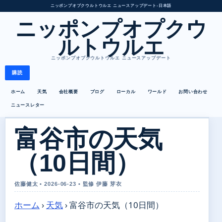
ニッポンプオプクウルトウルエ ニュースアップデート
•
日本語
ニッポンプオプクウ
ルトウルエ
ニッポンプオプクウルトウルエ ニュースアップデート
購読
ホーム
天気
会社概要
ブログ
ローカル
ワールド
お問い合わせ
ニュースレター
富谷市の天気
（10日間）
佐藤健太 • 2026-06-23 • 監修 伊藤 芽衣
ホーム
›
天気
›
富谷市の天気（10日間）