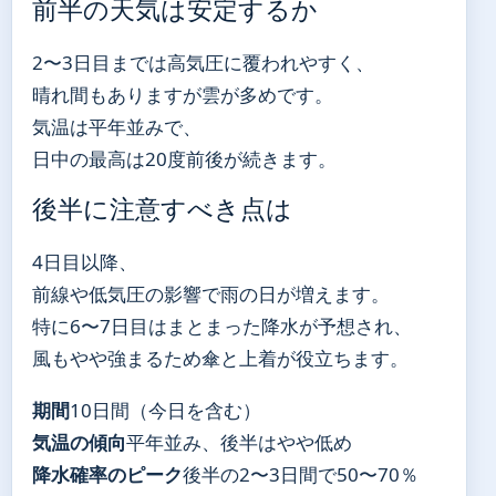
前半の天気は安定するか
2〜3日目までは高気圧に覆われやすく、
晴れ間もありますが雲が多めです。
気温は平年並みで、
日中の最高は20度前後が続きます。
後半に注意すべき点は
4日目以降、
前線や低気圧の影響で雨の日が増えます。
特に6〜7日目はまとまった降水が予想され、
風もやや強まるため傘と上着が役立ちます。
期間
10日間（今日を含む）
気温の傾向
平年並み、後半はやや低め
降水確率のピーク
後半の2〜3日間で50〜70％