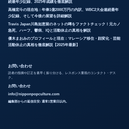
続最年少記録、2025年成績を徹底解説
高橋宏斗の現在地：年俸1億2000万円の内訳、WBC2大会連続最年
少記録、そして今後の展望を詳細解説
Travis Japan川島如恵留のネットの噂をファクトチェック！元カノ
急死、ハーフ、鬱病、IQと活動休止の真相を解説
優木まおみのプロフィールと現在：マレーシア移住・顔変化・芸能
活動休止の真相を徹底解説【2025年最新】
お問い合わせ
読者の指摘や訂正を素早く振り分ける、レスポンス重視のコンタクト・デス
ク。
お問い合わせ
info@nipponpopculture.com
編集部からの返信目安: 通常1営業日以内。