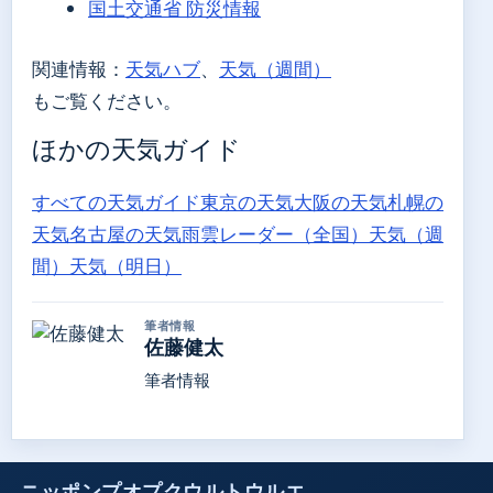
国土交通省 防災情報
関連情報：
天気ハブ
、
天気（週間）
もご覧ください。
ほかの天気ガイド
すべての天気ガイド
東京の天気
大阪の天気
札幌の
天気
名古屋の天気
雨雲レーダー（全国）
天気（週
間）
天気（明日）
筆者情報
佐藤健太
筆者情報
ニッポンプオプクウルトウルエ