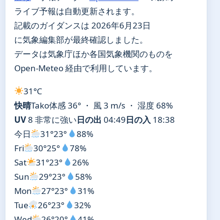
ライブ予報は自動更新されます。
記載のガイダンスは 2026年6月23日
に気象編集部が最終確認しました。
データは気象庁ほか各国気象機関のものを
Open-Meteo 経由で利用しています。
31°
C
快晴
Tako
体感 36° ・ 風 3 m/s ・ 湿度 68%
UV
8 非常に強い
日の出
04:49
日の入
18:38
今日
31°
23°
88%
Fri
30°
25°
78%
Sat
31°
23°
26%
Sun
29°
23°
58%
Mon
27°
23°
31%
Tue
26°
23°
32%
Wed
26°
20°
41%