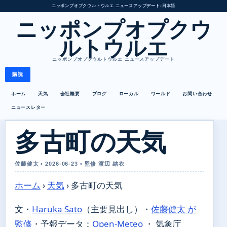
ニッポンプオプクウルトウルエ ニュースアップデート
•
日本語
ニッポンプオプクウ
ルトウルエ
ニッポンプオプクウルトウルエ ニュースアップデート
購読
ホーム
天気
会社概要
ブログ
ローカル
ワールド
お問い合わせ
ニュースレター
多古町の天気
佐藤健太 • 2026-06-23 • 監修 渡辺 結衣
ホーム
›
天気
›
多古町の天気
文・
Haruka Sato
（主要見出し）
・
佐藤健太 が
監修
・
予報データ：
Open-Meteo
・ 気象庁