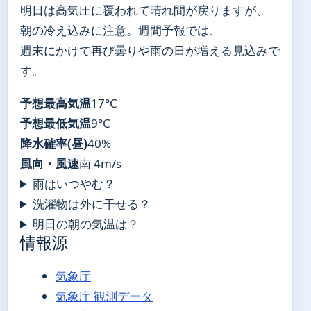
明日は高気圧に覆われて晴れ間が戻りますが、
朝の冷え込みに注意。週間予報では、
週末にかけて再び曇りや雨の日が増える見込みで
す。
予想最高気温
17°C
予想最低気温
9°C
降水確率(昼)
40%
風向・風速
南 4m/s
雨はいつやむ？
洗濯物は外に干せる？
明日の朝の気温は？
情報源
気象庁
気象庁 観測データ