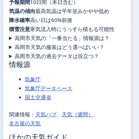
予報期間
10日間（本日含む）
気温の傾向
最高気温は平年並みかやや低め
降水確率
高い日は60%前後
積雪注意
寒気流入時にうっすら積もる可能性
高岡市天気の「一番当たる」情報源は？
高岡市天気の服装はどう選べばいい？
高岡市天気の過去データは役立つ？
情報源
気象庁
気象庁データベース
国土交通省
関連情報：
天気ハブ
、
天気（週間）
、
名古屋の天気
ほかの天気ガイド