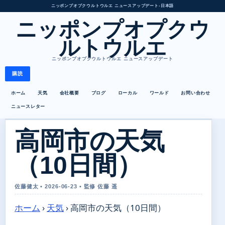
ニッポンプオプクウルトウルエ ニュースアップデート
•
日本語
ニッポンプオプクウ
ルトウルエ
ニッポンプオプクウルトウルエ ニュースアップデート
購読
ホーム
天気
会社概要
ブログ
ローカル
ワールド
お問い合わせ
ニュースレター
高岡市の天気
（10日間）
佐藤健太 • 2026-06-23 • 監修 佐藤 遥
ホーム
›
天気
›
高岡市の天気（10日間）