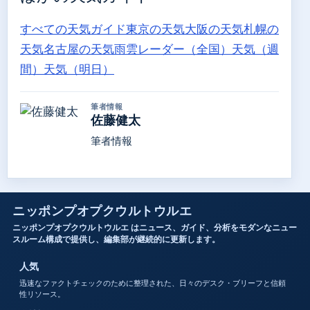
すべての天気ガイド
東京の天気
大阪の天気
札幌の
天気
名古屋の天気
雨雲レーダー（全国）
天気（週
間）
天気（明日）
筆者情報
佐藤健太
筆者情報
ニッポンプオプクウルトウルエ
ニッポンプオプクウルトウルエ はニュース、ガイド、分析をモダンなニュー
スルーム構成で提供し、編集部が継続的に更新します。
人気
迅速なファクトチェックのために整理された、日々のデスク・ブリーフと信頼
性リソース。