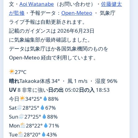
文・
Aoi Watanabe
（お問い合わせ）
・
佐藤健太
が監修
・
予報データ：
Open-Meteo
・ 気象庁
ライブ予報は自動更新されます。
記載のガイダンスは 2026年6月23日
に気象編集部が最終確認しました。
データは気象庁ほか各国気象機関のものを
Open-Meteo 経由で利用しています。
27°
C
晴れ
Takaoka
体感 34° ・ 風 1 m/s ・ 湿度 96%
UV
8 非常に強い
日の出
05:02
日の入
18:53
今日
34°
25°
88%
Sat
28°
25°
67%
Sun
27°
25°
88%
Mon
28°
22°
71%
Tue
28°
20°
43%