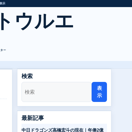
表示
トウルエ
レター
検索
表
示
最新記事
。
中日ドラゴンズ高橋宏斗の現在｜年俸2億