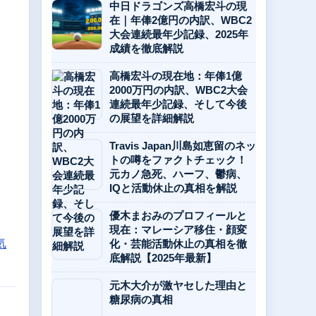
中日ドラゴンズ高橋宏斗の現
在｜年俸2億円の内訳、WBC2
大会連続最年少記録、2025年
成績を徹底解説
高橋宏斗の現在地：年俸1億
2000万円の内訳、WBC2大会
連続最年少記録、そして今後
の展望を詳細解説
Travis Japan川島如恵留のネッ
トの噂をファクトチェック！
元カノ急死、ハーフ、鬱病、
IQと活動休止の真相を解説
優木まおみのプロフィールと
現在：マレーシア移住・顔変
気
化・芸能活動休止の真相を徹
底解説【2025年最新】
元木大介が激ヤセした理由と
糖尿病の真相