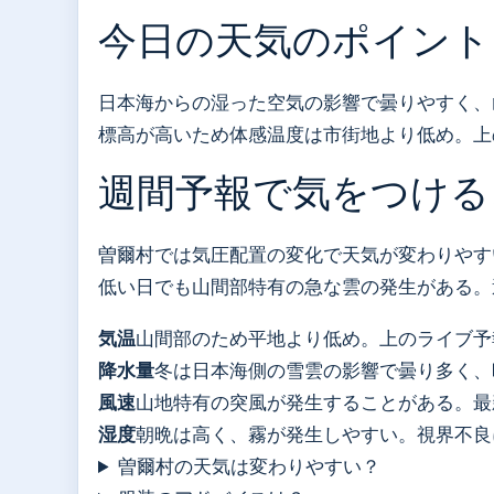
今日の天気のポイント
日本海からの湿った空気の影響で曇りやすく、
標高が高いため体感温度は市街地より低め。上
週間予報で気をつける
曽爾村では気圧配置の変化で天気が変わりやす
低い日でも山間部特有の急な雲の発生がある。
気温
山間部のため平地より低め。上のライブ予
降水量
冬は日本海側の雪雲の影響で曇り多く、
風速
山地特有の突風が発生することがある。最
湿度
朝晩は高く、霧が発生しやすい。視界不良
曽爾村の天気は変わりやすい？