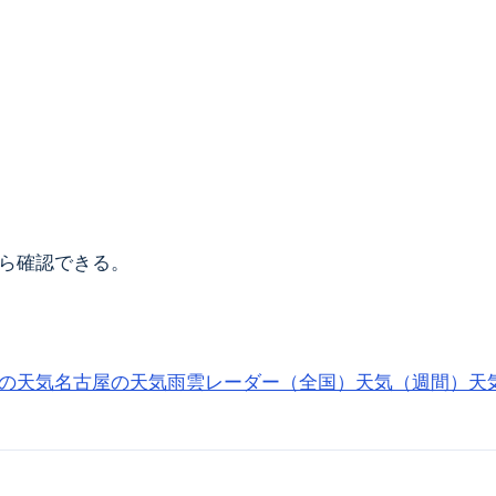
ら確認できる。
の天気
名古屋の天気
雨雲レーダー（全国）
天気（週間）
天