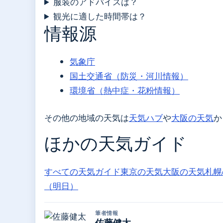
服装のアドバイスは？
観光に適した時間帯は？
情報源
気象庁
国土交通省（防災・河川情報）
環境省（熱中症・花粉情報）
その他の地域の天気は
天気ハブ
や
大阪の天気
か
ほかの天気ガイド
すべての天気ガイド
東京の天気
大阪の天気
札幌
（明日）
筆者情報