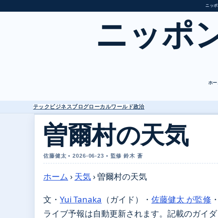
ニッポ
ニッポ
ホー
テック
ビジネス
ブログ
ローカル
ワールド
政治
曽爾村の天気
佐藤健太 • 2026-06-23 • 監修 鈴木 蒼
ホーム
›
天気
›
曽爾村の天気
文・
Yui Tanaka
（ガイド）
・
佐藤健太 が監修
ライブ予報は自動更新されます。記載のガイダンス