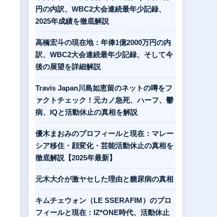
円の内訳、WBC2大会連続最年少記録、
2025年成績を徹底解説
高橋宏斗の現在地：年俸1億2000万円の内
訳、WBC2大会連続最年少記録、そして今
後の展望を詳細解説
Travis Japan川島如恵留のネットの噂をフ
ァクトチェック！元カノ急死、ハーフ、鬱
病、IQと活動休止の真相を解説
優木まおみのプロフィールと現在：マレー
シア移住・顔変化・芸能活動休止の真相を
徹底解説【2025年最新】
元木大介が激ヤセした理由と糖尿病の真相
キムチェウォン（LE SSERAFIM）のプロ
フィールと現在：IZ*ONE時代、活動休止