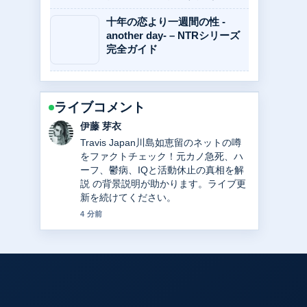
十年の恋より一週間の性 -
another day- – NTRシリーズ
完全ガイド
ライブコメント
鈴木 蒼
中日ドラゴンズ高橋宏斗の現在｜年俸2
億円の内訳、WBC2大会連続最年少記
録、2025年成績を徹底解説 の報道は丁
寧で、流れを追いやすいです。
6 分前
お問い合わせ