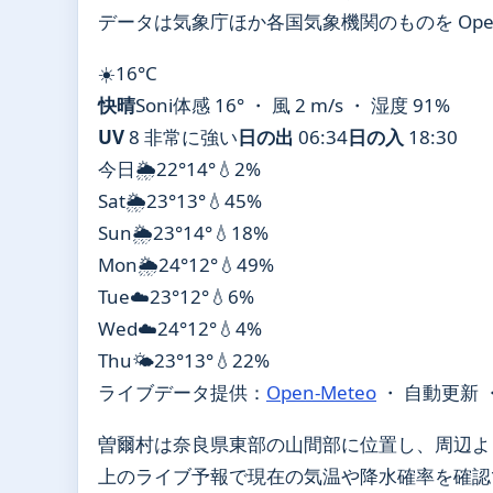
データは気象庁ほか各国気象機関のものを Open
☀️
16°
C
快晴
Soni
体感 16° ・ 風 2 m/s ・ 湿度 91%
UV
8 非常に強い
日の出
06:34
日の入
18:30
今日
🌦️
22°
14°
💧2%
Sat
🌦️
23°
13°
💧45%
Sun
🌦️
23°
14°
💧18%
Mon
🌦️
24°
12°
💧49%
Tue
☁️
23°
12°
💧6%
Wed
☁️
24°
12°
💧4%
Thu
🌤️
23°
13°
💧22%
ライブデータ提供：
Open-Meteo
・ 自動更新 
曽爾村は奈良県東部の山間部に位置し、周辺よ
上のライブ予報で現在の気温や降水確率を確認