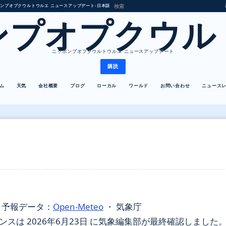
ンプオプクウルトウルエ ニュースアップデート
•
日本語
ンプオプクウル
ニッポンプオプクウルトウルエ ニュースアップデート
購読
ム
天気
会社概要
ブログ
ローカル
ワールド
お問い合わせ
ニュース
・
予報データ：
Open-Meteo
・ 気象庁
は 2026年6月23日 に気象編集部が最終確認しました