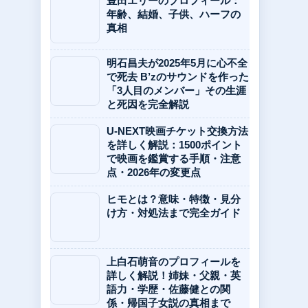
豊田エリーのプロフィール：
年齢、結婚、子供、ハーフの
真相
明石昌夫が2025年5月に心不全
で死去 B’zのサウンドを作った
「3人目のメンバー」その生涯
と死因を完全解説
U-NEXT映画チケット交換方法
を詳しく解説：1500ポイント
で映画を鑑賞する手順・注意
点・2026年の変更点
ヒモとは？意味・特徴・見分
け方・対処法まで完全ガイド
上白石萌音のプロフィールを
詳しく解説！姉妹・父親・英
語力・学歴・佐藤健との関
係・帰国子女説の真相まで