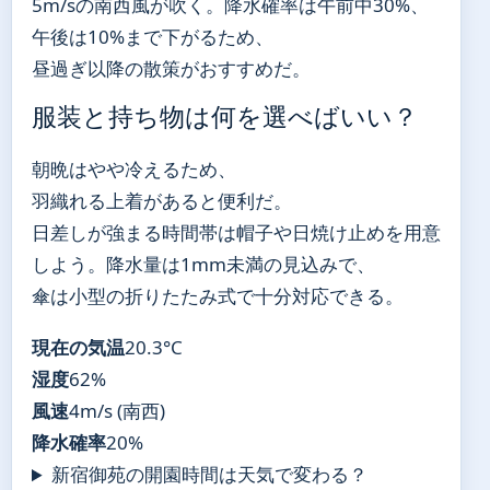
5m/sの南西風が吹く。降水確率は午前中30%、
午後は10%まで下がるため、
昼過ぎ以降の散策がおすすめだ。
服装と持ち物は何を選べばいい？
朝晩はやや冷えるため、
羽織れる上着があると便利だ。
日差しが強まる時間帯は帽子や日焼け止めを用意
しよう。降水量は1mm未満の見込みで、
傘は小型の折りたたみ式で十分対応できる。
現在の気温
20.3°C
湿度
62%
風速
4m/s (南西)
降水確率
20%
新宿御苑の開園時間は天気で変わる？