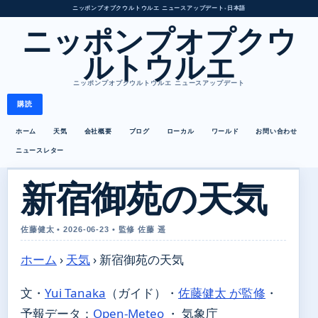
ニッポンプオプクウルトウルエ ニュースアップデート
•
日本語
ニッポンプオプクウ
ルトウルエ
ニッポンプオプクウルトウルエ ニュースアップデート
購読
ホーム
天気
会社概要
ブログ
ローカル
ワールド
お問い合わせ
ニュースレター
新宿御苑の天気
佐藤健太 • 2026-06-23 • 監修 佐藤 遥
ホーム
›
天気
›
新宿御苑の天気
文・
Yui Tanaka
（ガイド）
・
佐藤健太 が監修
・
予報データ：
Open-Meteo
・ 気象庁