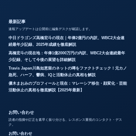
最新記事
速報アップデートは公開前に編集デスクが確認します。
中日ドラゴンズ高橋宏斗の現在｜年俸2億円の内訳、WBC2大会連
続最年少記録、2025年成績を徹底解説
高橋宏斗の現在地：年俸1億2000万円の内訳、WBC2大会連続最年
少記録、そして今後の展望を詳細解説
Travis Japan川島如恵留のネットの噂をファクトチェック！元カノ
急死、ハーフ、鬱病、IQと活動休止の真相を解説
優木まおみのプロフィールと現在：マレーシア移住・顔変化・芸能
活動休止の真相を徹底解説【2025年最新】
お問い合わせ
読者の指摘や訂正を素早く振り分ける、レスポンス重視のコンタクト・デス
ク。
お問い合わせ