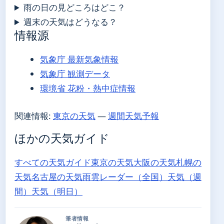
雨の日の見どころはどこ？
週末の天気はどうなる？
情報源
気象庁 最新気象情報
気象庁 観測データ
環境省 花粉・熱中症情報
関連情報:
東京の天気
—
週間天気予報
ほかの天気ガイド
すべての天気ガイド
東京の天気
大阪の天気
札幌の
天気
名古屋の天気
雨雲レーダー（全国）
天気（週
間）
天気（明日）
筆者情報