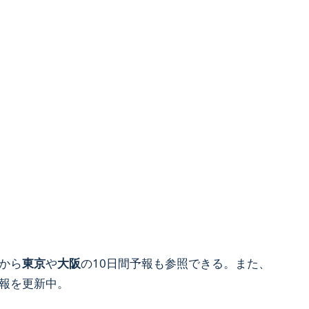
から
東京
や
大阪
の10日間予報も参照できる。また、
報を更新中。