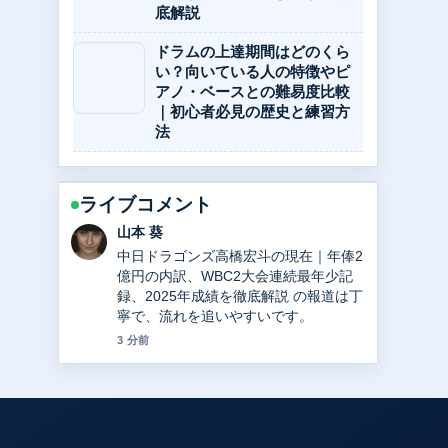
底解説
ドラムの上達期間はどのくら
い？向いている人の特徴やピ
アノ・ベースとの難易度比較
｜初心者必見の歴史と練習方
法
ライブコメント
加藤 海斗
高橋宏斗の現在地：年俸1億2000万円
の内訳、WBC2大会連続最年少記録、
そして今後の展望を詳細解説 周辺の検
証がしっかりしていて安心感がありま
す。
5 分前