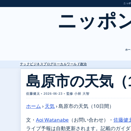
ニッポ
ニッポ
ホー
テック
ビジネス
ブログ
ローカル
ワールド
政治
島原市の天気（
佐藤健太 • 2026-06-23 • 監修 小林 大智
ホーム
›
天気
›
島原市の天気（10日間）
文・
Aoi Watanabe
（お問い合わせ）
・
佐藤健
ライブ予報は自動更新されます。記載のガイダンス