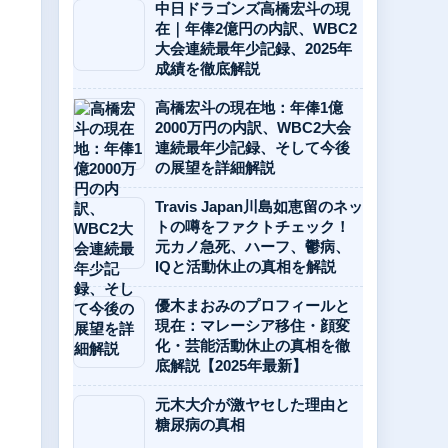
中日ドラゴンズ高橋宏斗の現
在｜年俸2億円の内訳、WBC2
大会連続最年少記録、2025年
成績を徹底解説
高橋宏斗の現在地：年俸1億
2000万円の内訳、WBC2大会
連続最年少記録、そして今後
の展望を詳細解説
Travis Japan川島如恵留のネッ
トの噂をファクトチェック！
元カノ急死、ハーフ、鬱病、
IQと活動休止の真相を解説
優木まおみのプロフィールと
現在：マレーシア移住・顔変
化・芸能活動休止の真相を徹
底解説【2025年最新】
元木大介が激ヤセした理由と
糖尿病の真相