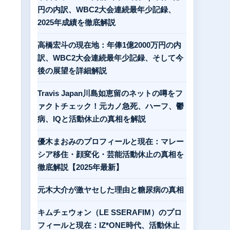
円の内訳、WBC2大会連続最年少記録、
2025年成績を徹底解説
高橋宏斗の現在地：年俸1億2000万円の内
訳、WBC2大会連続最年少記録、そして今
後の展望を詳細解説
Travis Japan川島如恵留のネットの噂をフ
ァクトチェック！元カノ急死、ハーフ、鬱
病、IQと活動休止の真相を解説
優木まおみのプロフィールと現在：マレー
シア移住・顔変化・芸能活動休止の真相を
徹底解説【2025年最新】
元木大介が激ヤセした理由と糖尿病の真相
キムチェウォン（LE SSERAFIM）のプロ
フィールと現在：IZ*ONE時代、活動休止