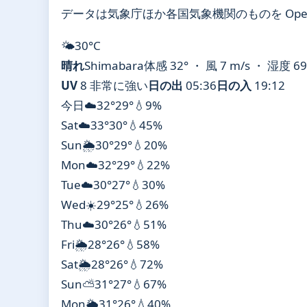
データは気象庁ほか各国気象機関のものを Open
🌤️
30°
C
晴れ
Shimabara
体感 32° ・ 風 7 m/s ・ 湿度 6
UV
8 非常に強い
日の出
05:36
日の入
19:12
今日
☁️
32°
29°
💧9%
Sat
☁️
33°
30°
💧45%
Sun
🌦️
30°
29°
💧20%
Mon
☁️
32°
29°
💧22%
Tue
☁️
30°
27°
💧30%
Wed
☀️
29°
25°
💧26%
Thu
☁️
30°
26°
💧51%
Fri
🌦️
28°
26°
💧58%
Sat
🌦️
28°
26°
💧72%
Sun
⛅
31°
27°
💧67%
Mon
🌦️
31°
26°
💧40%