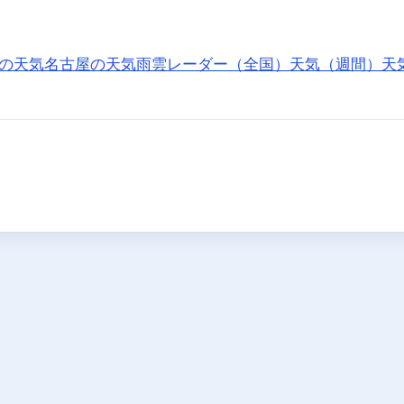
の天気
名古屋の天気
雨雲レーダー（全国）
天気（週間）
天