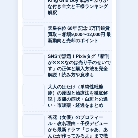
King Gnu Boy 歌詞 – ふりが
な付き全文と王様ランキング
解釈
天皇在位 60年 記念 1万円銀貨
買取 – 相場9,000〜12,000円 最
新動向と売却のポイント
SNSで話題！Pixivタグ「新刊
が✕✕✕なのは売り子のせいで
す」の正体と購入方法を完全
解説！読み方や意味も
大人のはたけ（単純性粃糠
疹）の原因と治療法を徹底解
説｜皮膚の症状・白斑との違
い・市販薬・経過をまとめ
杏花（女優）のプロフィー
ル・改名理由・子役デビュー
から最新ドラマ『じゃあ、あ
んたが作ってみろよ』まで徹