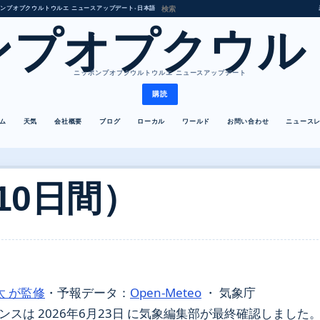
ンプオプクウルトウルエ ニュースアップデート
•
日本語
ンプオプクウル
ニッポンプオプクウルトウルエ ニュースアップデート
購読
ム
天気
会社概要
ブログ
ローカル
ワールド
お問い合わせ
ニュース
10日間）
太 が監修
・
予報データ：
Open-Meteo
・ 気象庁
は 2026年6月23日 に気象編集部が最終確認しました