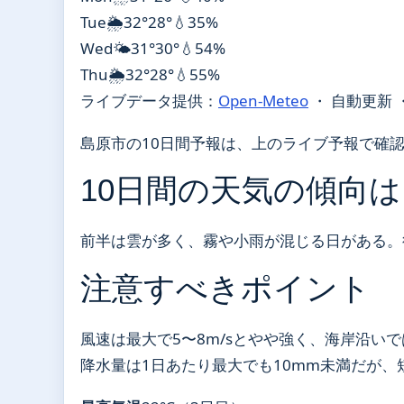
Tue
🌦️
32°
28°
💧35%
Wed
🌤️
31°
30°
💧54%
Thu
🌦️
32°
28°
💧55%
ライブデータ提供：
Open-Meteo
・ 自動更新 
島原市の10日間予報は、上のライブ予報で確
10日間の天気の傾向は
前半は雲が多く、霧や小雨が混じる日がある。
注意すべきポイント
風速は最大で5〜8m/sとやや強く、海岸沿い
降水量は1日あたり最大でも10mm未満だが、