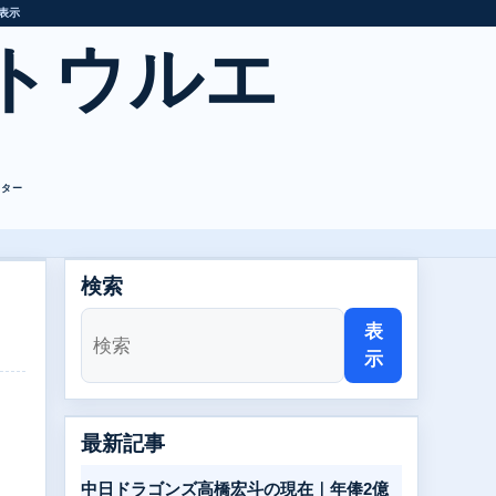
表示
トウルエ
レター
検索
表
示
最新記事
。
中日ドラゴンズ高橋宏斗の現在｜年俸2億