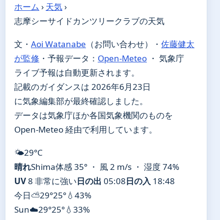
ホーム
›
天気
›
志摩シーサイドカンツリークラブの天気
文・
Aoi Watanabe
（お問い合わせ）
・
佐藤健太
が監修
・
予報データ：
Open-Meteo
・ 気象庁
ライブ予報は自動更新されます。
記載のガイダンスは 2026年6月23日
に気象編集部が最終確認しました。
データは気象庁ほか各国気象機関のものを
Open-Meteo 経由で利用しています。
🌤️
29°
C
晴れ
Shima
体感 35° ・ 風 2 m/s ・ 湿度 74%
UV
8 非常に強い
日の出
05:08
日の入
18:48
今日
⛅
29°
25°
💧43%
Sun
☁️
29°
25°
💧33%