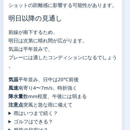
ショットの距離感に影響する可能性があります。
明日以降の見通し
前線が南下するため、
明日は次第に晴れ間が広がります。
気温は平年並みで、
プレーには適したコンディションになるでしょう
。
気温
平年並み、日中は20°C前後
風速
南寄り4〜7m/s、時折強く
降水量
数mm程度、午後には弱まる
注意点
突風と急な雨に備えて
雨はいつまで続く？
ゴルフはできる？
服装の目安は？