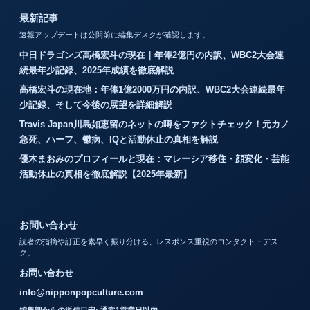
最新記事
速報アップデートは公開前に編集デスクが確認します。
中日ドラゴンズ高橋宏斗の現在｜年俸2億円の内訳、WBC2大会連
続最年少記録、2025年成績を徹底解説
高橋宏斗の現在地：年俸1億2000万円の内訳、WBC2大会連続最年
少記録、そして今後の展望を詳細解説
Travis Japan川島如恵留のネットの噂をファクトチェック！元カノ
急死、ハーフ、鬱病、IQと活動休止の真相を解説
優木まおみのプロフィールと現在：マレーシア移住・顔変化・芸能
活動休止の真相を徹底解説【2025年最新】
お問い合わせ
読者の指摘や訂正を素早く振り分ける、レスポンス重視のコンタクト・デス
ク。
お問い合わせ
info@nipponpopculture.com