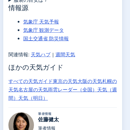
情報源
気象庁 天気予報
気象庁 観測データ
国土交通省 防災情報
関連情報:
天気ハブ
|
週間天気
ほかの天気ガイド
すべての天気ガイド
東京の天気
大阪の天気
札幌の
天気
名古屋の天気
雨雲レーダー（全国）
天気（週
間）
天気（明日）
筆者情報
佐藤健太
筆者情報