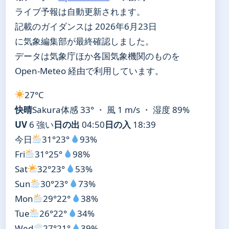
ライブ予報は自動更新されます。
記載のガイダンスは 2026年6月23日
に気象編集部が最終確認しました。
データは気象庁ほか各国気象機関のものを
Open-Meteo 経由で利用しています。
27°
C
快晴
Sakura
体感 33° ・ 風 1 m/s ・ 湿度 89%
UV
6 強い
日の出
04:50
日の入
18:39
今日
31°
23°
93%
Fri
31°
25°
98%
Sat
32°
23°
53%
Sun
30°
23°
73%
Mon
29°
22°
38%
Tue
26°
22°
34%
Wed
27°
21°
39%