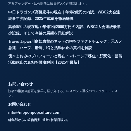
速報アップデートは公開前に編集デスクが確認します。
中日ドラゴンズ高橋宏斗の現在｜年俸2億円の内訳、WBC2大会連
続最年少記録、2025年成績を徹底解説
高橋宏斗の現在地：年俸1億2000万円の内訳、WBC2大会連続最年
少記録、そして今後の展望を詳細解説
Travis Japan川島如恵留のネットの噂をファクトチェック！元カノ
急死、ハーフ、鬱病、IQと活動休止の真相を解説
優木まおみのプロフィールと現在：マレーシア移住・顔変化・芸能
活動休止の真相を徹底解説【2025年最新】
お問い合わせ
読者の指摘や訂正を素早く振り分ける、レスポンス重視のコンタクト・デス
ク。
お問い合わせ
info@nipponpopculture.com
編集部からの返信目安: 通常1営業日以内。