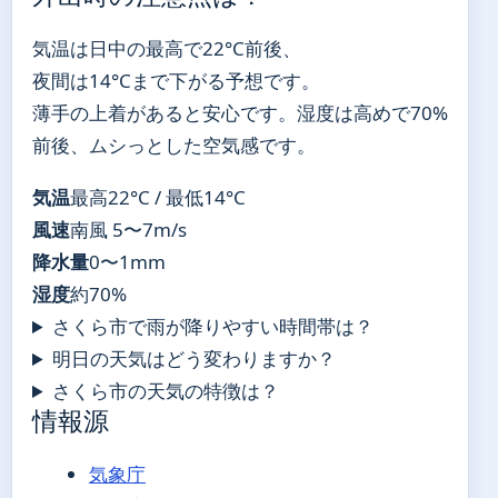
気温は日中の最高で22°C前後、
夜間は14°Cまで下がる予想です。
薄手の上着があると安心です。湿度は高めで70%
前後、ムシっとした空気感です。
気温
最高22°C / 最低14°C
風速
南風 5〜7m/s
降水量
0〜1mm
湿度
約70%
さくら市で雨が降りやすい時間帯は？
明日の天気はどう変わりますか？
さくら市の天気の特徴は？
情報源
気象庁