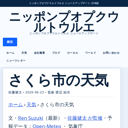
ニッポンプオプクウルトウルエ ニュースアップデート
•
日本語
ニッポンプオプクウ
ルトウルエ
ニッポンプオプクウルトウルエ ニュースアップデート
購読
ホーム
天気
会社概要
ブログ
ローカル
ワールド
お問い合わせ
ニュースレター
さくら市の天気
佐藤健太 • 2026-06-23 • 監修 渡辺 結衣
ホーム
›
天気
›
さくら市の天気
文・
Ren Suzuki
（最新）
・
佐藤健太 が監修
・
予
報データ：
Open-Meteo
・ 気象庁