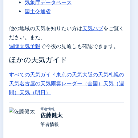
気象庁データベース
国土交通省
他の地域の天気を知りたい方は
天気ハブ
をご覧く
ださい。また、
週間天気予報
で今後の見通しも確認できます。
ほかの天気ガイド
すべての天気ガイド
東京の天気
大阪の天気
札幌の
天気
名古屋の天気
雨雲レーダー（全国）
天気（週
間）
天気（明日）
筆者情報
佐藤健太
筆者情報