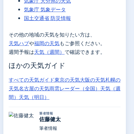
気象庁 大分県の天気
気象庁 気象データ
国土交通省 防災情報
その他の地域の天気を知りたい方は、
天気ハブ
や
福岡の天気
もご参照ください。
週間予報は
天気（週間）
で確認できます。
ほかの天気ガイド
すべての天気ガイド
東京の天気
大阪の天気
札幌の
天気
名古屋の天気
雨雲レーダー（全国）
天気（週
間）
天気（明日）
筆者情報
佐藤健太
筆者情報