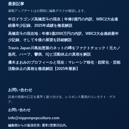
最新記事
速報アップデートは公開前に編集デスクが確認します。
中日ドラゴンズ高橋宏斗の現在｜年俸2億円の内訳、WBC2大会連
続最年少記録、2025年成績を徹底解説
高橋宏斗の現在地：年俸1億2000万円の内訳、WBC2大会連続最年
少記録、そして今後の展望を詳細解説
Travis Japan川島如恵留のネットの噂をファクトチェック！元カノ
急死、ハーフ、鬱病、IQと活動休止の真相を解説
優木まおみのプロフィールと現在：マレーシア移住・顔変化・芸能
活動休止の真相を徹底解説【2025年最新】
お問い合わせ
読者の指摘や訂正を素早く振り分ける、レスポンス重視のコンタクト・デス
ク。
お問い合わせ
info@nipponpopculture.com
編集部からの返信目安: 通常1営業日以内。