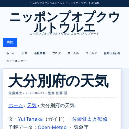
ニッポンプオプクウルトウルエ ニュースアップデート
•
日本語
ニッポンプオプクウ
ルトウルエ
ニッポンプオプクウルトウルエ ニュースアップデート
購読
ホーム
天気
会社概要
ブログ
ローカル
ワールド
お問い合わせ
ニュースレター
大分別府の天気
佐藤健太 • 2026-06-23 • 監修 佐藤 遥
ホーム
›
天気
›
大分別府の天気
文・
Yui Tanaka
（ガイド）
・
佐藤健太 が監修
・
予報データ：
Open-Meteo
・ 気象庁