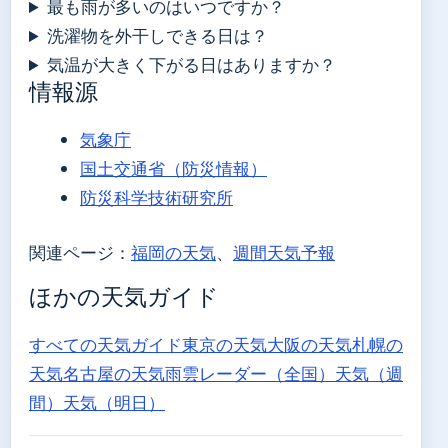
最も雨が多いのはいつですか？
洗濯物を外干しできる日は？
気温が大きく下がる日はありますか？
情報源
気象庁
国土交通省（防災情報）
防災科学技術研究所
関連ページ：
福岡の天気
、
週間天気予報
ほかの天気ガイド
すべての天気ガイド
東京の天気
大阪の天気
札幌の
天気
名古屋の天気
雨雲レーダー（全国）
天気（週
間）
天気（明日）