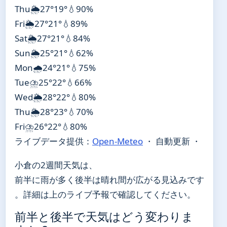
Thu
🌦️
27°
19°
💧90%
Fri
🌦️
27°
21°
💧89%
Sat
🌦️
27°
21°
💧84%
Sun
🌦️
25°
21°
💧62%
Mon
🌧️
24°
21°
💧75%
Tue
⛈️
25°
22°
💧66%
Wed
🌦️
28°
22°
💧80%
Thu
🌦️
28°
23°
💧70%
Fri
⛈️
26°
22°
💧80%
ライブデータ提供：
Open-Meteo
・ 自動更新 ・
小倉の2週間天気は、
前半に雨が多く後半は晴れ間が広がる見込みです
。詳細は上のライブ予報で確認してください。
前半と後半で天気はどう変わりま