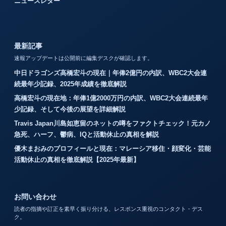
ニュースレター
最新記事
速報アップデートは公開前に編集デスクが確認します。
中日ドラゴンズ高橋宏斗の現在｜年俸2億円の内訳、WBC2大会連
続最年少記録、2025年成績を徹底解説
高橋宏斗の現在地：年俸1億2000万円の内訳、WBC2大会連続最年
少記録、そして今後の展望を詳細解説
Travis Japan川島如恵留のネットの噂をファクトチェック！元カノ
急死、ハーフ、鬱病、IQと活動休止の真相を解説
優木まおみのプロフィールと現在：マレーシア移住・顔変化・芸能
活動休止の真相を徹底解説【2025年最新】
お問い合わせ
読者の指摘や訂正を素早く振り分ける、レスポンス重視のコンタクト・デス
ク。