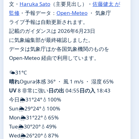
文・
Haruka Sato
（主要見出し）
・
佐藤健太 が
監修
・
予報データ：
Open-Meteo
・ 気象庁
ライブ予報は自動更新されます。
記載のガイダンスは 2026年6月23日
に気象編集部が最終確認しました。
データは気象庁ほか各国気象機関のものを
Open-Meteo 経由で利用しています。
🌤️
31°
C
晴れ
Ogura
体感 36° ・ 風 1 m/s ・ 湿度 65%
UV
8 非常に強い
日の出
04:55
日の入
18:43
今日
🌦️
31°
24°
💧100%
Sun
🌦️
29°
24°
💧100%
Mon
🌦️
31°
22°
💧65%
Tue
🌦️
30°
20°
💧49%
Wed
🌦️
26°
20°
💧87%