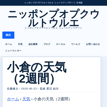
ニッポンプオプクウルトウルエ ニュースアップデート
•
日本語
ニッポンプオプクウ
ルトウルエ
ニッポンプオプクウルトウルエ ニュースアップデート
購読
ホーム
天気
会社概要
ブログ
ローカル
ワールド
お問い合わせ
ニュースレター
小倉の天気
（2週間）
佐藤健太 • 2026-06-23 • 監修 渡辺 結衣
ホーム
›
天気
›
小倉の天気（2週間）