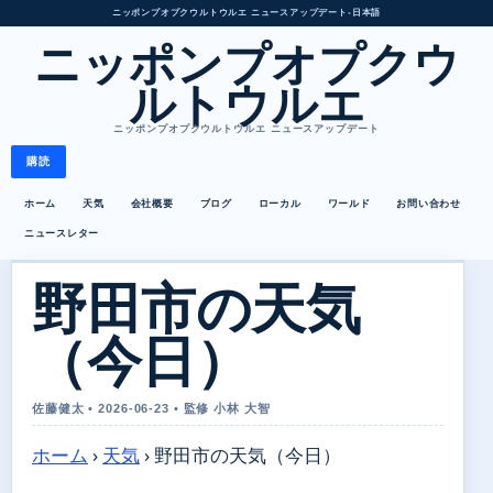
ニッポンプオプクウルトウルエ ニュースアップデート
•
日本語
ニッポンプオプクウ
ルトウルエ
ニッポンプオプクウルトウルエ ニュースアップデート
購読
ホーム
天気
会社概要
ブログ
ローカル
ワールド
お問い合わせ
ニュースレター
野田市の天気
（今日）
佐藤健太 • 2026-06-23 • 監修 小林 大智
ホーム
›
天気
›
野田市の天気（今日）