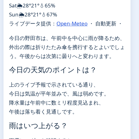
Sat
🌦️
28°
21°
💧65%
Sun
🌦️
28°
21°
💧67%
ライブデータ提供：
Open-Meteo
・ 自動更新 ・
今日の野田市は、午前中を中心に雨が降るため、
外出の際は折りたたみ傘を携行するとよいでしょ
う。午後からは次第に曇りへと変わります。
今日の天気のポイントは？
上のライブ予報で示されている通り、
今日は気温が平年並みで、風は弱めです。
降水量は午前中に数ミリ程度見込まれ、
午後は落ち着く見通しです。
雨はいつ上がる？