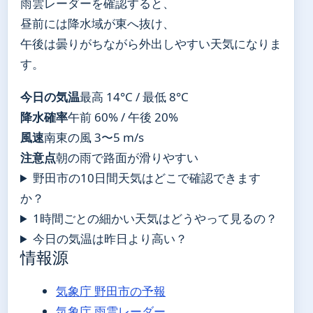
雨雲レーダーを確認すると、
昼前には降水域が東へ抜け、
午後は曇りがちながら外出しやすい天気になりま
す。
今日の気温
最高 14°C / 最低 8°C
降水確率
午前 60% / 午後 20%
風速
南東の風 3〜5 m/s
注意点
朝の雨で路面が滑りやすい
野田市の10日間天気はどこで確認できます
か？
1時間ごとの細かい天気はどうやって見るの？
今日の気温は昨日より高い？
情報源
気象庁 野田市の予報
気象庁 雨雲レーダー