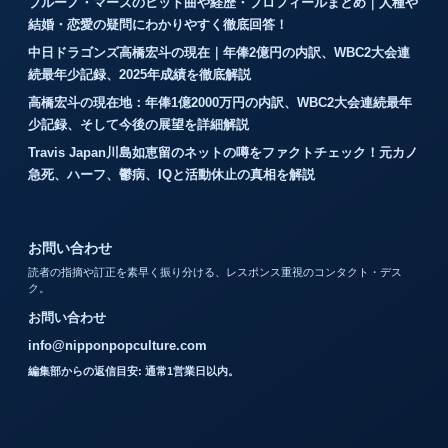
ブルーノ・マーズのヒット曲や経歴・プロフィールまとめ｜人種や
結婚・恋愛の疑問にわかりやすく徹底回答！
中日ドラゴンズ高橋宏斗の現在｜年俸2億円の内訳、WBC2大会連
続最年少記録、2025年成績を徹底解説
高橋宏斗の現在地：年俸1億2000万円の内訳、WBC2大会連続最年
少記録、そして今後の展望を詳細解説
Travis Japan川島如恵留のネットの噂をファクトチェック！元カノ
急死、ハーフ、鬱病、IQと活動休止の真相を解説
お問い合わせ
読者の指摘や訂正を素早く振り分ける、レスポンス重視のコンタクト・デス
ク。
お問い合わせ
info@nipponpopculture.com
編集部からの返信目安: 通常1営業日以内。