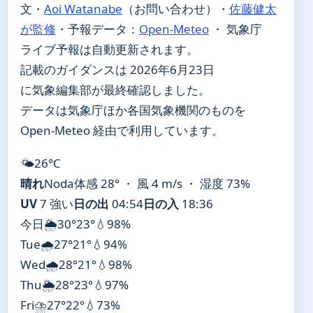
文・
Aoi Watanabe
（お問い合わせ）
・
佐藤健太
が監修
・
予報データ：
Open-Meteo
・ 気象庁
ライブ予報は自動更新されます。
記載のガイダンスは 2026年6月23日
に気象編集部が最終確認しました。
データは気象庁ほか各国気象機関のものを
Open-Meteo 経由で利用しています。
🌤️
26°
C
晴れ
Noda
体感 28° ・ 風 4 m/s ・ 湿度 73%
UV
7 強い
日の出
04:54
日の入
18:36
今日
🌦️
30°
23°
💧98%
Tue
🌧️
27°
21°
💧94%
Wed
🌧️
28°
21°
💧98%
Thu
🌦️
28°
23°
💧97%
Fri
⛈️
27°
22°
💧73%