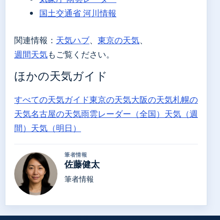
国土交通省 河川情報
関連情報：
天気ハブ
、
東京の天気
、
週間天気
もご覧ください。
ほかの天気ガイド
すべての天気ガイド
東京の天気
大阪の天気
札幌の
天気
名古屋の天気
雨雲レーダー（全国）
天気（週
間）
天気（明日）
筆者情報
佐藤健太
筆者情報