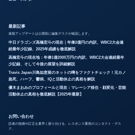
最新記事
速報アップデートは公開前に編集デスクが確認します。
中日ドラゴンズ高橋宏斗の現在｜年俸2億円の内訳、WBC2大会連
続最年少記録、2025年成績を徹底解説
高橋宏斗の現在地：年俸1億2000万円の内訳、WBC2大会連続最年
少記録、そして今後の展望を詳細解説
Travis Japan川島如恵留のネットの噂をファクトチェック！元カノ
急死、ハーフ、鬱病、IQと活動休止の真相を解説
優木まおみのプロフィールと現在：マレーシア移住・顔変化・芸能
活動休止の真相を徹底解説【2025年最新】
お問い合わせ
読者の指摘や訂正を素早く振り分ける、レスポンス重視のコンタクト・デス
ク。