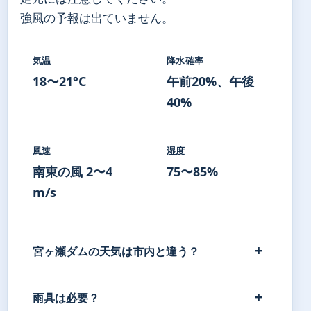
強風の予報は出ていません。
気温
降水確率
18〜21°C
午前20%、午後
40%
風速
湿度
南東の風 2〜4
75〜85%
m/s
宮ヶ瀬ダムの天気は市内と違う？
雨具は必要？