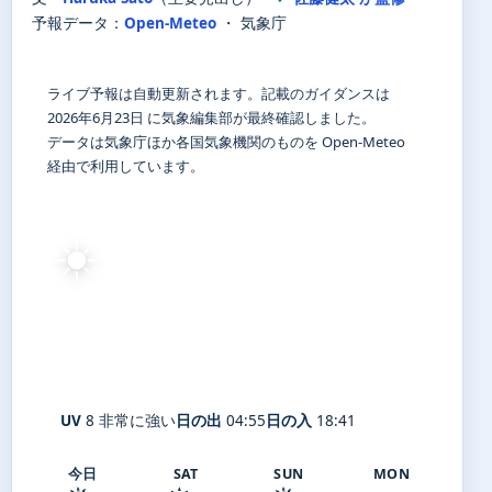
予報データ：
Open-Meteo
・ 気象庁
ライブ予報は自動更新されます。記載のガイダンスは
2026年6月23日 に気象編集部が最終確認しました。
データは気象庁ほか各国気象機関のものを Open-Meteo
経由で利用しています。
☀️
24°
C
快晴
宮ヶ瀬ダム
体感 29° ・ 風 1 m/s ・ 湿度 88%
UV
8 非常に強い
日の出
04:55
日の入
18:41
今日
SAT
SUN
MON