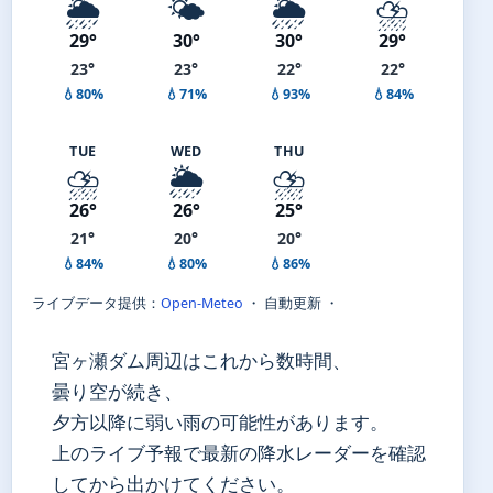
🌦️
🌤️
🌦️
⛈️
29°
30°
30°
29°
23°
23°
22°
22°
💧80%
💧71%
💧93%
💧84%
TUE
WED
THU
⛈️
🌦️
⛈️
26°
26°
25°
21°
20°
20°
💧84%
💧80%
💧86%
ライブデータ提供：
Open-Meteo
・ 自動更新 ・
宮ヶ瀬ダム周辺はこれから数時間、
曇り空が続き、
夕方以降に弱い雨の可能性があります。
上のライブ予報で最新の降水レーダーを確認
してから出かけてください。