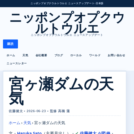
ニッポンプオプクウルトウルエ ニュースアップデート
•
日本語
ニッポンプオプクウ
ルトウルエ
ニッポンプオプクウルトウルエ ニュースアップデート
購読
ホーム
天気
会社概要
ブログ
ローカル
ワールド
お問い合わせ
ニュースレター
宮ヶ瀬ダムの天
気
佐藤健太 • 2026-06-23 • 監修 高橋 蓮
ホーム
›
天気
›
宮ヶ瀬ダムの天気
文・
Haruka Sato
（主要見出し）
・
佐藤健太 が監修
・