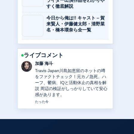
ライダー出演作品をわかりや
すく徹底解説
今日から俺は!! キャスト – 賀
来賢人・伊藤健太郎・清野菜
名・橋本環奈ら全一覧
ライブコメント
高橋 蓮
中日ドラゴンズ高橋宏斗の現在｜年俸2
億円の内訳、WBC2大会連続最年少記
録、2025年成績を徹底解説 の整理がと
ても分かりやすいです。今日の中でも
特に読みやすいです。
3 分前