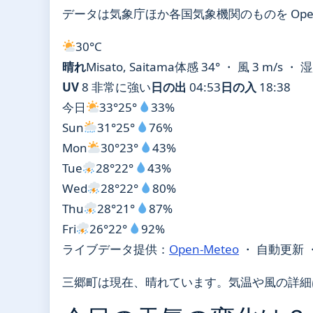
データは気象庁ほか各国気象機関のものを Open
30°
C
晴れ
Misato, Saitama
体感 34° ・ 風 3 m/s ・ 
UV
8 非常に強い
日の出
04:53
日の入
18:38
今日
33°
25°
33%
Sun
31°
25°
76%
Mon
30°
23°
43%
Tue
28°
22°
43%
Wed
28°
22°
80%
Thu
28°
21°
87%
Fri
26°
22°
92%
ライブデータ提供：
Open-Meteo
・ 自動更新 
三郷町は現在、晴れています。気温や風の詳細