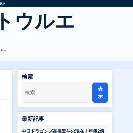
表示
トウルエ
レター
検索
表
示
最新記事
。
中日ドラゴンズ高橋宏斗の現在｜年俸2億