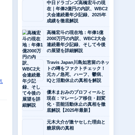
中日ドラゴンズ高橋宏斗の現
在｜年俸2億円の内訳、WBC2
大会連続最年少記録、2025年
成績を徹底解説
高橋宏斗の現在地：年俸1億
2000万円の内訳、WBC2大会
連続最年少記録、そして今後
の展望を詳細解説
Travis Japan川島如恵留のネッ
トの噂をファクトチェック！
元カノ急死、ハーフ、鬱病、
気
IQと活動休止の真相を解説
優木まおみのプロフィールと
現在：マレーシア移住・顔変
化・芸能活動休止の真相を徹
底解説【2025年最新】
元木大介が激ヤセした理由と
糖尿病の真相