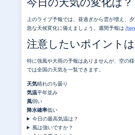
今日の天気の変化は？
上のライブ予報では、昼過ぎから雲が増え、夕
急な天候変化に備えましょう。週間予報は
/te
注意したいポイントは
特に強風や大雨の予報はありませんが、空の
では全国の天気を一覧できます。
天気
晴れのち曇り
気温
平年並み
風
弱い
降水確率
低い
今日の最高気温は？
風は強いですか？