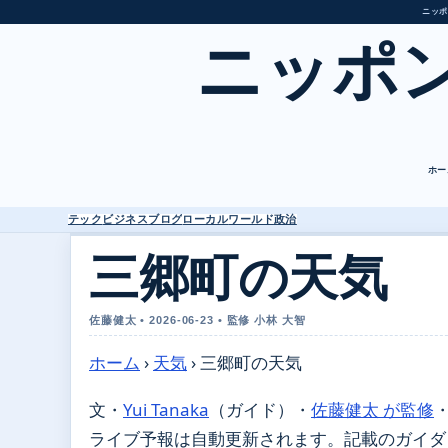
ニッポ
ニッポ
ホー
テック
ビジネス
ブログ
ローカル
ワールド
政治
三郷町の天気
佐藤健太 • 2026-06-23 • 監修 小林 大智
ホーム
›
天気
›
三郷町の天気
文・
Yui Tanaka
（ガイド）
・
佐藤健太 が監修
ライブ予報は自動更新されます。記載のガイダンス