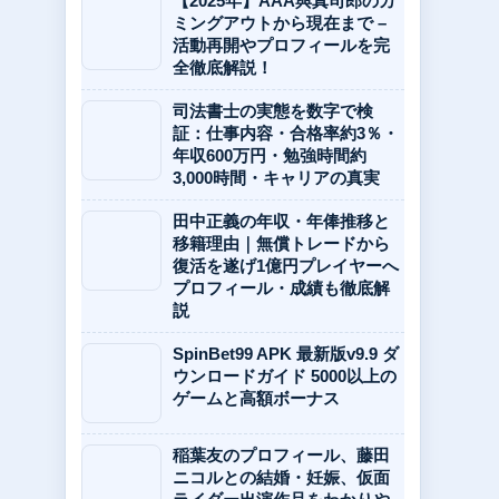
【2025年】AAA與真司郎のカ
ミングアウトから現在まで –
活動再開やプロフィールを完
全徹底解説！
司法書士の実態を数字で検
証：仕事内容・合格率約3％・
年収600万円・勉強時間約
3,000時間・キャリアの真実
田中正義の年収・年俸推移と
移籍理由｜無償トレードから
復活を遂げ1億円プレイヤーへ
プロフィール・成績も徹底解
説
SpinBet99 APK 最新版v9.9 ダ
ウンロードガイド 5000以上の
ゲームと高額ボーナス
稲葉友のプロフィール、藤田
ニコルとの結婚・妊娠、仮面