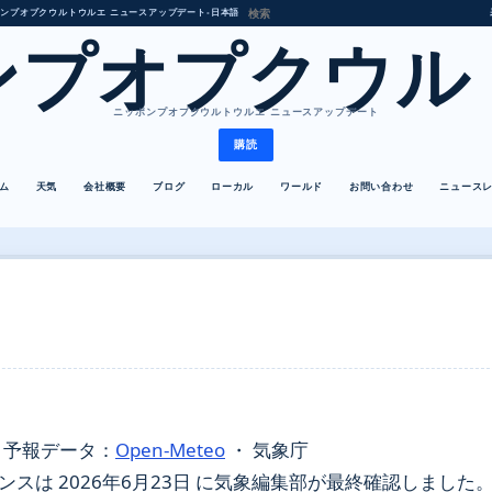
ンプオプクウルトウルエ ニュースアップデート
•
日本語
ンプオプクウル
ニッポンプオプクウルトウルエ ニュースアップデート
購読
ム
天気
会社概要
ブログ
ローカル
ワールド
お問い合わせ
ニュース
・
予報データ：
Open-Meteo
・ 気象庁
は 2026年6月23日 に気象編集部が最終確認しました