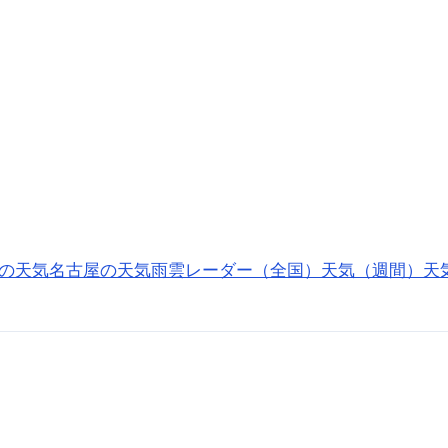
の天気
名古屋の天気
雨雲レーダー（全国）
天気（週間）
天