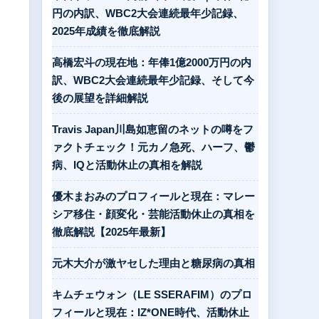
円の内訳、WBC2大会連続最年少記録、
2025年成績を徹底解説
高橋宏斗の現在地：年俸1億2000万円の内
訳、WBC2大会連続最年少記録、そして今
後の展望を詳細解説
Travis Japan川島如恵留のネットの噂をフ
ァクトチェック！元カノ急死、ハーフ、鬱
病、IQと活動休止の真相を解説
優木まおみのプロフィールと現在：マレー
シア移住・顔変化・芸能活動休止の真相を
徹底解説【2025年最新】
元木大介が激ヤセした理由と糖尿病の真相
キムチェウォン（LE SSERAFIM）のプロ
フィールと現在：IZ*ONE時代、活動休止