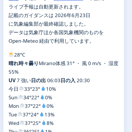
ライブ予報は自動更新されます。
記載のガイダンスは 2026年6月23日
に気象編集部が最終確認しました。
データは気象庁ほか各国気象機関のものを
Open-Meteo 経由で利用しています。
28°
C
晴れ時々曇り
Mirano
体感 31° ・ 風 0 m/s ・ 湿度
55%
UV
7 強い
日の出
06:03
日の入
20:30
今日
33°
23°
10%
Sun
34°
22°
0%
Mon
37°
22°
0%
Tue
37°
24°
13%
Wed
37°
25°
8%
Thu
36°
25°
1%