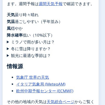
ます。週間予報は
週間天気予報
で確認できます。
天気
曇り時々晴れ
気温
過ごしやすい（平年並み）
風
穏やか
降水確率
低い（10%以下）
ミラノで雨が多い月は？
冬に雪は降りますか？
観光に最適な季節は？
情報源
気象庁 世界の天気
イタリア気象局 (MeteoAM)
欧州中期予報センター (ECMWF)
その他の地域の天気は
天気総合ページ
からご覧く