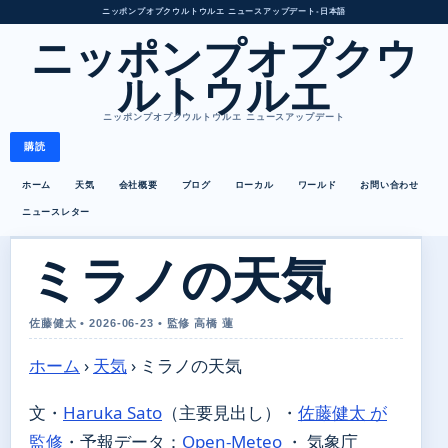
ニッポンプオプクウルトウルエ ニュースアップデート
•
日本語
ニッポンプオプクウ
ルトウルエ
ニッポンプオプクウルトウルエ ニュースアップデート
購読
ホーム
天気
会社概要
ブログ
ローカル
ワールド
お問い合わせ
ニュースレター
ミラノの天気
佐藤健太 • 2026-06-23 • 監修 高橋 蓮
ホーム
›
天気
›
ミラノの天気
文・
Haruka Sato
（主要見出し）
・
佐藤健太 が
監修
・
予報データ：
Open-Meteo
・ 気象庁