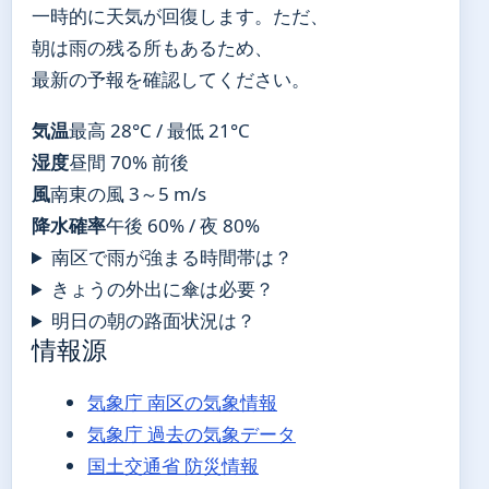
一時的に天気が回復します。ただ、
朝は雨の残る所もあるため、
最新の予報を確認してください。
気温
最高 28°C / 最低 21°C
湿度
昼間 70% 前後
風
南東の風 3～5 m/s
降水確率
午後 60% / 夜 80%
南区で雨が強まる時間帯は？
きょうの外出に傘は必要？
明日の朝の路面状況は？
情報源
気象庁 南区の気象情報
気象庁 過去の気象データ
国土交通省 防災情報