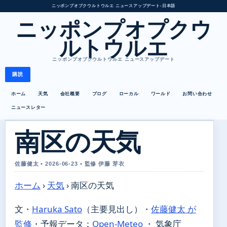
ニッポンプオプクウルトウルエ ニュースアップデート
•
日本語
ニッポンプオプクウ
ルトウルエ
ニッポンプオプクウルトウルエ ニュースアップデート
購読
ホーム
天気
会社概要
ブログ
ローカル
ワールド
お問い合わせ
ニュースレター
南区の天気
佐藤健太 • 2026-06-23 • 監修 伊藤 芽衣
ホーム
›
天気
›
南区の天気
文・
Haruka Sato
（主要見出し）
・
佐藤健太 が
監修
・
予報データ：
Open-Meteo
・ 気象庁