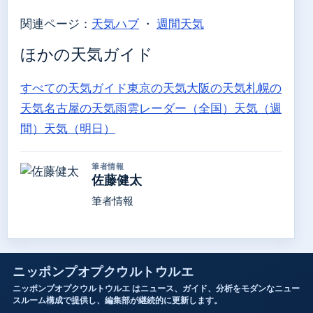
関連ページ：
天気ハブ
・
週間天気
ほかの天気ガイド
すべての天気ガイド
東京の天気
大阪の天気
札幌の
天気
名古屋の天気
雨雲レーダー（全国）
天気（週
間）
天気（明日）
筆者情報
佐藤健太
筆者情報
ニッポンプオプクウルトウルエ
ニッポンプオプクウルトウルエ はニュース、ガイド、分析をモダンなニュー
スルーム構成で提供し、編集部が継続的に更新します。