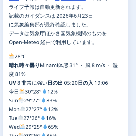
ライブ予報は自動更新されます。
記載のガイダンスは 2026年6月23日
に気象編集部が最終確認しました。
データは気象庁ほか各国気象機関のものを
Open-Meteo 経由で利用しています。
28°
C
晴れ時々曇り
Minami
体感 31° ・ 風 8 m/s ・ 湿
度 81%
UV
8 非常に強い
日の出
05:20
日の入
19:06
今日
30°
28°
12%
Sun
29°
27°
83%
Mon
27°
27°
12%
Tue
27°
26°
16%
Wed
29°
25°
65%
Thu
30°
26°
35%