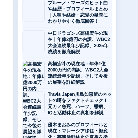
ブルーノ・マーズのヒット曲
や経歴・プロフィールまとめ
｜人種や結婚・恋愛の疑問に
わかりやすく徹底回答！
中日ドラゴンズ高橋宏斗の現
在｜年俸2億円の内訳、WBC2
大会連続最年少記録、2025年
成績を徹底解説
高橋宏斗の現在地：年俸1億
2000万円の内訳、WBC2大会
連続最年少記録、そして今後
の展望を詳細解説
Travis Japan川島如恵留のネッ
トの噂をファクトチェック！
元カノ急死、ハーフ、鬱病、
IQと活動休止の真相を解説
優木まおみのプロフィールと
現在：マレーシア移住・顔変
化・芸能活動休止の真相を徹