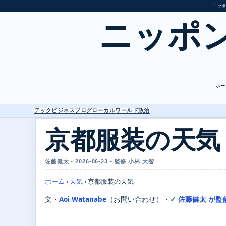
ニッポ
ニッポ
ホー
テック
ビジネス
ブログ
ローカル
ワールド
政治
京都服装の天気
佐藤健太 • 2026-06-23 • 監修 小林 大智
ホーム
›
天気
›
京都服装の天気
文・
Aoi Watanabe
（お問い合わせ）
・
佐藤健太 が監