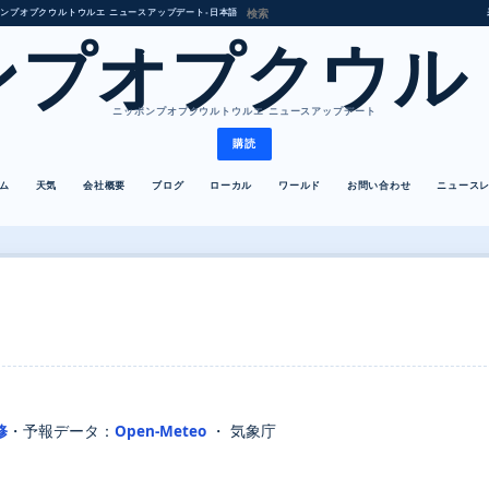
ンプオプクウルトウルエ ニュースアップデート
•
日本語
ンプオプクウル
ニッポンプオプクウルトウルエ ニュースアップデート
購読
ム
天気
会社概要
ブログ
ローカル
ワールド
お問い合わせ
ニュース
修
・
予報データ：
Open-Meteo
・ 気象庁