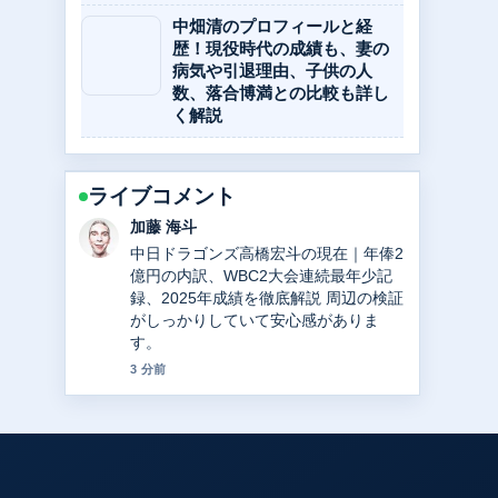
中畑清のプロフィールと経
歴！現役時代の成績も、妻の
病気や引退理由、子供の人
数、落合博満との比較も詳し
く解説
ライブコメント
高橋 蓮
高橋宏斗の現在地：年俸1億2000万円
の内訳、WBC2大会連続最年少記録、
そして今後の展望を詳細解説 の整理が
とても分かりやすいです。今日の中で
も特に読みやすいです。
5 分前