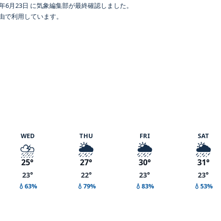
年6月23日 に気象編集部が最終確認しました。
 経由で利用しています。
度 80%
WED
THU
FRI
SAT
⛈️
🌦️
🌦️
🌦️
25°
27°
30°
31°
23°
22°
23°
23°
💧63%
💧79%
💧83%
💧53%