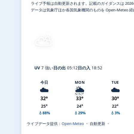
ライブ予報は自動更新されます。記載のガイダンスは 2026
データは気象庁ほか各国気象機関のものを Open-Meteo
⛅
晴れ時々曇り
26°
C
Kyoto
体感 32° ・ 風 0 m/s ・ 湿
UV
7 強い
日の出
05:12
日の入
18:52
今日
MON
TUE
☁️
🌦️
☁️
32°
33°
30°
25°
24°
22°
💧88%
💧29%
💧3%
ライブデータ提供：
Open-Meteo
・ 自動更新 ・