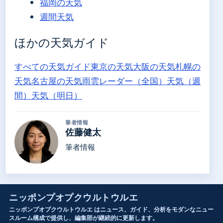
福岡の天気
週間天気
ほかの天気ガイド
すべての天気ガイド
東京の天気
大阪の天気
札幌の
天気
名古屋の天気
雨雲レーダー（全国）
天気（週
間）
天気（明日）
筆者情報
佐藤健太
筆者情報
ニッポンプオプクウルトウルエ
ニッポンプオプクウルトウルエ はニュース、ガイド、分析をモダンなニュー
スルーム構成で提供し、編集部が継続的に更新します。