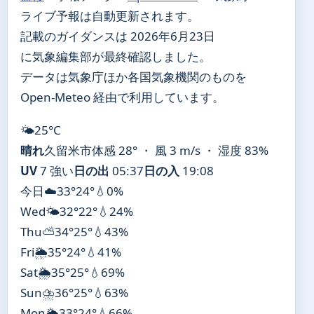
ライブ予報は自動更新されます。
記載のガイダンスは 2026年6月23日
に気象編集部が最終確認しました。
データは気象庁ほか各国気象機関のものを
Open-Meteo 経由で利用しています。
🌤️
25°
C
晴れ
久留米市
体感 28° ・ 風 3 m/s ・ 湿度 83%
UV
7 強い
日の出
05:37
日の入
19:08
今日
☁️
33°
24°
💧0%
Wed
🌤️
32°
22°
💧24%
Thu
⛅
34°
25°
💧43%
Fri
🌦️
35°
24°
💧41%
Sat
🌦️
35°
25°
💧69%
Sun
⛈️
36°
25°
💧63%
Mon
🌦️
33°
24°
💧66%