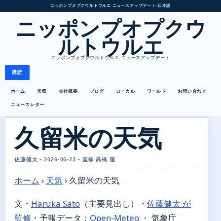
ニッポンプオプクウルトウルエ ニュースアップデート
•
日本語
ニッポンプオプクウ
ルトウルエ
ニッポンプオプクウルトウルエ ニュースアップデート
購読
ホーム
天気
会社概要
ブログ
ローカル
ワールド
お問い合わせ
ニュースレター
久留米の天気
佐藤健太 • 2026-06-23 • 監修 高橋 蓮
ホーム
›
天気
›
久留米の天気
文・
Haruka Sato
（主要見出し）
・
佐藤健太 が
監修
・
予報データ：
Open-Meteo
・ 気象庁