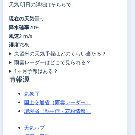
天気 明日の詳細はそちらで。
現在の天気
曇り
降水確率
20%
風速
2 m/s
湿度
75%
久留米の天気予報はどのくらい当たる？
雨雲レーダーはどこで見られる？
1ヶ月予報はある？
情報源
気象庁
国土交通省（雨雲レーダー）
環境省（熱中症・花粉情報）
天気ハブ