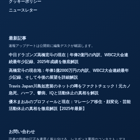
クッキーポリシー
ニュースレター
最新記事
速報アップデートは公開前に編集デスクが確認します。
中日ドラゴンズ高橋宏斗の現在｜年俸2億円の内訳、WBC2大会連
続最年少記録、2025年成績を徹底解説
高橋宏斗の現在地：年俸1億2000万円の内訳、WBC2大会連続最年
少記録、そして今後の展望を詳細解説
Travis Japan川島如恵留のネットの噂をファクトチェック！元カノ
急死、ハーフ、鬱病、IQと活動休止の真相を解説
優木まおみのプロフィールと現在：マレーシア移住・顔変化・芸能
活動休止の真相を徹底解説【2025年最新】
お問い合わせ
読者の指摘や訂正を素早く振り分ける、レスポンス重視のコンタクト・デス