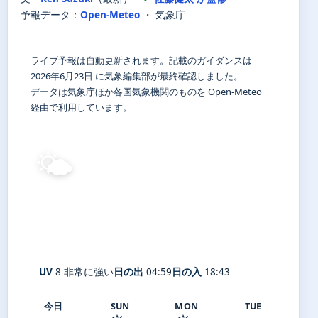
予報データ：
Open-Meteo
・ 気象庁
ライブ予報は自動更新されます。記載のガイダンスは
2026年6月23日 に気象編集部が最終確認しました。
データは気象庁ほか各国気象機関のものを Open-Meteo
経由で利用しています。
🌤️
26°
C
晴れ
Kofu
体感 30° ・ 風 0 m/s ・ 湿度 81%
UV
8 非常に強い
日の出
04:59
日の入
18:43
今日
SUN
MON
TUE