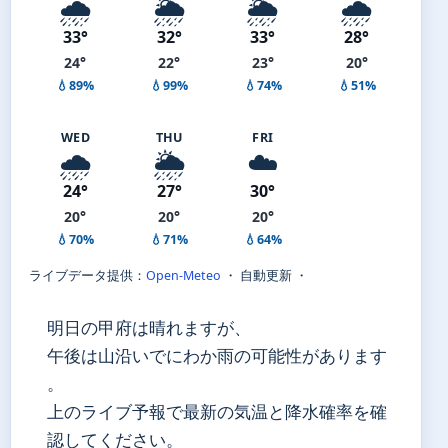
🌧️
🌦️
🌦️
🌧️
33°
32°
33°
28°
24°
22°
23°
20°
💧89%
💧99%
💧74%
💧51%
WED
THU
FRI
🌧️
🌦️
☁️
24°
27°
30°
20°
20°
20°
💧70%
💧71%
💧64%
ライブデータ提供：
Open-Meteo
・ 自動更新 ・
明日の甲府は晴れますが、
午後は山沿いでにわか雨の可能性があります
。
上のライブ予報で最新の気温と降水確率を確
認してください。