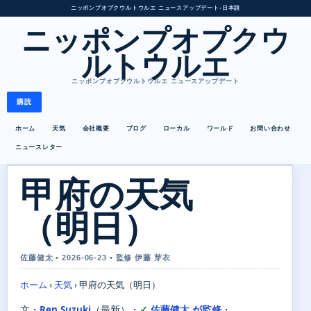
ニッポンプオプクウルトウルエ ニュースアップデート
•
日本語
ニッポンプオプクウ
ルトウルエ
ニッポンプオプクウルトウルエ ニュースアップデート
購読
ホーム
天気
会社概要
ブログ
ローカル
ワールド
お問い合わせ
ニュースレター
甲府の天気
（明日）
佐藤健太 • 2026-06-23 • 監修 伊藤 芽衣
ホーム
›
天気
›
甲府の天気（明日）
文・
Ren Suzuki
（最新）
・
佐藤健太 が監修
・