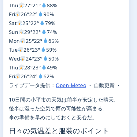
Thu
27°
21°
88%
Fri
26°
22°
90%
Sat
25°
22°
79%
Sun
29°
22°
74%
Mon
25°
22°
65%
Tue
26°
23°
59%
Wed
24°
23°
50%
Thu
28°
23°
49%
Fri
26°
24°
62%
ライブデータ提供：
Open-Meteo
・ 自動更新 ・
10日間の小平市の天気は前半が安定した晴天、
後半は湿った空気で雨の可能性が高まる。
傘の準備を早めにしておくと安心だ。
日々の気温差と服装のポイント