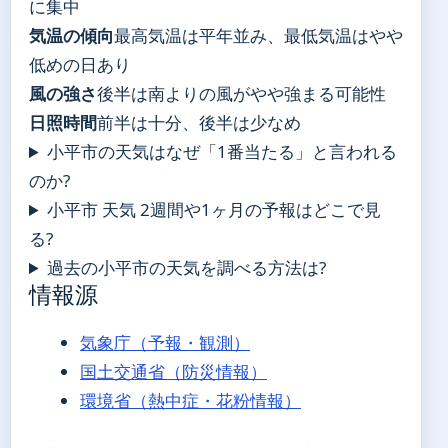
に集中
気温の傾向
最高気温は平年並み、最低気温はやや
低めの日あり
風の強さ
後半は南よりの風がやや強まる可能性
日照時間
前半は十分、後半は少なめ
小平市の天気はなぜ「1番当たる」と言われる
のか?
小平市 天気 2週間や1ヶ月の予報はどこで見
る?
過去の小平市の天気を調べる方法は?
情報源
気象庁（予報・観測）
国土交通省（防災情報）
環境省（熱中症・花粉情報）