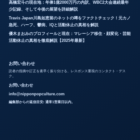
高橋宏斗の現在地：年俸1億2000万円の内訳、WBC2大会連続最年
少記録、そして今後の展望を詳細解説
Travis Japan川島如恵留のネットの噂をファクトチェック！元カノ
急死、ハーフ、鬱病、IQと活動休止の真相を解説
優木まおみのプロフィールと現在：マレーシア移住・顔変化・芸能
活動休止の真相を徹底解説【2025年最新】
お問い合わせ
読者の指摘や訂正を素早く振り分ける、レスポンス重視のコンタクト・デス
ク。
お問い合わせ
info@nipponpopculture.com
編集部からの返信目安: 通常1営業日以内。