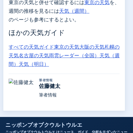
東京の天気と併せて確認するには
東京の天気
を、
週間の推移を見るには
天気（週間）
のページも参考にするとよい。
ほかの天気ガイド
すべての天気ガイド
東京の天気
大阪の天気
札幌の
天気
名古屋の天気
雨雲レーダー（全国）
天気（週
間）
天気（明日）
筆者情報
佐藤健太
筆者情報
ニッポンプオプクウルトウルエ
ニッポンプオプクウルトウルエ はニュース、ガイド、分析をモダンなニュー