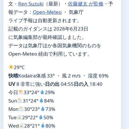
文・
Ren Suzuki
（最新）
・
佐藤健太 が監修
・
予
報データ：
Open-Meteo
・ 気象庁
ライブ予報は自動更新されます。
記載のガイダンスは 2026年6月23日
に気象編集部が最終確認しました。
データは気象庁ほか各国気象機関のものを
Open-Meteo 経由で利用しています。
29°
C
快晴
Kodaira
体感 33° ・ 風 2 m/s ・ 湿度 69%
UV
8 非常に強い
日の出
04:55
日の入
18:40
今日
33°
24°
29%
Sun
31°
24°
84%
Mon
30°
23°
73%
Tue
29°
22°
50%
Wed
28°
21°
80%