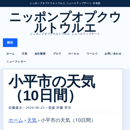
ニッポンプオプクウルトウルエ ニュースアップデート
•
日本語
ニッポンプオプクウ
ルトウルエ
ニッポンプオプクウルトウルエ ニュースアップデート
購読
ホーム
天気
会社概要
ブログ
ローカル
ワールド
お問い合わせ
ニュースレター
小平市の天気
（10日間）
佐藤健太 • 2026-06-23 • 監修 伊藤 芽衣
ホーム
›
天気
›
小平市の天気（10日間）