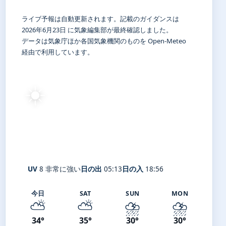
ライブ予報は自動更新されます。記載のガイダンスは
2026年6月23日 に気象編集部が最終確認しました。
データは気象庁ほか各国気象機関のものを Open-Meteo
経由で利用しています。
☀️
28°
C
快晴
Kobe
体感 32° ・ 風 4 m/s ・ 湿度 81%
UV
8 非常に強い
日の出
05:13
日の入
18:56
今日
SAT
SUN
MON
⛅
⛅
⛈️
⛈️
34°
35°
30°
30°