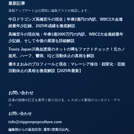
最新記事
速報アップデートは公開前に編集デスクが確認します。
中日ドラゴンズ高橋宏斗の現在｜年俸2億円の内訳、WBC2大会連
続最年少記録、2025年成績を徹底解説
高橋宏斗の現在地：年俸1億2000万円の内訳、WBC2大会連続最年
少記録、そして今後の展望を詳細解説
Travis Japan川島如恵留のネットの噂をファクトチェック！元カノ
急死、ハーフ、鬱病、IQと活動休止の真相を解説
優木まおみのプロフィールと現在：マレーシア移住・顔変化・芸能
活動休止の真相を徹底解説【2025年最新】
お問い合わせ
読者の指摘や訂正を素早く振り分ける、レスポンス重視のコンタクト・デス
ク。
お問い合わせ
info@nipponpopculture.com
編集部からの返信目安: 通常1営業日以内。