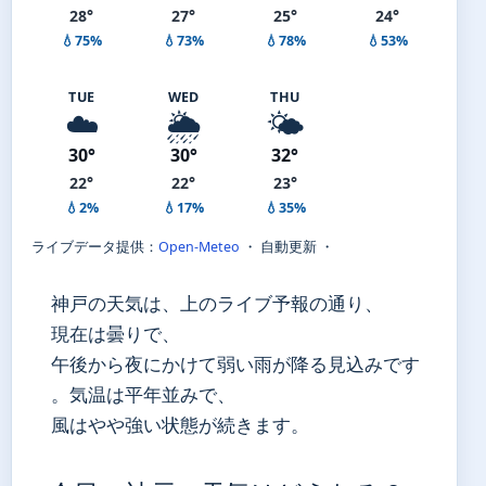
28°
27°
25°
24°
💧75%
💧73%
💧78%
💧53%
TUE
WED
THU
☁️
🌦️
🌤️
30°
30°
32°
22°
22°
23°
💧2%
💧17%
💧35%
ライブデータ提供：
Open-Meteo
・ 自動更新 ・
神戸の天気は、上のライブ予報の通り、
現在は曇りで、
午後から夜にかけて弱い雨が降る見込みです
。気温は平年並みで、
風はやや強い状態が続きます。