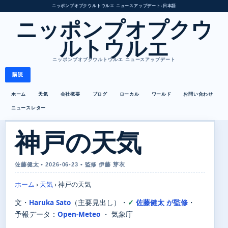
ニッポンプオプクウルトウルエ ニュースアップデート
•
日本語
ニッポンプオプクウ
ルトウルエ
ニッポンプオプクウルトウルエ ニュースアップデート
購読
ホーム
天気
会社概要
ブログ
ローカル
ワールド
お問い合わせ
ニュースレター
神戸の天気
佐藤健太 • 2026-06-23 • 監修 伊藤 芽衣
ホーム
›
天気
›
神戸の天気
文・
Haruka Sato
（主要見出し）
・
佐藤健太 が監修
・
予報データ：
Open-Meteo
・ 気象庁