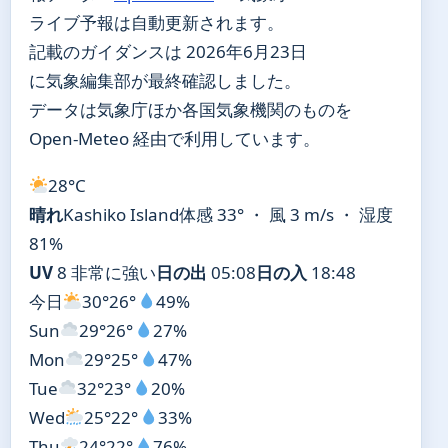
ライブ予報は自動更新されます。
記載のガイダンスは 2026年6月23日
に気象編集部が最終確認しました。
データは気象庁ほか各国気象機関のものを
Open-Meteo 経由で利用しています。
28°
C
晴れ
Kashiko Island
体感 33° ・ 風 3 m/s ・ 湿度
81%
UV
8 非常に強い
日の出
05:08
日の入
18:48
今日
30°
26°
49%
Sun
29°
26°
27%
Mon
29°
25°
47%
Tue
32°
23°
20%
Wed
25°
22°
33%
Thu
24°
22°
76%