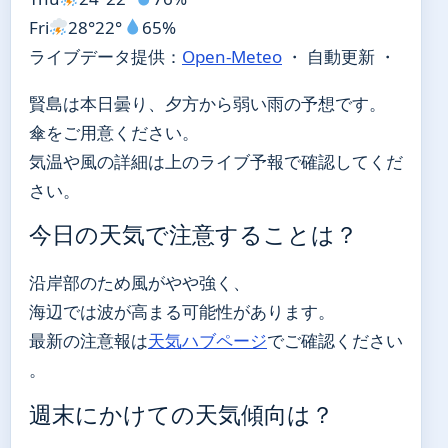
Fri
28°
22°
65%
ライブデータ提供：
Open-Meteo
・ 自動更新 ・
賢島は本日曇り、夕方から弱い雨の予想です。
傘をご用意ください。
気温や風の詳細は上のライブ予報で確認してくだ
さい。
今日の天気で注意することは？
沿岸部のため風がやや強く、
海辺では波が高まる可能性があります。
最新の注意報は
天気ハブページ
でご確認ください
。
週末にかけての天気傾向は？