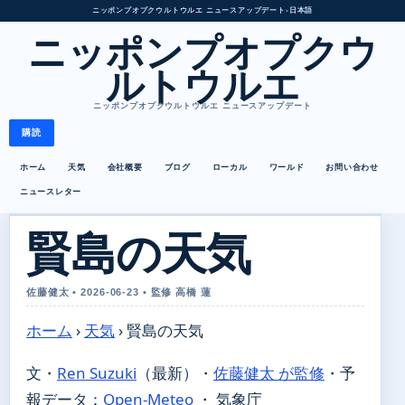
ニッポンプオプクウルトウルエ ニュースアップデート
•
日本語
ニッポンプオプクウ
ルトウルエ
ニッポンプオプクウルトウルエ ニュースアップデート
購読
ホーム
天気
会社概要
ブログ
ローカル
ワールド
お問い合わせ
ニュースレター
賢島の天気
佐藤健太 • 2026-06-23 • 監修 高橋 蓮
ホーム
›
天気
›
賢島の天気
文・
Ren Suzuki
（最新）
・
佐藤健太 が監修
・
予
報データ：
Open-Meteo
・ 気象庁