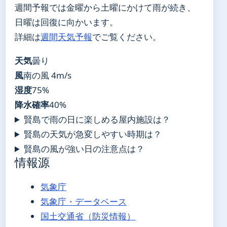
週間予報では金曜から土曜にかけて雨が続き、
日曜は回復に向かいます。
詳細は
週間天気予報
でご覧ください。
天気
曇り
風
南の風 4m/s
湿度
75%
降水確率
40%
賢島で雨の日に楽しめる屋内施設は？
賢島の天気が急変しやすい時期は？
賢島の風が強い日の注意点は？
情報源
気象庁
気象庁・データベース
国土交通省（防災情報）