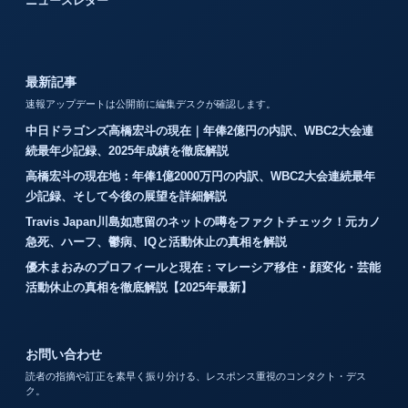
ニュースレター
最新記事
速報アップデートは公開前に編集デスクが確認します。
中日ドラゴンズ高橋宏斗の現在｜年俸2億円の内訳、WBC2大会連
続最年少記録、2025年成績を徹底解説
高橋宏斗の現在地：年俸1億2000万円の内訳、WBC2大会連続最年
少記録、そして今後の展望を詳細解説
Travis Japan川島如恵留のネットの噂をファクトチェック！元カノ
急死、ハーフ、鬱病、IQと活動休止の真相を解説
優木まおみのプロフィールと現在：マレーシア移住・顔変化・芸能
活動休止の真相を徹底解説【2025年最新】
お問い合わせ
読者の指摘や訂正を素早く振り分ける、レスポンス重視のコンタクト・デス
ク。