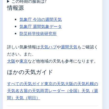
この時期の服装は?
情報源
気象庁 今治の週間天気
気象庁 週間気象データ
防災科学技術研究所
詳しい気象情報は
天気ハブ
や
週間天気
もご確認く
ださい。また、
大阪
や
東京
など他地域の天気も参考になります。
ほかの天気ガイド
すべての天気ガイド
東京の天気
大阪の天気
札幌の
天気
名古屋の天気
雨雲レーダー（全国）
天気（週
間）
天気（明日）