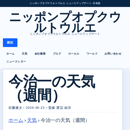
ニッポンプオプクウルトウルエ ニュースアップデート
•
日本語
ニッポンプオプクウ
ルトウルエ
ニッポンプオプクウルトウルエ ニュースアップデート
購読
ホーム
天気
会社概要
ブログ
ローカル
ワールド
お問い合わせ
ニュースレター
今治一の天気
（週間）
佐藤健太 • 2026-06-23 • 監修 渡辺 結衣
ホーム
›
天気
›
今治一の天気（週間）