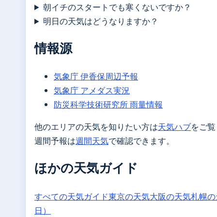
朝イチのスタートでも寒くないですか？
明日の天気はどうなりますか？
情報源
気象庁 伊香保周辺予報
気象庁 アメダス実況
防災科学技術研究所 雨量情報
他のエリアの天気を知りたい方は
天気ハブ
をご覧
週間予報は
週間天気
で確認できます。
ほかの天気ガイド
すべての天気ガイド
東京の天気
大阪の天気
札幌の
日）