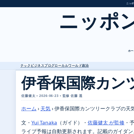
ニッポ
ニッポ
ホー
テック
ビジネス
ブログ
ローカル
ワールド
政治
伊香保国際カン
佐藤健太 • 2026-06-23 • 監修 佐藤 遥
ホーム
›
天気
›
伊香保国際カンツリークラブの天
文・
Yui Tanaka
（ガイド）
・
佐藤健太 が監修
・
ライブ予報は自動更新されます。記載のガイダンスは