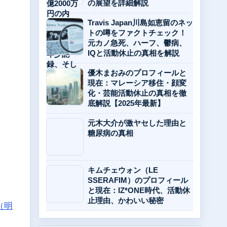
の展望を詳細解説
Travis Japan川島如恵留のネッ
トの噂をファクトチェック！
元カノ急死、ハーフ、鬱病、
IQと活動休止の真相を解説
優木まおみのプロフィールと
現在：マレーシア移住・顔変
化・芸能活動休止の真相を徹
底解説【2025年最新】
元木大介が激ヤセした理由と
糖尿病の真相
キムチェウォン（LE
SSERAFIM）のプロフィール
と現在：IZ*ONE時代、活動休
止理由、かわいい秘密
（明