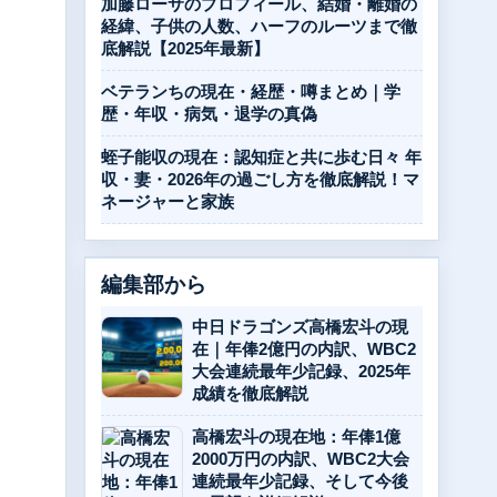
加藤ローサのプロフィール、結婚・離婚の
経緯、子供の人数、ハーフのルーツまで徹
底解説【2025年最新】
ベテランちの現在・経歴・噂まとめ｜学
歴・年収・病気・退学の真偽
蛭子能収の現在：認知症と共に歩む日々 年
収・妻・2026年の過ごし方を徹底解説！マ
ネージャーと家族
編集部から
中日ドラゴンズ高橋宏斗の現
在｜年俸2億円の内訳、WBC2
大会連続最年少記録、2025年
成績を徹底解説
高橋宏斗の現在地：年俸1億
2000万円の内訳、WBC2大会
連続最年少記録、そして今後