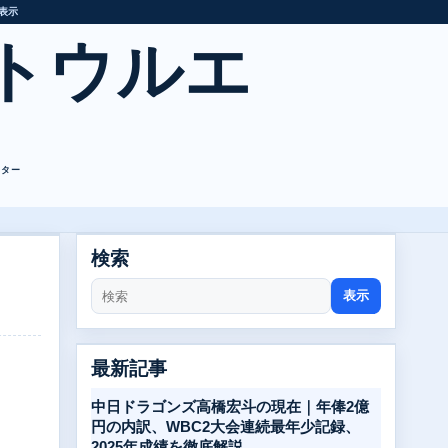
表示
トウルエ
レター
検索
表示
最新記事
中日ドラゴンズ高橋宏斗の現在｜年俸2億
円の内訳、WBC2大会連続最年少記録、
2025年成績を徹底解説