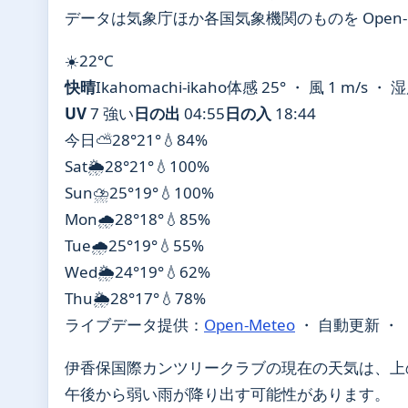
データは気象庁ほか各国気象機関のものを Open-
☀️
22°
C
快晴
Ikahomachi-ikaho
体感 25° ・ 風 1 m/s ・ 
UV
7 強い
日の出
04:55
日の入
18:44
今日
⛅
28°
21°
💧84%
Sat
🌦️
28°
21°
💧100%
Sun
⛈️
25°
19°
💧100%
Mon
🌧️
28°
18°
💧85%
Tue
🌧️
25°
19°
💧55%
Wed
🌦️
24°
19°
💧62%
Thu
🌦️
28°
17°
💧78%
ライブデータ提供：
Open-Meteo
・ 自動更新 ・
伊香保国際カンツリークラブの現在の天気は、上
午後から弱い雨が降り出す可能性があります。