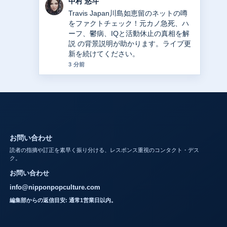
山本 葵
中日ドラゴンズ高橋宏斗の現在｜年俸2
億円の内訳、WBC2大会連続最年少記
録、2025年成績を徹底解説 の報道は丁
寧で、流れを追いやすいです。
5 分前
お問い合わせ
読者の指摘や訂正を素早く振り分ける、レスポンス重視のコンタクト・デス
ク。
お問い合わせ
info@nipponpopculture.com
編集部からの返信目安: 通常1営業日以内。