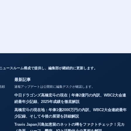
なニュースルーム構成で提供し、編集部が継続的に更新します。
最新記事
信頼
速報アップデートは公開前に編集デスクが確認します。
中日ドラゴンズ高橋宏斗の現在｜年俸2億円の内訳、WBC2大会連
続最年少記録、2025年成績を徹底解説
高橋宏斗の現在地：年俸1億2000万円の内訳、WBC2大会連続最年
少記録、そして今後の展望を詳細解説
Travis Japan川島如恵留のネットの噂をファクトチェック！元カ
ノ急死、ハーフ、鬱病、IQと活動休止の真相を解説