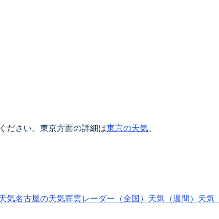
ください。東京方面の詳細は
東京の天気
、
天気
名古屋の天気
雨雲レーダー（全国）
天気（週間）
天気