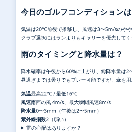
今日のゴルフコンディションは
気温は20°C前後で推移し、風速は3〜5m/s
クラブ選択にはランよりもキャリーを優先してく
雨のタイミングと降水量は？
降水確率は午後から60%に上がり、総降水量は2
昼過ぎまでは曇りでもプレー可能ですが、傘を用
気温
最高22°C / 最低16°C
風速
南西の風 4m/s、最大瞬間風速8m/s
降水量
0〜3mm（午後は2〜5mm）
紫外線指数
2（弱い）
雷の心配はありますか？