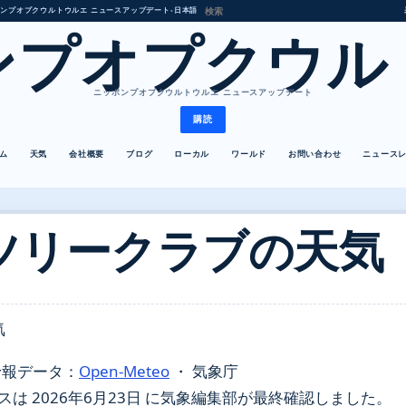
ンプオプクウルトウルエ ニュースアップデート
•
日本語
ンプオプクウル
ニッポンプオプクウルトウルエ ニュースアップデート
購読
ム
天気
会社概要
ブログ
ローカル
ワールド
お問い合わせ
ニュース
ツリークラブの天気
気
予報データ：
Open-Meteo
・ 気象庁
 2026年6月23日 に気象編集部が最終確認しました。