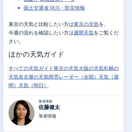
国土交通省 河川・防災情報
東京の天気と比較したい方は
東京の天気
を、
今週の流れを確認したい方は
週間天気
をご覧くだ
さい。
ほかの天気ガイド
すべての天気ガイド
東京の天気
大阪の天気
札幌の
天気
名古屋の天気
雨雲レーダー（全国）
天気（週
間）
天気（明日）
筆者情報
佐藤健太
筆者情報