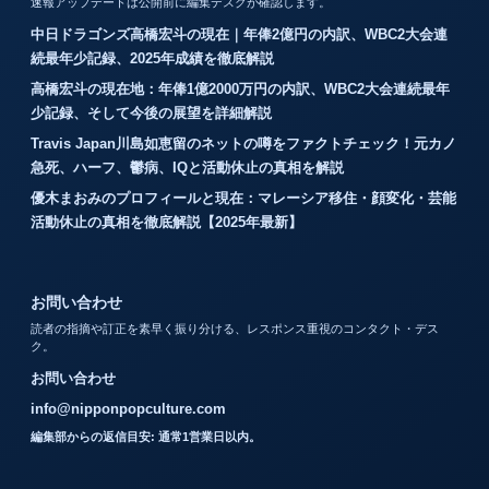
速報アップデートは公開前に編集デスクが確認します。
中日ドラゴンズ高橋宏斗の現在｜年俸2億円の内訳、WBC2大会連
続最年少記録、2025年成績を徹底解説
高橋宏斗の現在地：年俸1億2000万円の内訳、WBC2大会連続最年
少記録、そして今後の展望を詳細解説
Travis Japan川島如恵留のネットの噂をファクトチェック！元カノ
急死、ハーフ、鬱病、IQと活動休止の真相を解説
優木まおみのプロフィールと現在：マレーシア移住・顔変化・芸能
活動休止の真相を徹底解説【2025年最新】
お問い合わせ
読者の指摘や訂正を素早く振り分ける、レスポンス重視のコンタクト・デス
ク。
お問い合わせ
info@nipponpopculture.com
編集部からの返信目安: 通常1営業日以内。