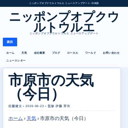
ニッポンプオプクウルトウルエ ニュースアップデート
•
日本語
ニッポンプオプクウ
ルトウルエ
ニッポンプオプクウルトウルエ ニュースアップデート
購読
ホーム
天気
会社概要
ブログ
ローカル
ワールド
お問い合わせ
ニュースレター
市原市の天気
（今日）
佐藤健太 • 2026-06-23 • 監修 伊藤 芽衣
ホーム
›
天気
›
市原市の天気（今日）