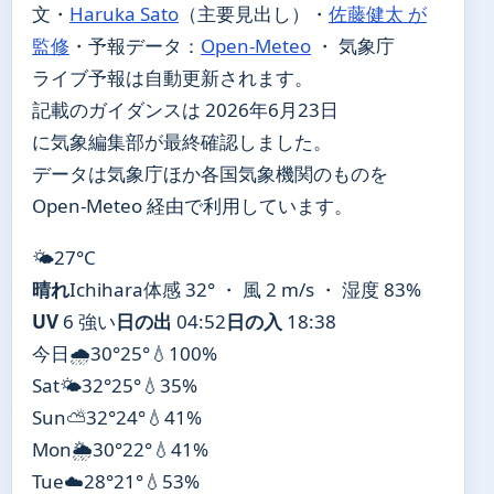
文・
Haruka Sato
（主要見出し）
・
佐藤健太 が
監修
・
予報データ：
Open-Meteo
・ 気象庁
ライブ予報は自動更新されます。
記載のガイダンスは 2026年6月23日
に気象編集部が最終確認しました。
データは気象庁ほか各国気象機関のものを
Open-Meteo 経由で利用しています。
🌤️
27°
C
晴れ
Ichihara
体感 32° ・ 風 2 m/s ・ 湿度 83%
UV
6 強い
日の出
04:52
日の入
18:38
今日
🌧️
30°
25°
💧100%
Sat
🌤️
32°
25°
💧35%
Sun
⛅
32°
24°
💧41%
Mon
🌦️
30°
22°
💧41%
Tue
☁️
28°
21°
💧53%