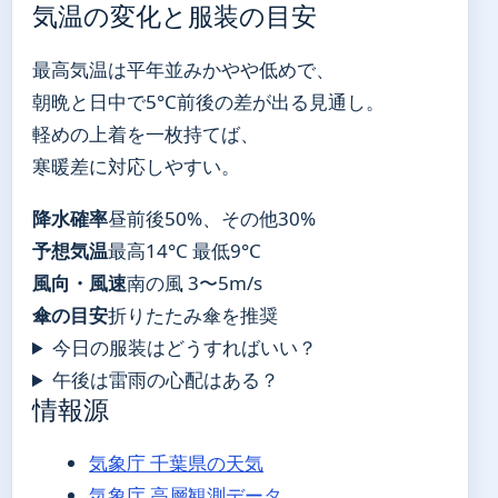
気温の変化と服装の目安
最高気温は平年並みかやや低めで、
朝晩と日中で5°C前後の差が出る見通し。
軽めの上着を一枚持てば、
寒暖差に対応しやすい。
降水確率
昼前後50%、その他30%
予想気温
最高14°C 最低9°C
風向・風速
南の風 3〜5m/s
傘の目安
折りたたみ傘を推奨
今日の服装はどうすればいい？
午後は雷雨の心配はある？
情報源
気象庁 千葉県の天気
気象庁 高層観測データ