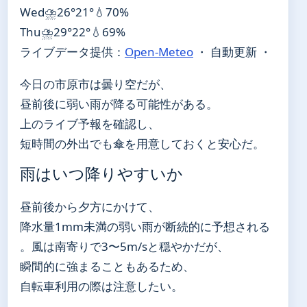
Wed
⛈️
26°
21°
💧70%
Thu
⛈️
29°
22°
💧69%
ライブデータ提供：
Open-Meteo
・ 自動更新 ・
今日の市原市は曇り空だが、
昼前後に弱い雨が降る可能性がある。
上のライブ予報を確認し、
短時間の外出でも傘を用意しておくと安心だ。
雨はいつ降りやすいか
昼前後から夕方にかけて、
降水量1mm未満の弱い雨が断続的に予想される
。風は南寄りで3〜5m/sと穏やかだが、
瞬間的に強まることもあるため、
自転車利用の際は注意したい。