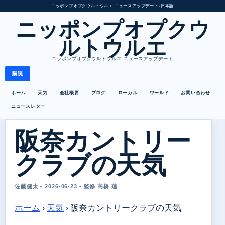
ニッポンプオプクウルトウルエ ニュースアップデート
•
日本語
ニッポンプオプクウ
ルトウルエ
ニッポンプオプクウルトウルエ ニュースアップデート
購読
ホーム
天気
会社概要
ブログ
ローカル
ワールド
お問い合わせ
ニュースレター
阪奈カントリー
クラブの天気
佐藤健太 • 2026-06-23 • 監修 高橋 蓮
ホーム
›
天気
›
阪奈カントリークラブの天気