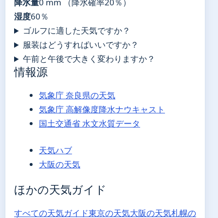
降水量
0 mm （降水確率20％）
湿度
60％
ゴルフに適した天気ですか？
服装はどうすればいいですか？
午前と午後で大きく変わりますか？
情報源
気象庁 奈良県の天気
気象庁 高解像度降水ナウキャスト
国土交通省 水文水質データ
天気ハブ
大阪の天気
ほかの天気ガイド
すべての天気ガイド
東京の天気
大阪の天気
札幌の