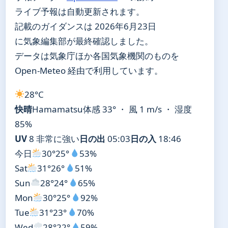
ライブ予報は自動更新されます。
記載のガイダンスは 2026年6月23日
に気象編集部が最終確認しました。
データは気象庁ほか各国気象機関のものを
Open-Meteo 経由で利用しています。
28°
C
快晴
Hamamatsu
体感 33° ・ 風 1 m/s ・ 湿度
85%
UV
8 非常に強い
日の出
05:03
日の入
18:46
今日
30°
25°
53%
Sat
31°
26°
51%
Sun
28°
24°
65%
Mon
30°
25°
92%
Tue
31°
23°
70%
Wed
28°
22°
59%