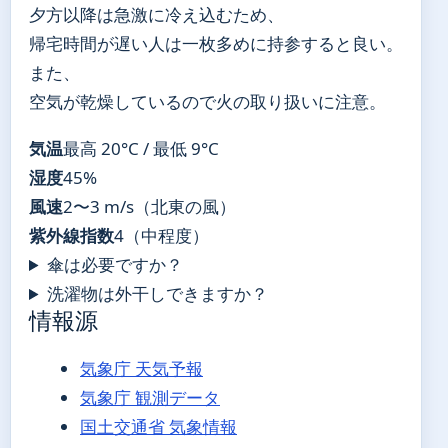
夕方以降は急激に冷え込むため、
帰宅時間が遅い人は一枚多めに持参すると良い。
また、
空気が乾燥しているので火の取り扱いに注意。
気温
最高 20°C / 最低 9°C
湿度
45%
風速
2〜3 m/s（北東の風）
紫外線指数
4（中程度）
傘は必要ですか？
洗濯物は外干しできますか？
情報源
気象庁 天気予報
気象庁 観測データ
国土交通省 気象情報