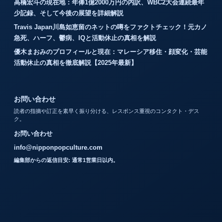
高橋宏斗の現在地：年俸1億2000万円の内訳、WBC2大会連続最年
少記録、そして今後の展望を詳細解説
Travis Japan川島如恵留のネットの噂をファクトチェック！元カノ
急死、ハーフ、鬱病、IQと活動休止の真相を解説
優木まおみのプロフィールと現在：マレーシア移住・顔変化・芸能
活動休止の真相を徹底解説【2025年最新】
お問い合わせ
読者の指摘や訂正を素早く振り分ける、レスポンス重視のコンタクト・デス
ク。
お問い合わせ
info@nipponpopculture.com
編集部からの返信目安: 通常1営業日以内。