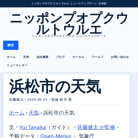
ニッポンプオプクウルトウルエ ニュースアップデート
•
日本語
ニッポンプオプクウ
ルトウルエ
ニッポンプオプクウルトウルエ ニュースアップデート
購読
ホーム
天気
会社概要
ブログ
ローカル
ワールド
お問い合わせ
ニュースレター
浜松市の天気
佐藤健太 • 2026-06-23 • 監修 鈴木 蒼
ホーム
›
天気
›
浜松市の天気
文・
Yui Tanaka
（ガイド）
・
佐藤健太 が監修
・
予報データ：
Open-Meteo
・ 気象庁