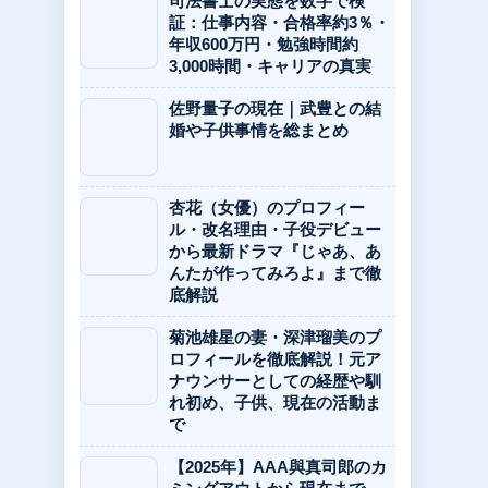
司法書士の実態を数字で検
証：仕事内容・合格率約3％・
年収600万円・勉強時間約
3,000時間・キャリアの真実
佐野量子の現在｜武豊との結
婚や子供事情を総まとめ
杏花（女優）のプロフィー
ル・改名理由・子役デビュー
から最新ドラマ『じゃあ、あ
んたが作ってみろよ』まで徹
底解説
菊池雄星の妻・深津瑠美のプ
ロフィールを徹底解説！元ア
ナウンサーとしての経歴や馴
れ初め、子供、現在の活動ま
で
【2025年】AAA與真司郎のカ