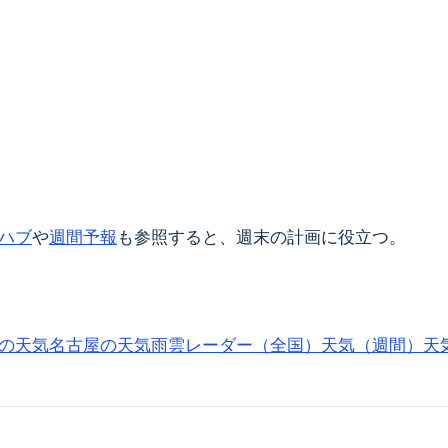
ハブ
や
週間予報
も参照すると、週末の計画に役立つ。
の天気
名古屋の天気
雨雲レーダー（全国）
天気（週間）
天