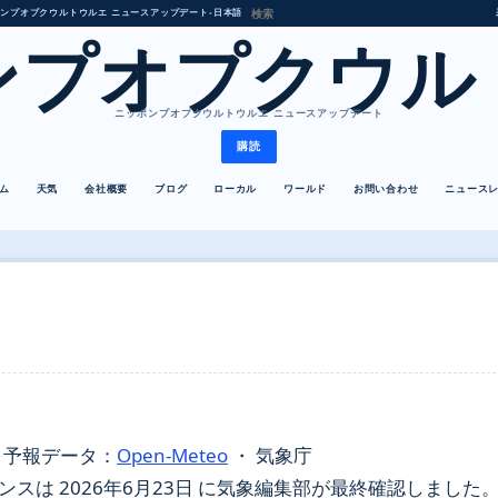
ンプオプクウルトウルエ ニュースアップデート
•
日本語
ンプオプクウル
ニッポンプオプクウルトウルエ ニュースアップデート
購読
ム
天気
会社概要
ブログ
ローカル
ワールド
お問い合わせ
ニュース
・
予報データ：
Open-Meteo
・ 気象庁
は 2026年6月23日 に気象編集部が最終確認しました