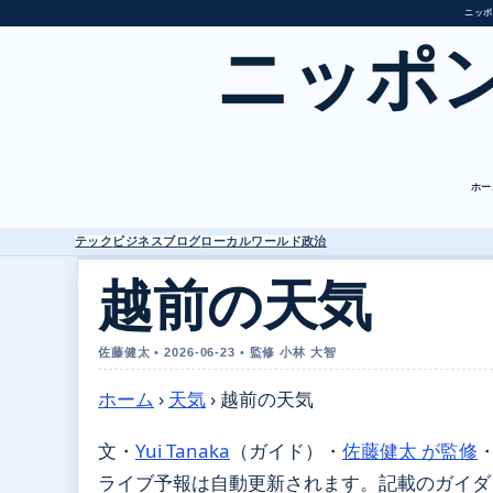
ニッポ
ニッポ
ホー
テック
ビジネス
ブログ
ローカル
ワールド
政治
越前の天気
佐藤健太 • 2026-06-23 • 監修 小林 大智
ホーム
›
天気
›
越前の天気
文・
Yui Tanaka
（ガイド）
・
佐藤健太 が監修
ライブ予報は自動更新されます。記載のガイダンス