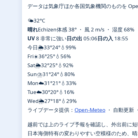
データは気象庁ほか各国気象機関のものを Open
🌤️
32°
C
晴れ
Echizen
体感 38° ・ 風 2 m/s ・ 湿度 68%
UV
8 非常に強い
日の出
05:06
日の入
18:55
今日
🌦️
33°
24°
💧99%
Fri
☀️
36°
25°
💧56%
Sat
🌦️
32°
25°
💧92%
Sun
⛈️
31°
24°
💧80%
Mon
☁️
31°
21°
💧33%
Tue
☁️
30°
20°
💧16%
Wed
🌦️
27°
18°
💧29%
ライブデータ提供：
Open-Meteo
・ 自動更新 
越前では上のライブ予報を確認し、外出前に短
日本海側特有の変わりやすい空模様のため、晴