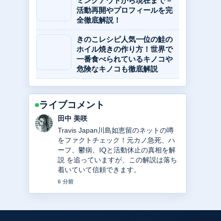
ミングアウトから現在まで –
活動再開やプロフィールを完
全徹底解説！
きのこレシピ人気一位の鮭の
ホイル焼きの作り方！世界で
一番食べられているキノコや
危険なキノコも徹底解説
ライブコメント
中村 悠斗
中日ドラゴンズ高橋宏斗の現在｜年俸2
億円の内訳、WBC2大会連続最年少記
録、2025年成績を徹底解説 の背景説明
が助かります。ライブ更新を続けてく
ださい。
8 分前