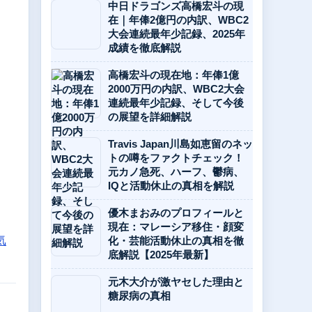
中日ドラゴンズ高橋宏斗の現
在｜年俸2億円の内訳、WBC2
大会連続最年少記録、2025年
成績を徹底解説
高橋宏斗の現在地：年俸1億
2000万円の内訳、WBC2大会
連続最年少記録、そして今後
の展望を詳細解説
Travis Japan川島如恵留のネッ
トの噂をファクトチェック！
元カノ急死、ハーフ、鬱病、
IQと活動休止の真相を解説
優木まおみのプロフィールと
現在：マレーシア移住・顔変
気
化・芸能活動休止の真相を徹
底解説【2025年最新】
元木大介が激ヤセした理由と
糖尿病の真相