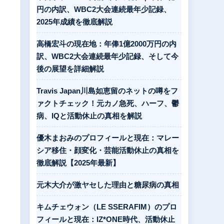
円の内訳、WBC2大会連続最年少記録、
2025年成績を徹底解説
高橋宏斗の現在地：年俸1億2000万円の内
訳、WBC2大会連続最年少記録、そして今
後の展望を詳細解説
Travis Japan川島如恵留のネットの噂をフ
ァクトチェック！元カノ急死、ハーフ、鬱
病、IQと活動休止の真相を解説
優木まおみのプロフィールと現在：マレー
シア移住・顔変化・芸能活動休止の真相を
徹底解説【2025年最新】
元木大介が激ヤセした理由と糖尿病の真相
キムチェウォン（LE SSERAFIM）のプロ
フィールと現在：IZ*ONE時代、活動休止