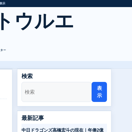
表示
トウルエ
レター
検索
表
示
最新記事
。
中日ドラゴンズ高橋宏斗の現在｜年俸2億