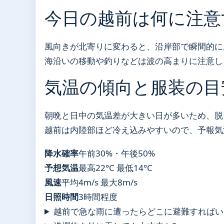
今日の越前は何に注意
風向きが北寄りに変わると、沿岸部で瞬間的に風
海沿いの移動や釣りなどは波の高まりに注意し
気温の傾向と服装の目
朝晩と日中の気温差が大きい日が多いため、脱
越前は内陸部ほど冷え込みやすいので、予報気
降水確率
午前30%・午後50%
予想気温
最高22°C 最低14°C
風速
平均4m/s 最大8m/s
日照時間
3時間程度
越前で急な雨に遭ったらどこに避難すればい