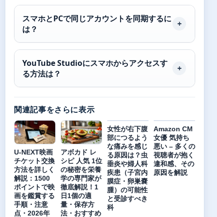
スマホとPCで同じアカウントを同期するに
は？
YouTube Studioにスマホからアクセスす
る方法は？
関連記事をさらに表示
女性が右下腹
Amazon CM
部につるよう
女優 気持ち
な痛みを感じ
悪い – 多くの
U-NEXT映画
アボカド レ
る原因は？虫
視聴者が抱く
チケット交換
シピ 人気 1位
垂炎や婦人科
違和感、その
方法を詳しく
の秘密を栄養
疾患（子宮内
原因を解説
解説：1500
学の専門家が
膜症・卵巣嚢
ポイントで映
徹底解説！1
腫）の可能性
画を鑑賞する
日1個の適
と受診すべき
手順・注意
量・保存方
科
点・2026年
法・おすすめ