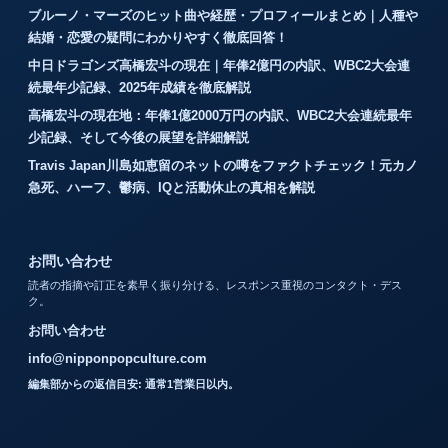
ブルーノ・マーズのヒット曲や経歴・プロフィールまとめ｜人種や
結婚・恋愛の疑問にわかりやすく徹底回答！
中日ドラゴンズ高橋宏斗の現在｜年俸2億円の内訳、WBC2大会連
続最年少記録、2025年成績を徹底解説
高橋宏斗の現在地：年俸1億2000万円の内訳、WBC2大会連続最年
少記録、そして今後の展望を詳細解説
Travis Japan川島如恵留のネットの噂をファクトチェック！元カノ
急死、ハーフ、鬱病、IQと活動休止の真相を解説
お問い合わせ
読者の指摘や訂正を素早く振り分ける、レスポンス重視のコンタクト・デス
ク。
お問い合わせ
info@nipponpopculture.com
編集部からの返信目安: 通常1営業日以内。