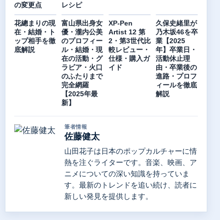
の変更点
レシピ
花總まりの現
富山県出身女
XP-Pen
久保史緒里が
在・結婚・ト
優・瀧内公美
Artist 12 第
乃木坂46を卒
ップ相手を徹
のプロフィー
2・第3世代比
業【2025
底解説
ル・結婚・現
較レビュー・
年】卒業日・
在の活動・グ
仕様・購入ガ
活動休止理
ラビア・火口
イド
由・卒業後の
のふたりまで
進路・プロフ
完全網羅
ィールを徹底
【2025年最
解説
新】
筆者情報
佐藤健太
山田花子は日本のポップカルチャーに情
熱を注ぐライターです。音楽、映画、ア
ニメについての深い知識を持っていま
す。最新のトレンドを追い続け、読者に
新しい発見を提供します。