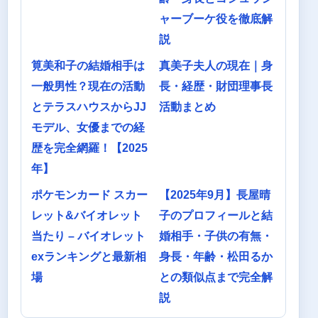
ャーブーケ役を徹底解
説
筧美和子の結婚相手は
真美子夫人の現在｜身
一般男性？現在の活動
長・経歴・財団理事長
とテラスハウスからJJ
活動まとめ
モデル、女優までの経
歴を完全網羅！【2025
年】
ポケモンカード スカー
【2025年9月】長屋晴
レット&バイオレット
子のプロフィールと結
当たり – バイオレット
婚相手・子供の有無・
exランキングと最新相
身長・年齢・松田るか
場
との類似点まで完全解
説