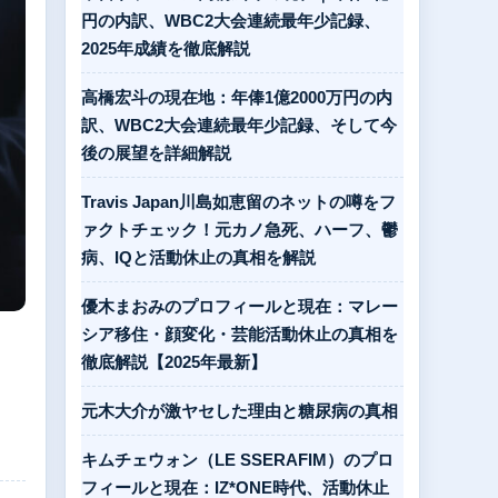
円の内訳、WBC2大会連続最年少記録、
2025年成績を徹底解説
高橋宏斗の現在地：年俸1億2000万円の内
訳、WBC2大会連続最年少記録、そして今
後の展望を詳細解説
Travis Japan川島如恵留のネットの噂をフ
ァクトチェック！元カノ急死、ハーフ、鬱
病、IQと活動休止の真相を解説
優木まおみのプロフィールと現在：マレー
シア移住・顔変化・芸能活動休止の真相を
徹底解説【2025年最新】
元木大介が激ヤセした理由と糖尿病の真相
キムチェウォン（LE SSERAFIM）のプロ
フィールと現在：IZ*ONE時代、活動休止