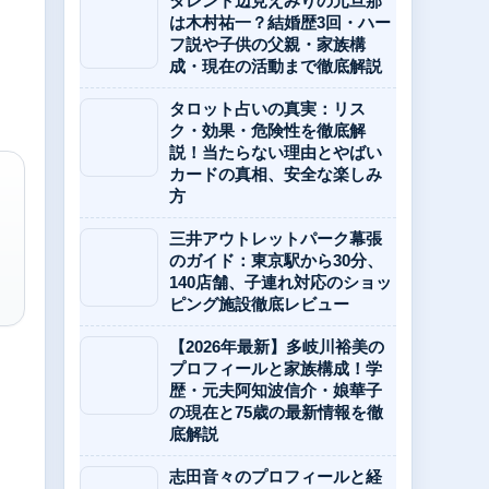
タレント辺見えみりの元旦那
は木村祐一？結婚歴3回・ハー
フ説や子供の父親・家族構
成・現在の活動まで徹底解説
タロット占いの真実：リス
ク・効果・危険性を徹底解
説！当たらない理由とやばい
カードの真相、安全な楽しみ
方
三井アウトレットパーク幕張
のガイド：東京駅から30分、
140店舗、子連れ対応のショッ
ピング施設徹底レビュー
【2026年最新】多岐川裕美の
プロフィールと家族構成！学
歴・元夫阿知波信介・娘華子
の現在と75歳の最新情報を徹
底解説
志田音々のプロフィールと経