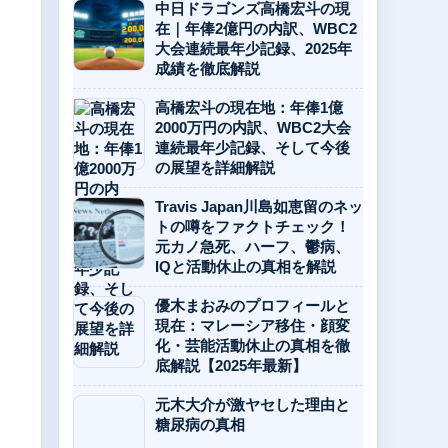
中日ドラゴンズ高橋宏斗の現
在｜年俸2億円の内訳、WBC2
大会連続最年少記録、2025年
成績を徹底解説
高橋宏斗の現在地：年俸1億
2000万円の内訳、WBC2大会
連続最年少記録、そして今後
の展望を詳細解説
Travis Japan川島如恵留のネッ
トの噂をファクトチェック！
元カノ急死、ハーフ、鬱病、
IQと活動休止の真相を解説
優木まおみのプロフィールと
現在：マレーシア移住・顔変
化・芸能活動休止の真相を徹
底解説【2025年最新】
元木大介が激ヤセした理由と
糖尿病の真相