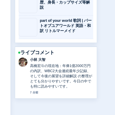
歴、身長・カップサイズ等解
説
。
part of your world 歌詞 | パー
トオブユアワールド 英語・和
訳 リトルマーメイド
ライブコメント
田中 美咲
Travis Japan川島如恵留のネットの噂
をファクトチェック！元カノ急死、ハ
ーフ、鬱病、IQと活動休止の真相を解
説 を追っていますが、この解説は落ち
着いていて信頼できます。
9 分前