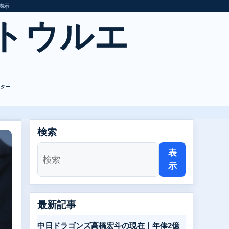
表示
トウルエ
レター
検索
表
示
最新記事
中日ドラゴンズ高橋宏斗の現在｜年俸2億