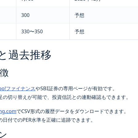
300
予想
330〜350
予想
ートと過去推移
徴
hoo!ファイナンス
やSBI証券の専用ページが有効です。
足の切り替えが可能で、投資信託との連動確認もできます。
ing.com
でCSV形式の履歴データをダウンロードできます。
日付でのPER水準を正確に追跡できます。
ン