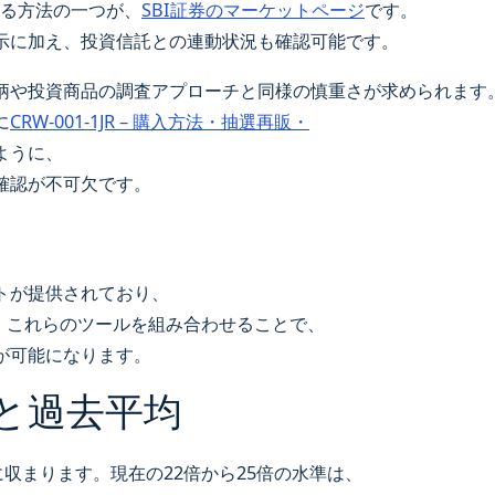
きる方法の一つが、
SBI証券のマーケットページ
です。
示に加え、投資信託との連動状況も確認可能です。
柄や投資商品の調査アプローチと同様の慎重さが求められます
に
CRW-001-1JR – 購入方法・抽選再販・
ように、
確認が不可欠です。
トが提供されており、
。これらのツールを組み合わせることで、
が可能になります。
値と過去平均
囲に収まります。現在の22倍から25倍の水準は、