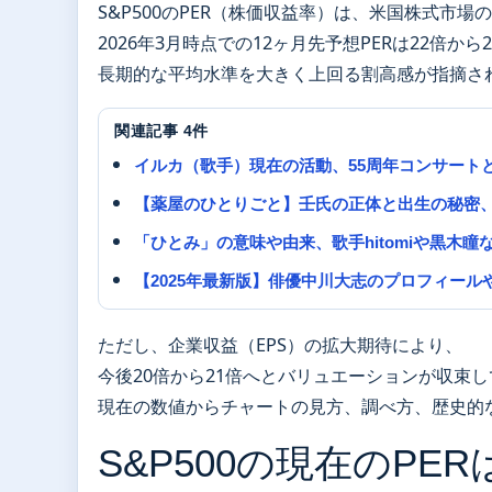
S&P500のPER（株価収益率）は、米国株式市
2026年3月時点での12ヶ月先予想PERは22倍か
長期的な平均水準を大きく上回る割高感が指摘さ
関連記事 4件
イルカ（歌手）現在の活動、55周年コンサート
【薬屋のひとりごと】壬氏の正体と出生の秘密
「ひとみ」の意味や由来、歌手hitomiや黒木
【2025年最新版】俳優中川大志のプロフィー
ただし、企業収益（EPS）の拡大期待により、
今後20倍から21倍へとバリュエーションが収束
現在の数値からチャートの見方、調べ方、歴史的
S&P500の現在のPER