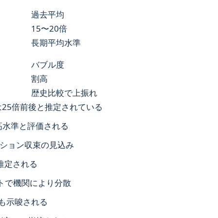
過去平均
15〜20倍
長期平均水準
バブル度
割高
歴史比較で上振れ
たは25倍前後と推定されている
高水準と評価される
ーション収束の見込み
と推定される
イントで機関により分散
性も示唆される