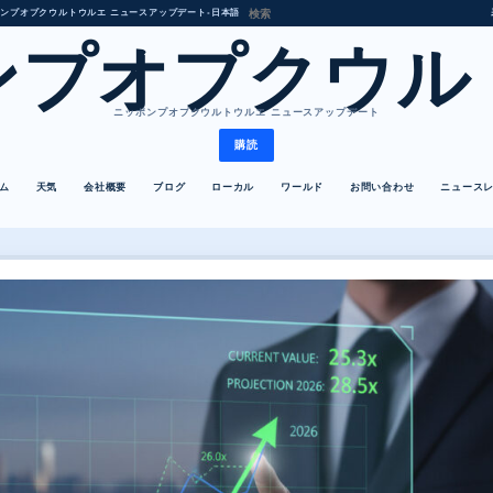
ンプオプクウルトウルエ ニュースアップデート
•
日本語
ンプオプクウル
ニッポンプオプクウルトウルエ ニュースアップデート
購読
ム
天気
会社概要
ブログ
ローカル
ワールド
お問い合わせ
ニュース