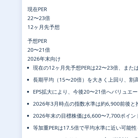
現在PER
22〜23倍
12ヶ月先予想
予想PER
20〜21倍
2026年末向け
現在の12ヶ月先予想PERは22〜23倍、ま
長期平均（15〜20倍）を大きく上回り、割
EPS拡大により、今後20〜21倍へバリュエ
2026年3月時点の指数水準は約6,900前後
2026年末の目標株価は6,600〜7,700ポ
等加重PERは17.5倍で平均水準に近い可能