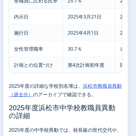
全職員に占める比率
25.1％
22.5％
内示日
2025年3月21日
2026
施行日
2025年4月1日
2026
女性管理職率
30.7％
未発表
計画との位置づけ
第4次計画初年度
同計画
2025年度の詳細な学校別名簿は、
浜松市教職員異動
（過去分）
のアーカイブで確認できる。
2025年度浜松市中学校教職員異動
の詳細
2025年度の中学校異動では、校長級の世代交代や、