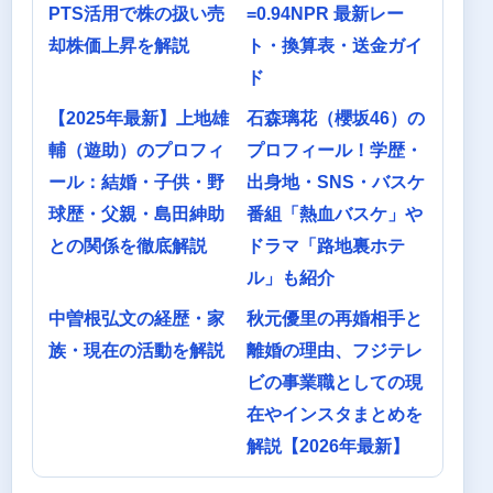
PTS活用で株の扱い売
=0.94NPR 最新レー
却株価上昇を解説
ト・換算表・送金ガイ
ド
【2025年最新】上地雄
石森璃花（櫻坂46）の
輔（遊助）のプロフィ
プロフィール！学歴・
ール：結婚・子供・野
出身地・SNS・バスケ
球歴・父親・島田紳助
番組「熱血バスケ」や
との関係を徹底解説
ドラマ「路地裏ホテ
ル」も紹介
中曽根弘文の経歴・家
秋元優里の再婚相手と
族・現在の活動を解説
離婚の理由、フジテレ
ビの事業職としての現
在やインスタまとめを
解説【2026年最新】