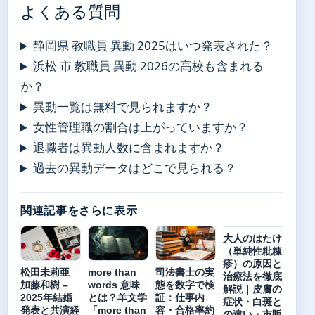
よくある質問
静岡県 教職員 異動 2025はいつ発表された？
浜松 市 教職員 異動 2026の高校も含まれる
か？
異動一覧は無料で見られますか？
女性管理職の割合は上がっていますか？
退職者は異動人数に含まれますか？
過去の異動データはどこで見られる？
関連記事をさらに表示
大人のはたけ
（単純性粃糠
疹）の原因と
松田未莉亜
more than
司法書士の実
治療法を徹底
加藤和樹 –
words 意味
態を数字で検
解説｜皮膚の
2025年結婚
とは？羊文学
証：仕事内
症状・白斑と
発表と共演経
「more than
容・合格率約
の違い・市販