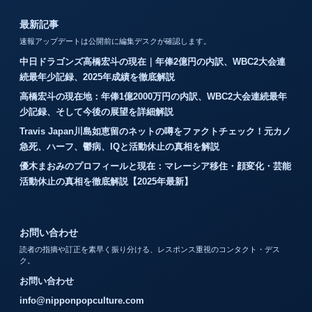
最新記事
速報アップデートは公開前に編集デスクが確認します。
中日ドラゴンズ高橋宏斗の現在｜年俸2億円の内訳、WBC2大会連
続最年少記録、2025年成績を徹底解説
高橋宏斗の現在地：年俸1億2000万円の内訳、WBC2大会連続最年
少記録、そして今後の展望を詳細解説
Travis Japan川島如恵留のネットの噂をファクトチェック！元カノ
急死、ハーフ、鬱病、IQと活動休止の真相を解説
優木まおみのプロフィールと現在：マレーシア移住・顔変化・芸能
活動休止の真相を徹底解説【2025年最新】
お問い合わせ
読者の指摘や訂正を素早く振り分ける、レスポンス重視のコンタクト・デス
ク。
お問い合わせ
info@nipponpopculture.com