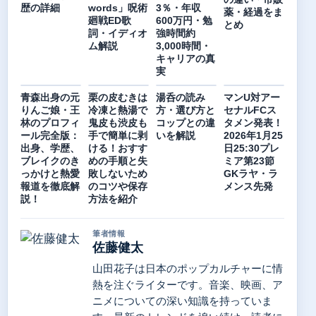
歴の詳細
words」呪術
3％・年収
薬・経過をま
廻戦ED歌
600万円・勉
とめ
詞・イディオ
強時間約
ム解説
3,000時間・
キャリアの真
実
青森出身の元
栗の皮むきは
湯呑の読み
マンU対アー
りんご娘・王
冷凍と熱湯で
方・選び方と
セナルFCス
林のプロフィ
鬼皮も渋皮も
コップとの違
タメン発表！
ール完全版：
手で簡単に剥
いを解説
2026年1月25
出身、学歴、
ける！おすす
日25:30プレ
ブレイクのき
めの手順と失
ミア第23節
っかけと熱愛
敗しないため
GKラヤ・ラ
報道を徹底解
のコツや保存
メンス先発
説！
方法を紹介
筆者情報
佐藤健太
山田花子は日本のポップカルチャーに情
熱を注ぐライターです。音楽、映画、ア
ニメについての深い知識を持っていま