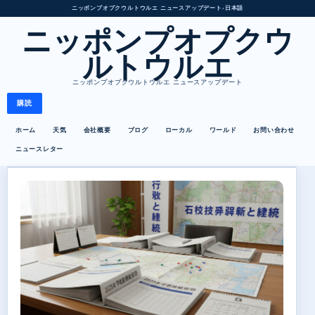
ニッポンプオプクウルトウルエ ニュースアップデート
•
日本語
ニッポンプオプクウ
ルトウルエ
ニッポンプオプクウルトウルエ ニュースアップデート
購読
ホーム
天気
会社概要
ブログ
ローカル
ワールド
お問い合わせ
ニュースレター