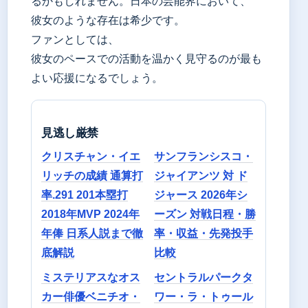
るかもしれません。日本の芸能界において、
彼女のような存在は希少です。
ファンとしては、
彼女のペースでの活動を温かく見守るのが最も
よい応援になるでしょう。
見逃し厳禁
クリスチャン・イエ
サンフランシスコ・
リッチの成績 通算打
ジャイアンツ 対 ド
率.291 201本塁打
ジャース 2026年シ
2018年MVP 2024年
ーズン 対戦日程・勝
年俸 日系人説まで徹
率・収益・先発投手
底解説
比較
ミステリアスなオス
セントラルパークタ
カー俳優ベニチオ・
ワー・ラ・トゥール