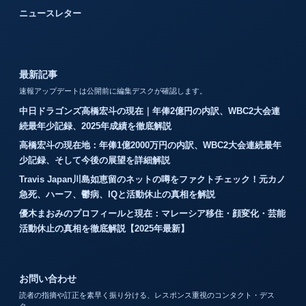
ニュースレター
最新記事
速報アップデートは公開前に編集デスクが確認します。
中日ドラゴンズ高橋宏斗の現在｜年俸2億円の内訳、WBC2大会連
続最年少記録、2025年成績を徹底解説
高橋宏斗の現在地：年俸1億2000万円の内訳、WBC2大会連続最年
少記録、そして今後の展望を詳細解説
Travis Japan川島如恵留のネットの噂をファクトチェック！元カノ
急死、ハーフ、鬱病、IQと活動休止の真相を解説
優木まおみのプロフィールと現在：マレーシア移住・顔変化・芸能
活動休止の真相を徹底解説【2025年最新】
お問い合わせ
読者の指摘や訂正を素早く振り分ける、レスポンス重視のコンタクト・デス