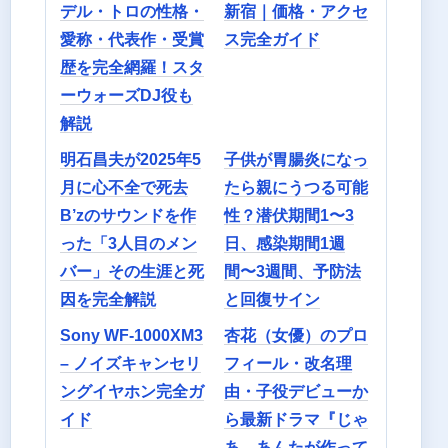
デル・トロの性格・
新宿｜価格・アクセ
愛称・代表作・受賞
ス完全ガイド
歴を完全網羅！スタ
ーウォーズDJ役も
解説
明石昌夫が2025年5
子供が胃腸炎になっ
月に心不全で死去
たら親にうつる可能
B’zのサウンドを作
性？潜伏期間1〜3
った「3人目のメン
日、感染期間1週
バー」その生涯と死
間〜3週間、予防法
因を完全解説
と回復サイン
Sony WF-1000XM3
杏花（女優）のプロ
– ノイズキャンセリ
フィール・改名理
ングイヤホン完全ガ
由・子役デビューか
イド
ら最新ドラマ『じゃ
あ、あんたが作って