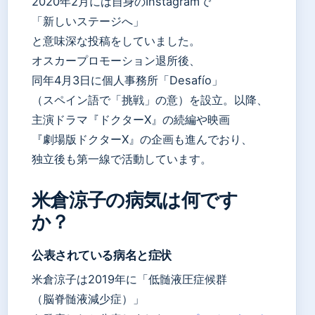
2020年2月には自身のInstagramで
「新しいステージへ」
と意味深な投稿をしていました。
オスカープロモーション退所後、
同年4月3日に個人事務所「Desafío」
（スペイン語で「挑戦」の意）を設立。以降、
主演ドラマ『ドクターX』の続編や映画
『劇場版ドクターX』の企画も進んでおり、
独立後も第一線で活動しています。
米倉涼子の病気は何です
か？
公表されている病名と症状
米倉涼子は2019年に「低髄液圧症候群
（脳脊髄液減少症）」