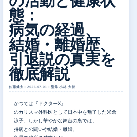
の活動と健康状
態：
病気の経過、
結婚・離婚歴、
引退説の真実を
徹底解説
佐藤健太 • 2026-07-01 • 監修 小林 大智
かつては『ドクターX』
のカリスマ外科医として日本中を魅了した米倉
涼子。しかし華やかな舞台の裏では、
持病との闘いや結婚・離婚、