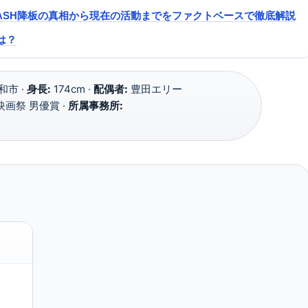
DASH降板の真相から現在の活動までをファクトベースで徹底解説
は？
市 ·
身長:
174cm ·
配偶者:
豊田エリー
画祭 男優賞 ·
所属事務所: