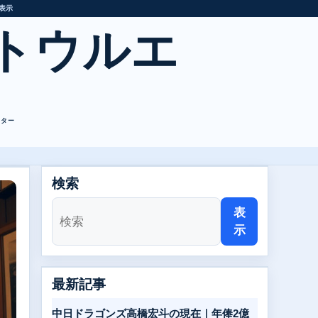
表示
トウルエ
レター
検索
表
示
最新記事
中日ドラゴンズ高橋宏斗の現在｜年俸2億