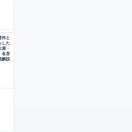
晋作と
をした
生涯・
・名言
底解説