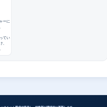
ャーに
、
ってい
け、
。