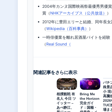
2004年カンヌ国際映画祭最優秀男優
賞（
NHKアーカイブス（公共放送）
）
2012年に豊田エリーと結婚、同年長女
（
Wikipedia（百科事典）
）
一時俳優業を離れ居酒屋バイトを経験
（
Real Sound（
関連記事をさらに表示
パチ
殊景
小 現
相撲観戦 有
Bring Me
高騰
名人 今日 ツ
the Horizon
202
イッター –
完全ガイ
TUC
あべ静江、
ド：国籍・
場ま