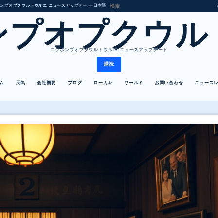
ンプオプクウルトウルエ ニュースアップデート
•
日本語
ンプオプクウル
ニッポンプオプクウルトウルエ ニュースアップデート
購読
ム
天気
会社概要
ブログ
ローカル
ワールド
お問い合わせ
ニュース