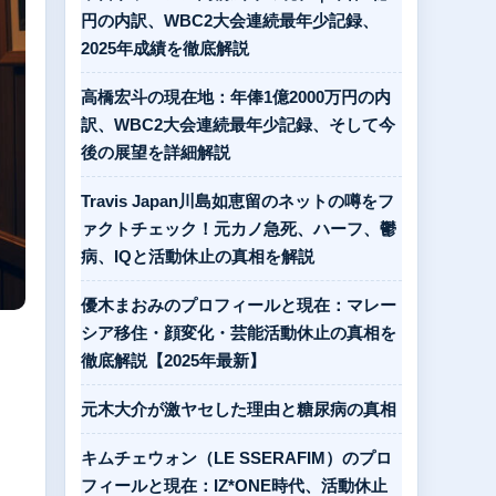
円の内訳、WBC2大会連続最年少記録、
2025年成績を徹底解説
高橋宏斗の現在地：年俸1億2000万円の内
訳、WBC2大会連続最年少記録、そして今
後の展望を詳細解説
Travis Japan川島如恵留のネットの噂をフ
ァクトチェック！元カノ急死、ハーフ、鬱
病、IQと活動休止の真相を解説
優木まおみのプロフィールと現在：マレー
シア移住・顔変化・芸能活動休止の真相を
徹底解説【2025年最新】
元木大介が激ヤセした理由と糖尿病の真相
キムチェウォン（LE SSERAFIM）のプロ
フィールと現在：IZ*ONE時代、活動休止