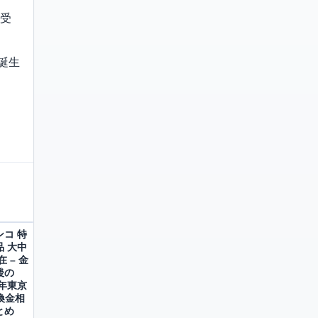
賞受
誕生
ンコ 特
品 大中
在 – 金
後の
6年東京
換金相
とめ