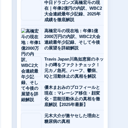
中日ドラゴンズ高橋宏斗の現
在｜年俸2億円の内訳、WBC2
大会連続最年少記録、2025年
成績を徹底解説
高橋宏斗の現在地：年俸1億
2000万円の内訳、WBC2大会
連続最年少記録、そして今後
の展望を詳細解説
Travis Japan川島如恵留のネッ
トの噂をファクトチェック！
元カノ急死、ハーフ、鬱病、
IQと活動休止の真相を解説
優木まおみのプロフィールと
現在：マレーシア移住・顔変
化・芸能活動休止の真相を徹
底解説【2025年最新】
元木大介が激ヤセした理由と
糖尿病の真相