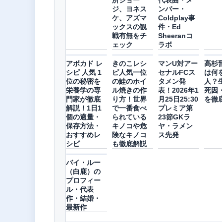
所ジョー
代表曲・メ
ジ、ヨネス
ンバー・
ケ、アズマ
Coldplay事
ックスの観
件・Ed
戦有無をチ
Sheeranコ
ェック
ラボ
アボカド レ
きのこレシ
マンU対アー
高杉
シピ 人気 1
ピ人気一位
セナルFCス
は何
位の秘密を
の鮭のホイ
タメン発
人？
栄養学の専
ル焼きの作
表！2026年1
死因
門家が徹底
り方！世界
月25日25:30
を徹
解説！1日1
で一番食べ
プレミア第
個の適量・
られている
23節GKラ
保存方法・
キノコや危
ヤ・ラメン
おすすめレ
険なキノコ
ス先発
シピ
も徹底解説
バイ・ルー
（白鹿）の
プロフィー
ル・代表
作・結婚・
最新作