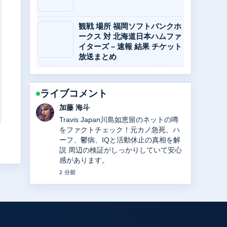
観戦 場所 福岡ソフトバンクホ
ークス 対 北海道日本ハムファ
イターズ – 速報 結果 チケット
放送まとめ
ライブコメント
高橋 蓮
中日ドラゴンズ高橋宏斗の現在｜年俸2
億円の内訳、WBC2大会連続最年少記
録、2025年成績を徹底解説 の整理がと
ても分かりやすいです。今日の中でも
特に読みやすいです。
4 分前