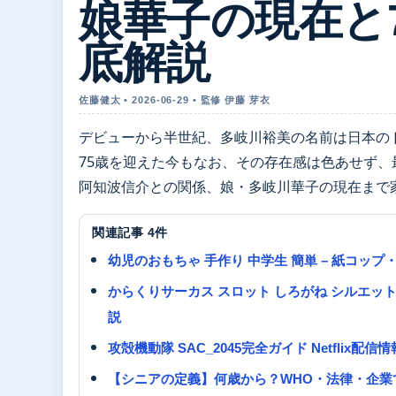
娘華子の現在と
底解説
佐藤健太 • 2026-06-29 • 監修 伊藤 芽衣
デビューから半世紀、多岐川裕美の名前は日本の
75歳を迎えた今もなお、その存在感は色あせず
阿知波信介との関係、娘・多岐川華子の現在まで
関連記事 4件
幼児のおもちゃ 手作り 中学生 簡単 – 紙コッ
からくりサーカス スロット しろがね シルエ
説
攻殻機動隊 SAC_2045完全ガイド Netfli
【シニアの定義】何歳から？WHO・法律・企