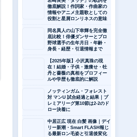
岩崎良美「タッチ」の歌詞を
徹底解説！作詞家・作曲家の
情報やアニメ主題歌としての
役割と星屑ロンリネスの意味
同名異人の山下幸輝を完全徹
底比較！俳優ダンサーとプロ
野球選手の生年月日・年齢・
身長・経歴・引退情報まで
【2025年版】小沢真珠の現
在！結婚・子供・激痩せ・牡
丹と薔薇の真相をプロフィー
ルや学歴も徹底的に解説
ノッティンガム・フォレスト
対 マンU 試合経過と結果｜プ
レミアリーグ第10節は2-2のド
ロー決着に
中居正広 現在 白髪 画像｜デイ
リー新潮・Smart FLASH報じ
る最新ロン毛姿と引退後変化