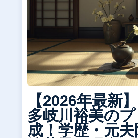
【2026年最新】
多岐川裕美のプ
成！学歴・元夫