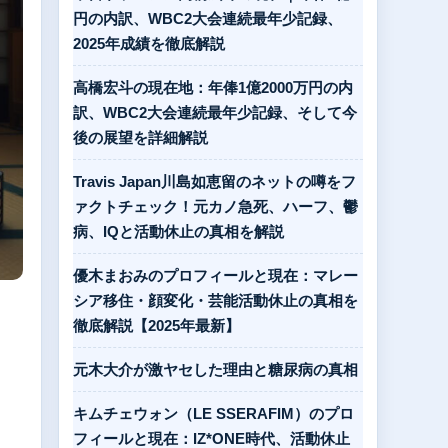
円の内訳、WBC2大会連続最年少記録、
2025年成績を徹底解説
高橋宏斗の現在地：年俸1億2000万円の内
訳、WBC2大会連続最年少記録、そして今
後の展望を詳細解説
Travis Japan川島如恵留のネットの噂をフ
ァクトチェック！元カノ急死、ハーフ、鬱
病、IQと活動休止の真相を解説
優木まおみのプロフィールと現在：マレー
シア移住・顔変化・芸能活動休止の真相を
徹底解説【2025年最新】
元木大介が激ヤセした理由と糖尿病の真相
キムチェウォン（LE SSERAFIM）のプロ
フィールと現在：IZ*ONE時代、活動休止