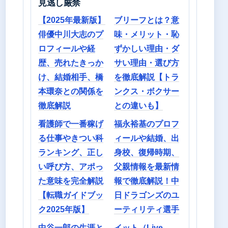
見逃し厳禁
【2025年最新版】
ブリーフとは？意
俳優中川大志のプ
味・メリット・恥
ロフィールや経
ずかしい理由・ダ
歴、売れたきっか
サい理由・選び方
け、結婚相手、橋
を徹底解説【トラ
本環奈との関係を
ンクス・ボクサー
徹底解説
との違いも】
看護師で一番稼げ
福永裕基のプロフ
る仕事やきつい科
ィールや結婚、出
ランキング、正し
身校、復帰時期、
い呼び方、アポっ
父親情報を最新情
た意味を完全解説
報で徹底解説！中
【転職ガイドブッ
日ドラゴンズのユ
ク2025年版】
ーティリティ選手
中谷一郎の生涯と
イット（Live