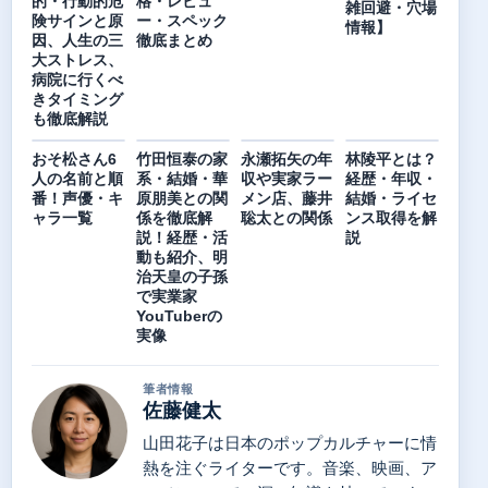
的・行動的危
格・レビュ
雑回避・穴場
険サインと原
ー・スペック
情報】
因、人生の三
徹底まとめ
大ストレス、
病院に行くべ
きタイミング
も徹底解説
おそ松さん6
竹田恒泰の家
永瀬拓矢の年
林陵平とは？
人の名前と順
系・結婚・華
収や実家ラー
経歴・年収・
番！声優・キ
原朋美との関
メン店、藤井
結婚・ライセ
ャラ一覧
係を徹底解
聡太との関係
ンス取得を解
説！経歴・活
説
動も紹介、明
治天皇の子孫
で実業家
YouTuberの
実像
筆者情報
佐藤健太
山田花子は日本のポップカルチャーに情
熱を注ぐライターです。音楽、映画、ア