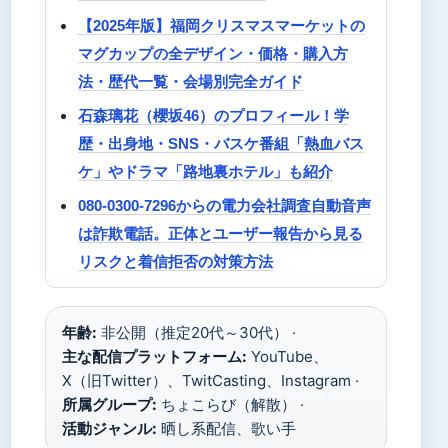
【2025年版】福岡クリスマスマーケットの
マグカップの全デザイン・価格・購入方
法・歴代一覧・会場別完全ガイド
石森璃花（櫻坂46）のプロフィール！学
歴・出身地・SNS・バスケ番組「熱血バス
ケ」やドラマ「路地裏ホテル」も紹介
080-0300-7296からの電力会社調査自動音声
は詐欺電話。正体とユーザー報告から見る
リスクと着信拒否の対策方法
年齢:
非公開（推定20代～30代） ·
主な配信プラットフォーム:
YouTube、
X（旧Twitter）、TwitCasting、Instagram ·
所属グループ:
ちょこらび（解散） ·
活動ジャンル:
晒し系配信、歌い手