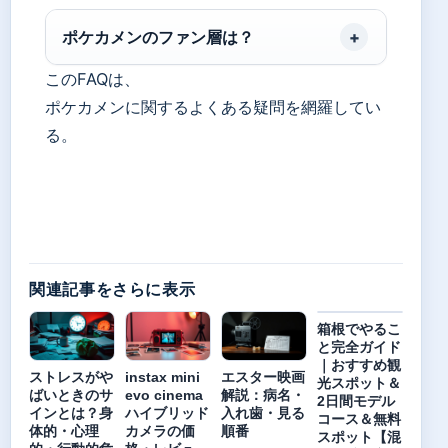
ポケカメンのファン層は？
このFAQは、
ポケカメンに関するよくある疑問を網羅してい
る。
関連記事をさらに表示
箱根でやるこ
と完全ガイド
｜おすすめ観
ストレスがや
instax mini
エスター映画
光スポット＆
ばいときのサ
evo cinema
解説：病名・
2日間モデル
インとは？身
ハイブリッド
入れ歯・見る
コース＆無料
体的・心理
カメラの価
順番
スポット【混