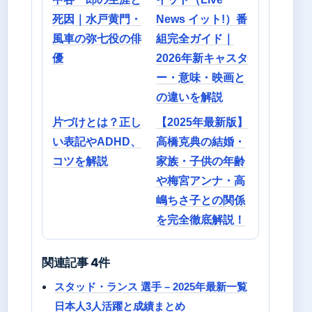
死因｜水戸黄門・
News イット!）番
風車の弥七役の俳
組完全ガイド｜
優
2026年新キャスタ
ー・意味・映画と
の違いを解説
片づけとは？正し
【2025年最新版】
い表記やADHD、
高橋克典の結婚・
コツを解説
家族・子供の年齢
や梅宮アンナ・高
嶋ちさ子との関係
を完全徹底解説！
関連記事 4件
スタッド・ランス 選手 – 2025年最新一覧
日本人3人活躍と成績まとめ