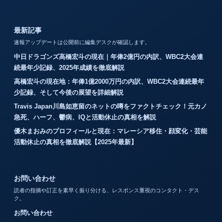
最新記事
速報アップデートは公開前に編集デスクが確認します。
中日ドラゴンズ高橋宏斗の現在｜年俸2億円の内訳、WBC2大会連
続最年少記録、2025年成績を徹底解説
高橋宏斗の現在地：年俸1億2000万円の内訳、WBC2大会連続最年
少記録、そして今後の展望を詳細解説
Travis Japan川島如恵留のネットの噂をファクトチェック！元カノ
急死、ハーフ、鬱病、IQと活動休止の真相を解説
優木まおみのプロフィールと現在：マレーシア移住・顔変化・芸能
活動休止の真相を徹底解説【2025年最新】
お問い合わせ
読者の指摘や訂正を素早く振り分ける、レスポンス重視のコンタクト・デス
ク。
お問い合わせ