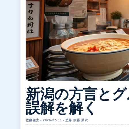
新潟の方言とグ
誤解を解く
佐藤健太 • 2026-07-03 • 監修 伊藤 芽衣