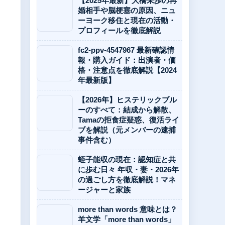
【2025年最新】大橋未歩の再
婚相手や脳梗塞の原因、ニュ
ーヨーク移住と現在の活動・
プロフィールを徹底解説
fc2-ppv-4547967 最新確認情
報・購入ガイド：出演者・価
格・注意点を徹底解説【2024
年最新版】
【2026年】ヒステリックブル
ーのすべて：結成から解散、
Tamaの拒食症疑惑、復活ライ
ブを解説（元メンバーの逮捕
事件含む）
蛭子能収の現在：認知症と共
に歩む日々 年収・妻・2026年
の過ごし方を徹底解説！マネ
ージャーと家族
more than words 意味とは？
羊文学「more than words」