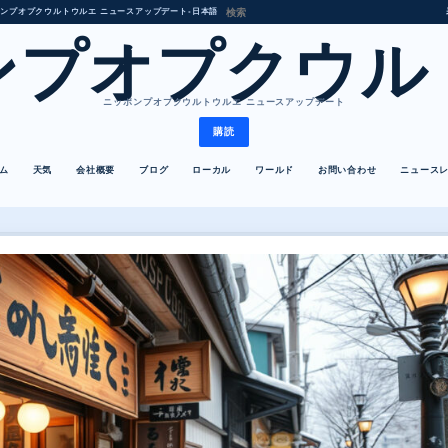
ンプオプクウルトウルエ ニュースアップデート
•
日本語
ンプオプクウル
ニッポンプオプクウルトウルエ ニュースアップデート
購読
ム
天気
会社概要
ブログ
ローカル
ワールド
お問い合わせ
ニュース