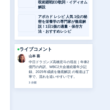
呪術廻戦ED歌詞・イディオム
解説
アボカド レシピ 人気 1位の秘
密を栄養学の専門家が徹底解
説！1日1個の適量・保存方
法・おすすめレシピ
ライブコメント
山本 葵
中日ドラゴンズ高橋宏斗の現在｜年俸2
億円の内訳、WBC2大会連続最年少記
録、2025年成績を徹底解説 の報道は丁
寧で、流れを追いやすいです。
3 分前