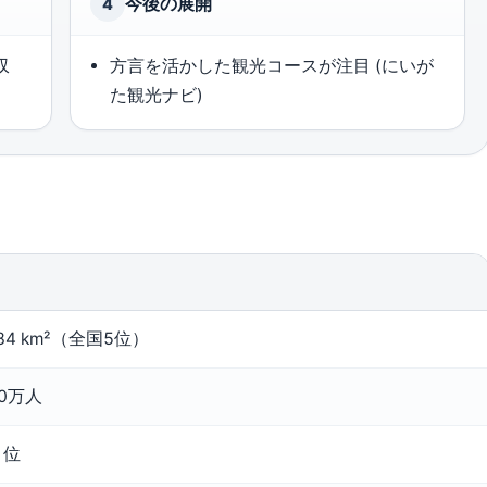
今後の展開
4
収
方言を活かした観光コースが注目 (にいが
た観光ナビ)
。
584 km²（全国5位）
0万人
1位