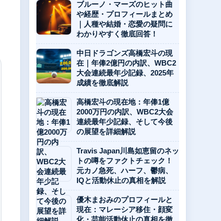
ブルーノ・マーズのヒット曲
や経歴・プロフィールまとめ
｜人種や結婚・恋愛の疑問に
わかりやすく徹底回答！
中日ドラゴンズ高橋宏斗の現
在｜年俸2億円の内訳、WBC2
大会連続最年少記録、2025年
成績を徹底解説
高橋宏斗の現在地：年俸1億
2000万円の内訳、WBC2大会
連続最年少記録、そして今後
の展望を詳細解説
Travis Japan川島如恵留のネッ
トの噂をファクトチェック！
元カノ急死、ハーフ、鬱病、
IQと活動休止の真相を解説
優木まおみのプロフィールと
現在：マレーシア移住・顔変
化・芸能活動休止の真相を徹