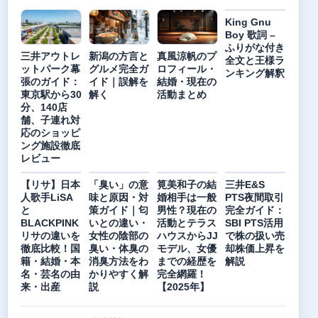
King Gnu
Boy 歌詞 –
ふりがな付き
三井アウトレ
新潟の方言と
真風涼帆のプ
全文と王様ラ
ットパーク幕
グルメ完全ガ
ロフィール・
ンキング解釈
張のガイド：
イド｜誤解を
結婚・現在の
東京駅から30
解く
活動まとめ
分、140店
舗、子連れ対
応のショッピ
ング施設徹底
レビュー
【リサ】日本
「臭い」の意
筧美和子の結
三井E&S
人歌手LiSA
味と原因・対
婚相手は一般
PTS夜間取引
と
策ガイド｜匂
男性？現在の
完全ガイド：
BLACKPINK
いとの違い・
活動とテラス
SBI PTS活用
リサの違いを
女性の陰部の
ハウスからJJ
で株の扱い売
徹底比較！国
臭い・体臭の
モデル、女優
却株価上昇を
籍・結婚・本
消臭方法をわ
までの経歴を
解説
名・芸名の由
かりやすく解
完全網羅！
来・出産
説
【2025年】