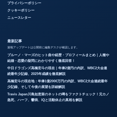
プライバシーポリシー
クッキーポリシー
ニュースレター
最新記事
速報アップデートは公開前に編集デスクが確認します。
ブルーノ・マーズのヒット曲や経歴・プロフィールまとめ｜人種や
結婚・恋愛の疑問にわかりやすく徹底回答！
中日ドラゴンズ高橋宏斗の現在｜年俸2億円の内訳、WBC2大会連
続最年少記録、2025年成績を徹底解説
高橋宏斗の現在地：年俸1億2000万円の内訳、WBC2大会連続最年
少記録、そして今後の展望を詳細解説
Travis Japan川島如恵留のネットの噂をファクトチェック！元カノ
急死、ハーフ、鬱病、IQと活動休止の真相を解説