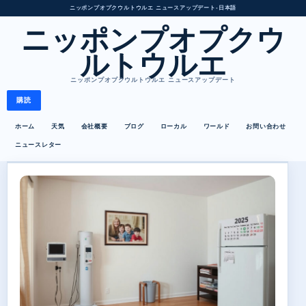
ニッポンプオプクウルトウルエ ニュースアップデート
•
日本語
ニッポンプオプクウ
ルトウルエ
ニッポンプオプクウルトウルエ ニュースアップデート
購読
ホーム
天気
会社概要
ブログ
ローカル
ワールド
お問い合わせ
ニュースレター