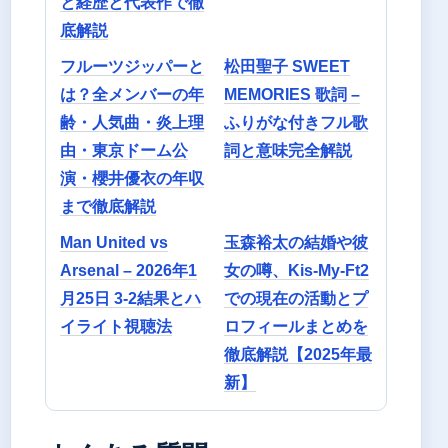
と経歴と代表作で徹
底解説
フルーツジッパーと
松田聖子 SWEET
は？全メンバーの年
MEMORIES 歌詞 –
齢・人気曲・炎上理
ふりがな付きフル歌
由・東京ドーム公
詞と意味完全解説
演・櫻井優衣の年収
まで徹底解説
Man United vs
玉森裕太の結婚や彼
Arsenal – 2026年1
女の噂、Kis-My-Ft2
月25日 3-2結果とハ
での現在の活動とプ
イライト視聴法
ロフィールまとめを
徹底解説【2025年最
新】