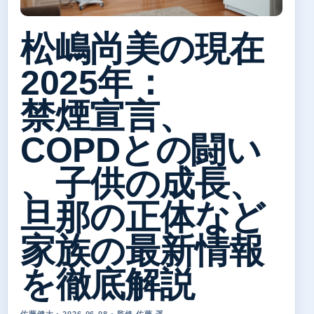
松嶋尚美の現在
2025年：
禁煙宣言、
COPDとの闘い
、子供の成長、
旦那の正体など
家族の最新情報
を徹底解説
佐藤健太 • 2026-06-08 • 監修 佐藤 遥