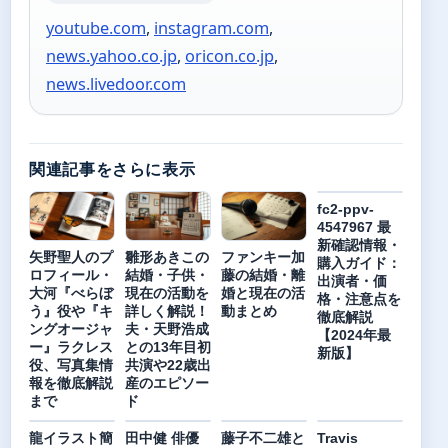
youtube.com
,
instagram.com
,
news.yahoo.co.jp
,
oricon.co.jp
,
news.livedoor.com
関連記事をさらに表示
fc2-ppv-
4547967 最
新確認情報・
矢野聖人のプ
雛形あきこの
ファンキー加
購入ガイド：
ロフィール・
結婚・子供・
藤の結婚・離
出演者・価
大河『べらぼ
現在の活動を
婚と現在の活
格・注意点を
う』役や『キ
詳しく解説！
動まとめ
徹底解説
ングオージャ
夫・天野浩成
【2024年最
ー』ラクレス
との13年目初
新版】
役、写真集情
共演や22歳出
報を徹底解説
産のエピソー
まで
ド
龍イラスト簡
田中健 俳優
藤子不二雄と
Travis