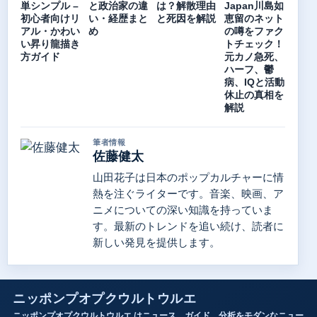
単シンプル –
と政治家の違
は？解散理由
Japan川島如
初心者向けリ
い・経歴まと
と死因を解説
恵留のネット
アル・かわい
め
の噂をファク
い昇り龍描き
トチェック！
方ガイド
元カノ急死、
ハーフ、鬱
病、IQと活動
休止の真相を
解説
筆者情報
佐藤健太
山田花子は日本のポップカルチャーに情
熱を注ぐライターです。音楽、映画、ア
ニメについての深い知識を持っていま
す。最新のトレンドを追い続け、読者に
新しい発見を提供します。
ニッポンプオプクウルトウルエ
ニッポンプオプクウルトウルエ はニュース、ガイド、分析をモダンなニュー