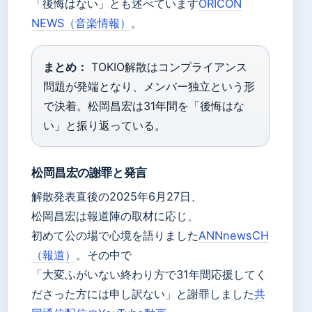
「後悔はない」とも述べています
ORICON
NEWS（音楽情報）
。
まとめ：
TOKIO解散はコンプライアンス
問題が発端となり、メンバー独立という形
で決着。松岡昌宏は31年間を「後悔はな
い」と振り返っている。
松岡昌宏の謝罪と発言
解散発表直後の2025年6月27日、
松岡昌宏は報道陣の取材に応じ、
初めて公の場で心境を語りました
ANNnewsCH
（報道）
。その中で
「大変ふがいない終わり方で31年間応援してく
ださった方には申し訳ない」と謝罪しました
共