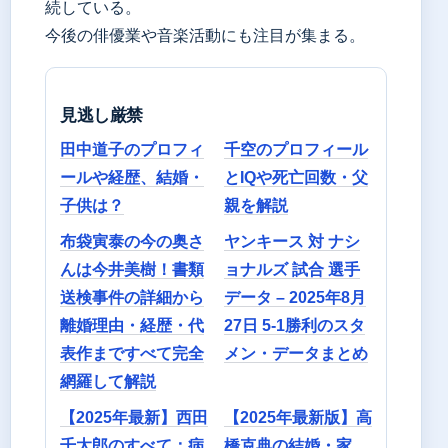
続している。
今後の俳優業や音楽活動にも注目が集まる。
見逃し厳禁
田中道子のプロフィ
千空のプロフィール
ールや経歴、結婚・
とIQや死亡回数・父
子供は？
親を解説
布袋寅泰の今の奥さ
ヤンキース 対 ナシ
んは今井美樹！書類
ョナルズ 試合 選手
送検事件の詳細から
データ – 2025年8月
離婚理由・経歴・代
27日 5-1勝利のスタ
表作まですべて完全
メン・データまとめ
網羅して解説
【2025年最新】西田
【2025年最新版】高
千太郎のすべて：病
橋克典の結婚・家