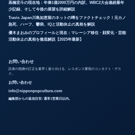
高橋宏斗の現在地：年俸1億2000万円の内訳、WBC2大会連続最年
少記録、そして今後の展望を詳細解説
Travis Japan川島如恵留のネットの噂をファクトチェック！元カノ
急死、ハーフ、鬱病、IQと活動休止の真相を解説
優木まおみのプロフィールと現在：マレーシア移住・顔変化・芸能
活動休止の真相を徹底解説【2025年最新】
お問い合わせ
読者の指摘や訂正を素早く振り分ける、レスポンス重視のコンタクト・デス
ク。
お問い合わせ
info@nipponpopculture.com
編集部からの返信目安: 通常1営業日以内。