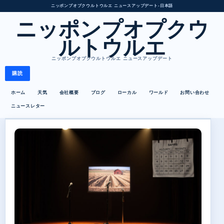
ニッポンプオプクウルトウルエ ニュースアップデート
•
日本語
ニッポンプオプクウ
ルトウルエ
ニッポンプオプクウルトウルエ ニュースアップデート
購読
ホーム
天気
会社概要
ブログ
ローカル
ワールド
お問い合わせ
ニュースレター