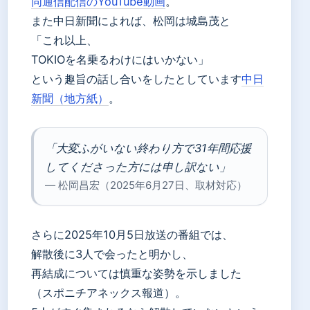
同通信配信のYouTube動画
。
また中日新聞によれば、松岡は城島茂と
「これ以上、
TOKIOを名乗るわけにはいかない」
という趣旨の話し合いをしたとしています
中日
新聞（地方紙）
。
「大変ふがいない終わり方で31年間応援
してくださった方には申し訳ない」
— 松岡昌宏（2025年6月27日、取材対応）
さらに2025年10月5日放送の番組では、
解散後に3人で会ったと明かし、
再結成については慎重な姿勢を示しました
（スポニチアネックス報道）。