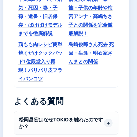
気・死因・妻・子
族・子供の年齢や梅
孫・遺書・旧居保
宮アンナ・高嶋ちさ
存・ばけばけモデル
子との関係を完全徹
までを徹底解説
底解説！
鶏もも肉レシピ簡単
島崎俊郎さん死去 死
焼くだけクックパッ
因・生涯・明石家さ
ド1位殿堂入り再
んまとの関係
現！パリパリ皮フラ
イパンコツ
よくある質問
松岡昌宏はなぜTOKIOを離れたのです
か？