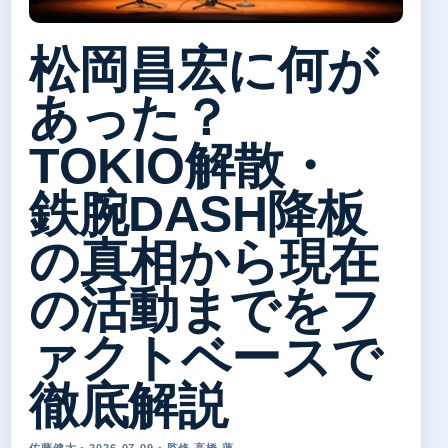
松岡昌宏に何が
あった？
TOKIO解散・
鉄腕DASH降板
の真相から現在
の活動までをフ
ァクトベースで
徹底解説
佐藤健太 • 2026-07-09 • 監修 高橋 蓮