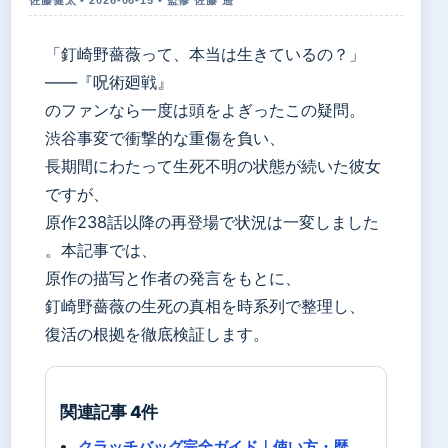
「釘崎野薔薇って、本当は生きているの？」
——『呪術廻戦』
のファンなら一度は頭をよぎったこの疑問。
渋谷事変で衝撃的な重傷を負い、
長期間にわたって生死不明の状態が続いた彼女
ですが、
原作238話以降の再登場で状況は一変しました
。本記事では、
原作の描写と作者の発言をもとに、
釘崎野薔薇の生死の真相を時系列で整理し、
復活の根拠を徹底検証します。
関連記事 4件
クラッチバッグ完全ガイド｜使い方・歴