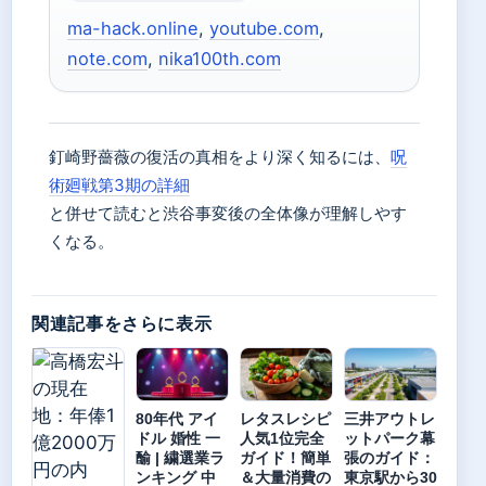
ma-hack.online
,
youtube.com
,
note.com
,
nika100th.com
釘崎野薔薇の復活の真相をより深く知るには、
呪
術廻戦第3期の詳細
と併せて読むと渋谷事変後の全体像が理解しやす
くなる。
関連記事をさらに表示
80年代 アイ
レタスレシピ
三井アウトレ
ドル 婚性 一
人気1位完全
ットパーク幕
䤅 | 繍選業ラ
ガイド！簡単
張のガイド：
ンキング 中
＆大量消費の
東京駅から30