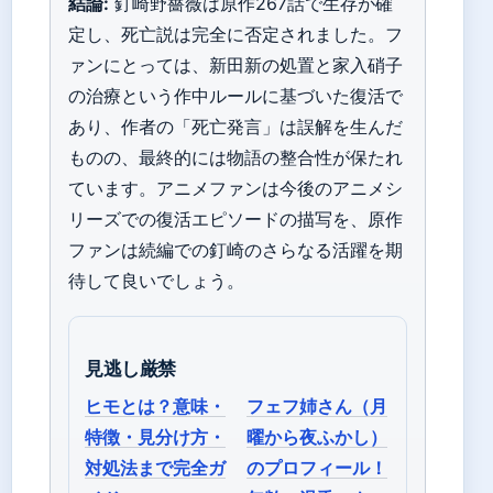
結論:
釘崎野薔薇は原作267話で生存が確
定し、死亡説は完全に否定されました。フ
ァンにとっては、新田新の処置と家入硝子
の治療という作中ルールに基づいた復活で
あり、作者の「死亡発言」は誤解を生んだ
ものの、最終的には物語の整合性が保たれ
ています。アニメファンは今後のアニメシ
リーズでの復活エピソードの描写を、原作
ファンは続編での釘崎のさらなる活躍を期
待して良いでしょう。
見逃し厳禁
ヒモとは？意味・
フェフ姉さん（月
特徴・見分け方・
曜から夜ふかし）
対処法まで完全ガ
のプロフィール！