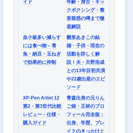
イド
年齢・滑舌・キッ
クボクシング・整
形疑惑の噂まで徹
底解説
血小板多い減らす
雛形あきこの結
には食べ物 – 青
婚・子供・現在の
魚・納豆・玉ねぎ
活動を詳しく解
で効果的に抑制
説！夫・天野浩成
との13年目初共演
や22歳出産のエピ
ソード
XP-Pen Artist 12
青森出身の元りん
第2・第3世代比較
ご娘・王林のプロ
レビュー・仕様・
フィール完全版：
購入ガイド
出身、学歴、ブレ
イクのきっかけと