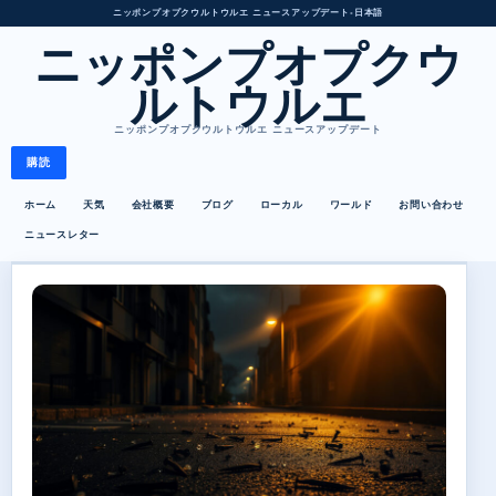
ニッポンプオプクウルトウルエ ニュースアップデート
•
日本語
ニッポンプオプクウ
ルトウルエ
ニッポンプオプクウルトウルエ ニュースアップデート
購読
ホーム
天気
会社概要
ブログ
ローカル
ワールド
お問い合わせ
ニュースレター