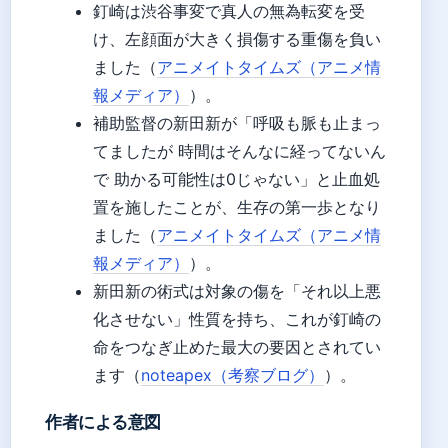
釘崎は渋谷事変で真人の無為転変を受
け、左顔面が大きく損傷する重傷を負い
ました（
アニメイトタイムズ（アニメ情
報メディア）
）。
補助監督の新田新が「呼吸も脈も止まっ
てましたが 時間はそんなに経ってないん
で 助かる可能性は0じゃない」と止血処
置を施したことが、生存の第一歩となり
ました（
アニメイトタイムズ（アニメ情
報メディア）
）。
新田新の術式は対象の傷を「それ以上悪
化させない」性質を持ち、これが釘崎の
命をつなぎ止めた最大の要因とされてい
ます（
noteapex（考察ブログ）
）。
作者による意図