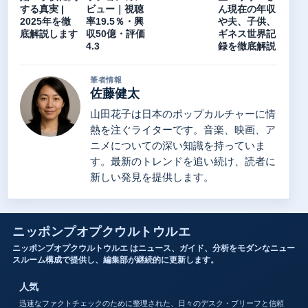
する真実 |
ビュー｜視聴
ん現在の年収
2025年を徹
率19.5％・興
や夫、子供、
底解説します
収50億・評価
ギネス世界記
4.3
録を徹底解説
筆者情報
佐藤健太
山田花子は日本のポップカルチャーに情
熱を注ぐライターです。音楽、映画、ア
ニメについての深い知識を持っていま
す。最新のトレンドを追い続け、読者に
新しい発見を提供します。
ニッポンプオプクウルトウルエ
ニッポンプオプクウルトウルエ はニュース、ガイド、分析をモダンなニュー
スルーム構成で提供し、編集部が継続的に更新します。
人気
迅速なファクトチェックのために整理された、日々のデスク・ブリーフと信頼