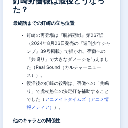
釘崎野薔薇は最後どうなっ
た？
最終話までの釘崎の立ち位置
釘崎の再登場は『呪術廻戦』第267話
（2024年8月26日発売の『週刊少年ジャ
ンプ』39号掲載）で描かれ、宿儺への
「共鳴り」で大きなダメージを与えまし
た（Real Sound（カルチャーニュー
ス））。
復活後の釘崎の役割は、宿儺への「共鳴
り」で虎杖悠仁の決定打を補助すること
でした（
アニメイトタイムズ（アニメ情
報メディア）
）。
他のキャラとの関係性