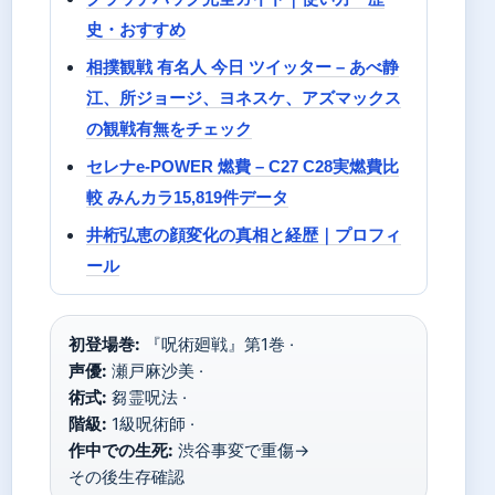
史・おすすめ
相撲観戦 有名人 今日 ツイッター – あべ静
江、所ジョージ、ヨネスケ、アズマックス
の観戦有無をチェック
セレナe-POWER 燃費 – C27 C28実燃費比
較 みんカラ15,819件データ
井桁弘恵の顔変化の真相と経歴｜プロフィ
ール
初登場巻:
『呪術廻戦』第1巻 ·
声優:
瀬戸麻沙美 ·
術式:
芻霊呪法 ·
階級:
1級呪術師 ·
作中での生死:
渋谷事変で重傷→
その後生存確認