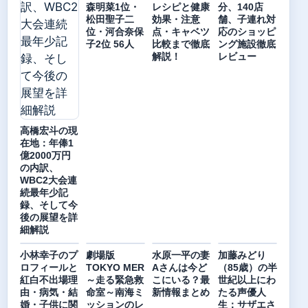
森明菜1位・
レシピと健康
分、140店
松田聖子二
効果・注意
舗、子連れ対
位・河合奈保
点・キャベツ
応のショッピ
子2位 56人
比較まで徹底
ング施設徹底
解説！
レビュー
高橋宏斗の現
在地：年俸1
億2000万円
の内訳、
WBC2大会連
続最年少記
録、そして今
後の展望を詳
細解説
小林幸子のプ
劇場版
水原一平の妻
加藤みどり
ロフィールと
TOKYO MER
Aさんは今ど
（85歳）の半
紅白不出場理
～走る緊急救
こにいる？最
世紀以上にわ
由・病気・結
命室～南海ミ
新情報まとめ
たる声優人
婚・子供に関
ッションのレ
生：サザエさ