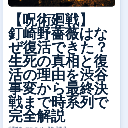
【呪術廻戦】
釘崎野薔薇はな
ぜ復活できた？
生死の真相と復
活の理由を渋谷
事変から最終決
戦まで時系列で
完全解説
佐藤健太 • 2026-06-15 • 監修 佐藤 遥