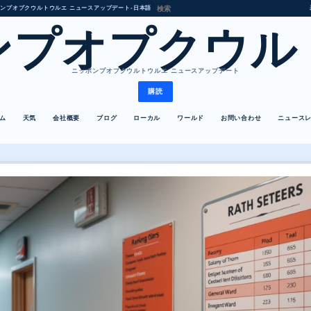
ンプオプクウルトウルエ ニュースアップデート
•
日本語
ンプオプクウル
ニッポンプオプクウルトウルエ ニュースアップデート
購読
ム
天気
会社概要
ブログ
ローカル
ワールド
お問い合わせ
ニュース