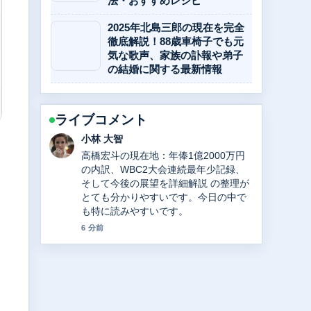
法・おすすめレシピ
2025年北島三郎の現在を完全
徹底解説！88歳車椅子でも元
気な歌声、家族の訃報や弟子
の結婚に関する最新情報
ライブコメント
田中 美咲
Travis Japan川島如恵留のネットの噂
をファクトチェック！元カノ急死、ハ
ーフ、鬱病、IQと活動休止の真相を解
説 を追っていますが、この解説は落ち
着いていて信頼できます。
8 分前