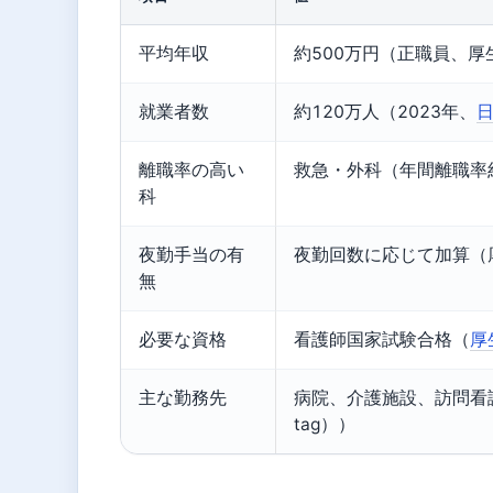
平均年収
約500万円（正職員、厚生
就業者数
約120万人（2023年、
離職率の高い
救急・外科（年間離職率約
科
夜勤手当の有
夜勤回数に応じて加算（厚
無
必要な資格
看護師国家試験合格（
厚
主な勤務先
病院、介護施設、訪問看護
tag））