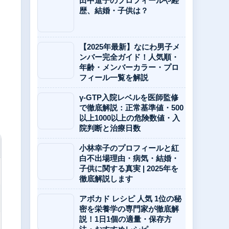
田中道子のプロフィールや経
歴、結婚・子供は？
【2025年最新】なにわ男子メ
ンバー完全ガイド！人気順・
年齢・メンバーカラー・プロ
フィール一覧を解説
γ-GTP入院レベルを医師監修
で徹底解説：正常基準値・500
以上1000以上の危険数値・入
院判断と治療日数
小林幸子のプロフィールと紅
白不出場理由・病気・結婚・
子供に関する真実 | 2025年を
徹底解説します
アボカド レシピ 人気 1位の秘
密を栄養学の専門家が徹底解
説！1日1個の適量・保存方