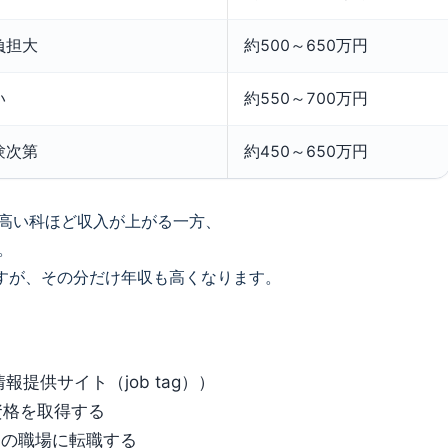
負担大
約500～650万円
い
約550～700万円
験次第
約450～650万円
高い科ほど収入が上がる一方、
。
ますが、その分だけ年収も高くなります。
提供サイト（job tag））
資格を取得する
療の職場に転職する