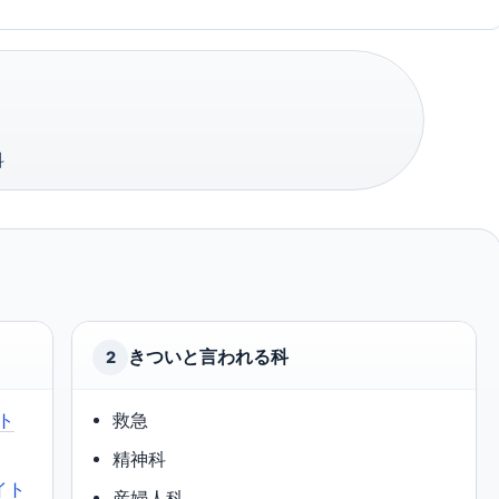
科
きついと言われる科
2
ト
救急
精神科
イト
産婦人科