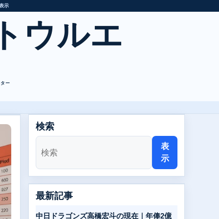
表示
トウルエ
レター
検索
表
示
最新記事
中日ドラゴンズ高橋宏斗の現在｜年俸2億