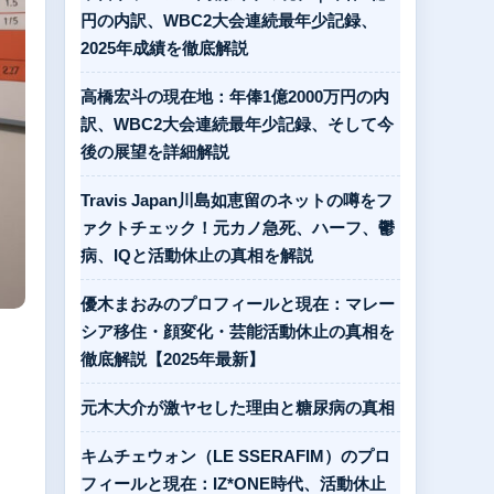
円の内訳、WBC2大会連続最年少記録、
2025年成績を徹底解説
高橋宏斗の現在地：年俸1億2000万円の内
訳、WBC2大会連続最年少記録、そして今
後の展望を詳細解説
Travis Japan川島如恵留のネットの噂をフ
ァクトチェック！元カノ急死、ハーフ、鬱
病、IQと活動休止の真相を解説
優木まおみのプロフィールと現在：マレー
シア移住・顔変化・芸能活動休止の真相を
徹底解説【2025年最新】
元木大介が激ヤセした理由と糖尿病の真相
キムチェウォン（LE SSERAFIM）のプロ
フィールと現在：IZ*ONE時代、活動休止