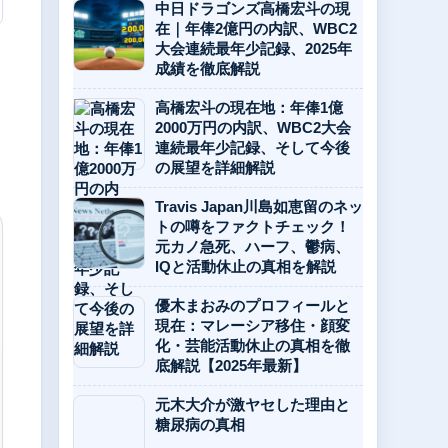
中日ドラゴンズ高橋宏斗の現
在｜年俸2億円の内訳、WBC2
大会連続最年少記録、2025年
成績を徹底解説
高橋宏斗の現在地：年俸1億
2000万円の内訳、WBC2大会
連続最年少記録、そして今後
の展望を詳細解説
Travis Japan川島如恵留のネッ
トの噂をファクトチェック！
元カノ急死、ハーフ、鬱病、
IQと活動休止の真相を解説
優木まおみのプロフィールと
現在：マレーシア移住・顔変
化・芸能活動休止の真相を徹
底解説【2025年最新】
元木大介が激ヤセした理由と
糖尿病の真相