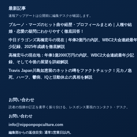
最新記事
速報アップデートは公開前に編集デスクが確認します。
ブルーノ・マーズのヒット曲や経歴・プロフィールまとめ｜人種や結
婚・恋愛の疑問にわかりやすく徹底回答！
中日ドラゴンズ高橋宏斗の現在｜年俸2億円の内訳、WBC2大会連続最
少記録、2025年成績を徹底解説
高橋宏斗の現在地：年俸1億2000万円の内訳、WBC2大会連続最年少記
録、そして今後の展望を詳細解説
Travis Japan川島如恵留のネットの噂をファクトチェック！元カノ急
死、ハーフ、鬱病、IQと活動休止の真相を解説
お問い合わせ
読者の指摘や訂正を素早く振り分ける、レスポンス重視のコンタクト・デスク。
お問い合わせ
info@nipponpopculture.com
編集部からの返信目安: 通常1営業日以内。