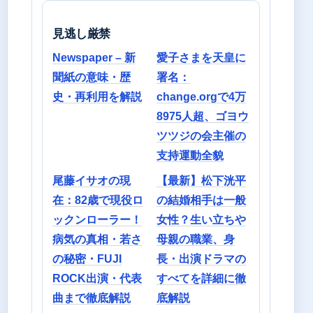
見逃し厳禁
Newspaper – 新
愛子さまを天皇に
聞紙の意味・歴
署名：
史・再利用を解説
change.orgで4万
8975人超、ゴヨウ
ツツジの会主催の
支持運動全貌
尾藤イサオの現
【最新】松下洸平
在：82歳で現役ロ
の結婚相手は一般
ックンローラー！
女性？生い立ちや
病気の真相・若さ
母親の職業、身
の秘密・FUJI
長・出演ドラマの
ROCK出演・代表
すべてを詳細に徹
曲まで徹底解説
底解説