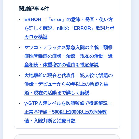
関連記事 4件
ERROR – 「error」の意味・発音・使い方
を詳しく解説、nikiの「ERROR」歌詞とボ
カロか検証
マツコ・デラックス緊急入院の全貌！頸椎
症性脊髄症の症状・治療・現在の活動・遺
産相続・体重増加の理由を徹底解説
大地康雄の現在と代表作｜犯人役で話題の
俳優・デビューから40年以上の軌跡と結
婚・現在の活動まで詳しく解説
γ-GTP入院レベルを医師監修で徹底解説：
正常基準値・500以上1000以上の危険数
値・入院判断と治療日数