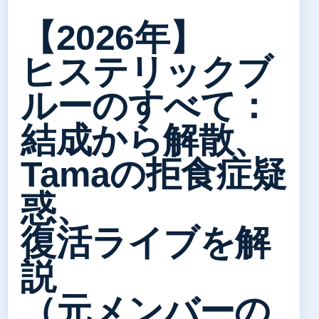
【2026年】
ヒステリックブ
ルーのすべて：
結成から解散、
Tamaの拒食症疑
惑、
復活ライブを解
説
（元メンバーの