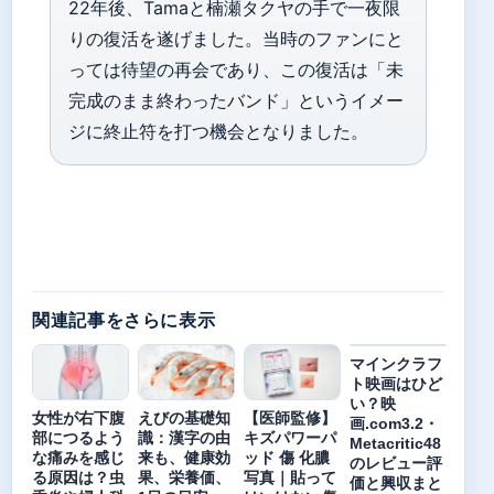
22年後、Tamaと楠瀬タクヤの手で一夜限
りの復活を遂げました。当時のファンにと
っては待望の再会であり、この復活は「未
完成のまま終わったバンド」というイメー
ジに終止符を打つ機会となりました。
関連記事をさらに表示
マインクラフ
ト映画はひど
い？映
女性が右下腹
えびの基礎知
【医師監修】
画.com3.2・
部につるよう
識：漢字の由
キズパワーパ
Metacritic48
な痛みを感じ
来も、健康効
ッド 傷 化膿
のレビュー評
る原因は？虫
果、栄養価、
写真｜貼って
価と興収まと