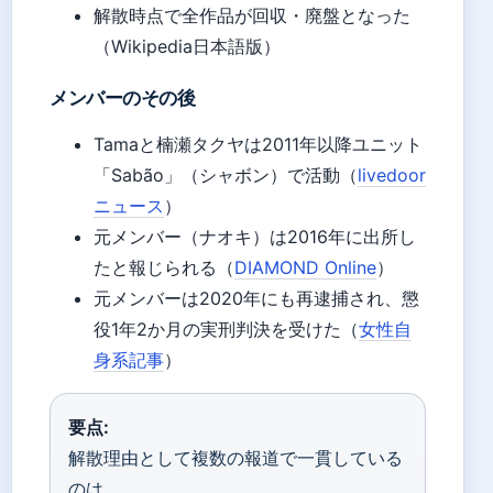
解散時点で全作品が回収・廃盤となった
（Wikipedia日本語版）
メンバーのその後
Tamaと楠瀬タクヤは2011年以降ユニット
「Sabão」（シャボン）で活動（
livedoor
ニュース
）
元メンバー（ナオキ）は2016年に出所し
たと報じられる（
DIAMOND Online
）
元メンバーは2020年にも再逮捕され、懲
役1年2か月の実刑判決を受けた（
女性自
身系記事
）
要点:
解散理由として複数の報道で一貫している
のは、