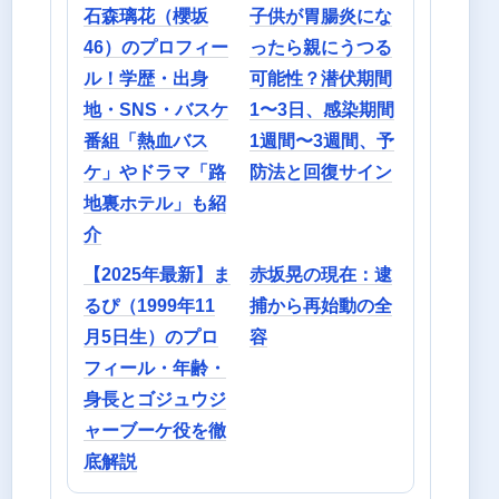
石森璃花（櫻坂
子供が胃腸炎にな
46）のプロフィー
ったら親にうつる
ル！学歴・出身
可能性？潜伏期間
地・SNS・バスケ
1〜3日、感染期間
番組「熱血バス
1週間〜3週間、予
ケ」やドラマ「路
防法と回復サイン
地裏ホテル」も紹
介
【2025年最新】ま
赤坂晃の現在：逮
るぴ（1999年11
捕から再始動の全
月5日生）のプロ
容
フィール・年齢・
身長とゴジュウジ
ャーブーケ役を徹
底解説