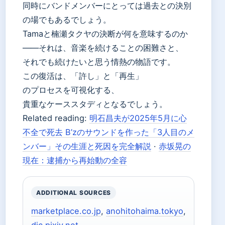
同時にバンドメンバーにとっては過去との決別
の場でもあるでしょう。
Tamaと楠瀬タクヤの決断が何を意味するのか
——それは、音楽を続けることの困難さと、
それでも続けたいと思う情熱の物語です。
この復活は、「許し」と「再生」
のプロセスを可視化する、
貴重なケーススタディとなるでしょう。
Related reading:
明石昌夫が2025年5月に心
不全で死去 B’zのサウンドを作った「3人目のメ
ンバー」その生涯と死因を完全解説
·
赤坂晃の
現在：逮捕から再始動の全容
ADDITIONAL SOURCES
marketplace.co.jp
,
anohitohaima.tokyo
,