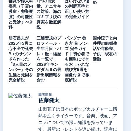
垂炎や婦人科
1日の目安
はいけない傷
め
疾患（子宮内
量、アニサキ
の判断基準と
膜症・卵巣嚢
ス対策、海の
正しい使い方
腫）の可能性
ゴキブリ説の
の完全ガイド
と受診すべき
真実を徹底解
科
説
明石昌夫が
三浦宏規のプ
バンダナ 巻
国仲涼子と向
2025年5月に
ロフィール・
き方 首 メン
井理の結婚生
心不全で死去
生年月日・バ
ズ 完全ガイ
活や年齢差、
B’zのサウン
レエ歴・経歴
ド｜初心者で
子供、現在の
ドを作った
を一覧で！
も簡単にでき
活動
「3人目のメ
2026年キン
るおしゃれな
ンバー」その
グダムⅡの最
結び方5選を
生涯と死因を
新出演情報を
画像付きで徹
完全解説
含む
底解説
筆者情報
佐藤健太
山田花子は日本のポップカルチャーに情
熱を注ぐライターです。音楽、映画、ア
ニメについての深い知識を持っていま
す。最新のトレンドを追い続け、読者に