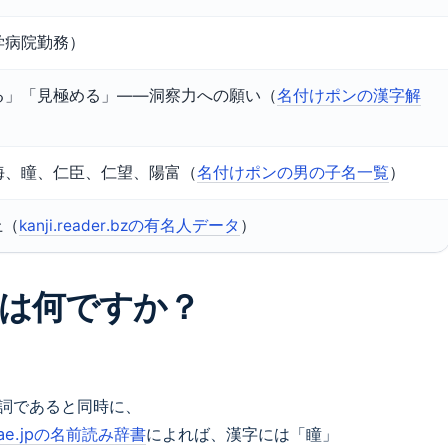
学病院勤務）
る」「見極める」——洞察力への願い（
名付けポンの漢字解
海、瞳、仁臣、仁望、陽富（
名付けポンの男の子名一覧
）
上（
kanji.reader.bzの有名人データ
）
は何ですか？
詞であると同時に、
ae.jpの名前読み辞書
によれば、漢字には「瞳」