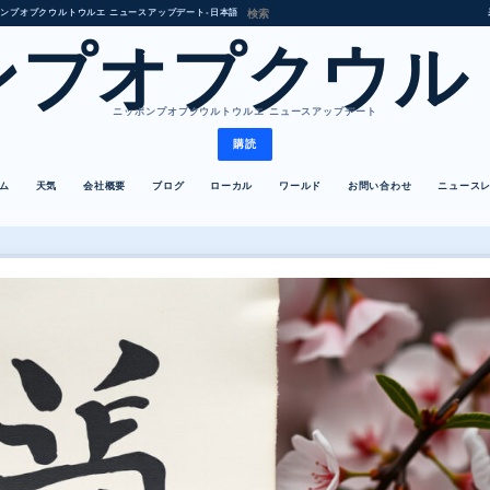
ンプオプクウルトウルエ ニュースアップデート
•
日本語
ンプオプクウル
ニッポンプオプクウルトウルエ ニュースアップデート
購読
ム
天気
会社概要
ブログ
ローカル
ワールド
お問い合わせ
ニュース