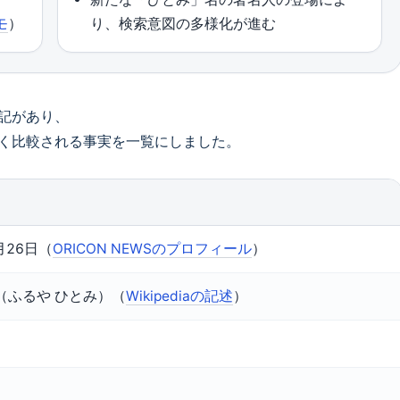
モ
）
り、検索意図の多様化が進む
記があり、
く比較される事実を一覧にしました。
月26日（
ORICON NEWSのプロフィール
）
（ふるや ひとみ）（
Wikipediaの記述
）