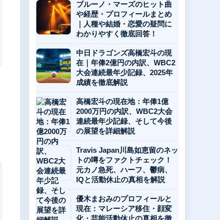
ブルーノ・マーズのヒット曲
や経歴・プロフィールまとめ
｜人種や結婚・恋愛の疑問に
わかりやすく徹底回答！
中日ドラゴンズ高橋宏斗の現
在｜年俸2億円の内訳、WBC2
大会連続最年少記録、2025年
成績を徹底解説
高橋宏斗の現在地：年俸1億
2000万円の内訳、WBC2大会
連続最年少記録、そして今後
の展望を詳細解説
Travis Japan川島如恵留のネッ
トの噂をファクトチェック！
元カノ急死、ハーフ、鬱病、
IQと活動休止の真相を解説
優木まおみのプロフィールと
現在：マレーシア移住・顔変
化・芸能活動休止の真相を徹