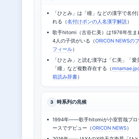
「ひとみ」は「瞳」などの漢字で名付
れる（
名付けポンの人名漢字解説
）
歌手hitomi（古谷仁美）は1976年生
4人の子供がいる（
ORICON NEWSの
フィール
）
「ひとみ」と読む漢字は「仁美」「愛
「瞳」など複数存在する（
mnamae.j
前読み辞書
）
時系列の兆候
3
1994年——歌手hitomiが小室哲哉プ
ースでデビュー（
ORICON NEWS
）
2016年——JAXAのX線天文衛星「ひ