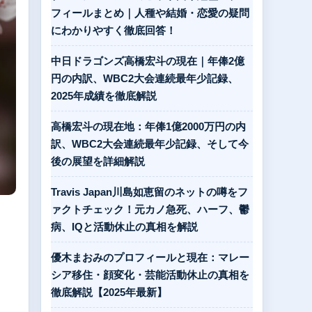
フィールまとめ｜人種や結婚・恋愛の疑問
にわかりやすく徹底回答！
中日ドラゴンズ高橋宏斗の現在｜年俸2億
円の内訳、WBC2大会連続最年少記録、
2025年成績を徹底解説
高橋宏斗の現在地：年俸1億2000万円の内
訳、WBC2大会連続最年少記録、そして今
後の展望を詳細解説
Travis Japan川島如恵留のネットの噂をフ
ァクトチェック！元カノ急死、ハーフ、鬱
病、IQと活動休止の真相を解説
優木まおみのプロフィールと現在：マレー
シア移住・顔変化・芸能活動休止の真相を
徹底解説【2025年最新】