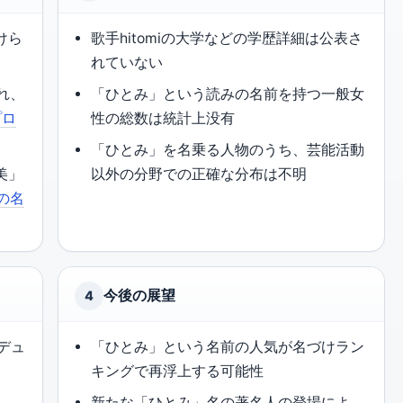
けら
歌手hitomiの大学などの学歴詳細は公表さ
れていない
まれ、
「ひとみ」という読みの名前を持つ一般女
プロ
性の総数は統計上没有
「ひとみ」を名乗る人物のうち、芸能活動
美」
以外の分野での正確な分布は不明
pの名
今後の展望
4
ロデュ
「ひとみ」という名前の人気が名づけラン
キングで再浮上する可能性
と
新たな「ひとみ」名の著名人の登場によ