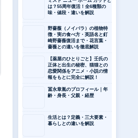
ミスド ニュー ホーム カットと
は？55周年復活！全6種類の
味・値段・違いを解説
野薔薇（ノイバラ）の植物特
徴・実の食べ方・英語名と釘
崎野薔薇復活まで・花言葉・
薔薇との違いを徹底解説
【薬屋のひとりごと】壬氏の
正体と出生の秘密、猫猫との
恋愛関係をアニメ・小説の情
報をもとに完全に解説！
冨永章胤のプロフィール｜年
齢・身長・父親・経歴
生活とは？定義・三大要素・
暮らしとの違いを解説