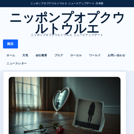
ニッポンプオプクウルトウルエ ニュースアップデート
•
日本語
ニッポンプオプクウ
ルトウルエ
ニッポンプオプクウルトウルエ ニュースアップデート
購読
ホーム
天気
会社概要
ブログ
ローカル
ワールド
お問い合わせ
ニュースレター