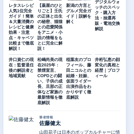
デジタルウォ
レタスレシピ
【薬屋のひと
新潟の方言と
ッチのスペッ
人気1位完全
りごと】壬氏
グルメ完全ガ
ク・購入方
ガイド！簡単
の正体と出生
イド｜誤解を
法・抽選再
＆大量消費の
の秘密、猫猫
解く
販・電池交換
レシピと健康
との恋愛関係
解説
効果・注意
をアニメ・小
点・キャベツ
説の情報をも
比較まで徹底
とに完全に解
解説！
説！
井口資仁の現
松嶋尚美の現
稲葉友のプロ
井桁弘恵の顔
在：監督退任
在2025年：
フィール、藤
変化の真相と
後の解説者と
禁煙宣言、
田ニコルとの
経歴｜プロフ
地域貢献
COPDとの闘
結婚・妊娠、
ィール
い、子供の成
仮面ライダー
長、旦那の正
出演作品をわ
体など家族の
かりやすく徹
最新情報を徹
底解説
底解説
筆者情報
佐藤健太
山田花子は日本のポップカルチャーに情