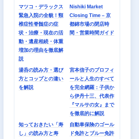
マツコ・デラックス
Nishiki Market
緊急入院の全貌！頸
Closing Time – 京
椎症性脊髄症の症
都錦市場の閉店時
状・治療・現在の活
間・営業時間ガイド
動・遺産相続・体重
増加の理由を徹底解
説
湯呑の読み方・選び
宮本信子のプロフィ
方とコップとの違い
ールと人生のすべて
を解説
を完全網羅：子供か
ら伊丹十三、代表作
『マルサの女』まで
を徹底的に解説
知っておきたい「寿
自動車保険のゴール
し」の読み方と寿
ド免許とブルー免許