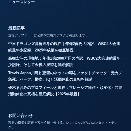
ニュースレター
最新記事
速報アップデートは公開前に編集デスクが確認します。
中日ドラゴンズ高橋宏斗の現在｜年俸2億円の内訳、WBC2大会連
続最年少記録、2025年成績を徹底解説
高橋宏斗の現在地：年俸1億2000万円の内訳、WBC2大会連続最年
少記録、そして今後の展望を詳細解説
Travis Japan川島如恵留のネットの噂をファクトチェック！元カノ
急死、ハーフ、鬱病、IQと活動休止の真相を解説
優木まおみのプロフィールと現在：マレーシア移住・顔変化・芸能
活動休止の真相を徹底解説【2025年最新】
お問い合わせ
読者の指摘や訂正を素早く振り分ける、レスポンス重視のコンタクト・デス
ク。