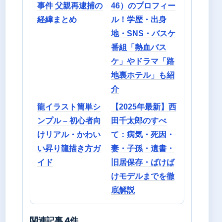
事件 父親再逮捕の
46）のプロフィー
経緯まとめ
ル！学歴・出身
地・SNS・バスケ
番組「熱血バス
ケ」やドラマ「路
地裏ホテル」も紹
介
龍イラスト簡単シ
【2025年最新】西
ンプル – 初心者向
田千太郎のすべ
けリアル・かわい
て：病気・死因・
い昇り龍描き方ガ
妻・子孫・遺書・
イド
旧居保存・ばけば
けモデルまでを徹
底解説
関連記事 4件