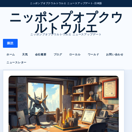
ニッポンプオプクウルトウルエ ニュースアップデート
•
日本語
ニッポンプオプクウ
ルトウルエ
ニッポンプオプクウルトウルエ ニュースアップデート
購読
ホーム
天気
会社概要
ブログ
ローカル
ワールド
お問い合わせ
ニュースレター