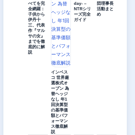
べてを完
day- –
団理事長
全網羅：
NTRシリ
活動まと
子供から
ーズ完全
め
伊丹十
ガイド
三、代表
作『マル
サの女』
までを徹
底的に解
説
インベス
コ 世界厳
選株式オ
ープン 為
替ヘッジ
なし 年1
回決算型
の基準価
額とパフ
ォーマン
ス徹底解
説