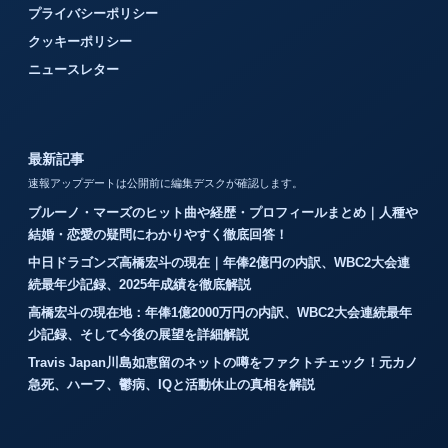
プライバシーポリシー
クッキーポリシー
ニュースレター
最新記事
速報アップデートは公開前に編集デスクが確認します。
ブルーノ・マーズのヒット曲や経歴・プロフィールまとめ｜人種や
結婚・恋愛の疑問にわかりやすく徹底回答！
中日ドラゴンズ高橋宏斗の現在｜年俸2億円の内訳、WBC2大会連
続最年少記録、2025年成績を徹底解説
高橋宏斗の現在地：年俸1億2000万円の内訳、WBC2大会連続最年
少記録、そして今後の展望を詳細解説
Travis Japan川島如恵留のネットの噂をファクトチェック！元カノ
急死、ハーフ、鬱病、IQと活動休止の真相を解説