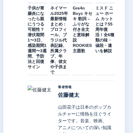
子供が胃
ネイマー
Gre4n
ミスド ニ
腸炎にな
ル2025年
Boyz キセ
ュー ホー
ったら親
最新情報
キ 歌詞 –
ム カット
にうつる
まとめ：
ふりがな
とは？55
可能性？
プロフィ
付き全文
周年復
潜伏期間
ール、ブ
と意味解
活！全6種
1〜3日、
ラジル代
説
類の味・
感染期間1
表記録、
ROOKIES
値段・違
週間〜3週
所属クラ
主題歌
いを解説
間、予防
ブ、年
法と回復
俸、彼女
サイン
や子供ま
で
筆者情報
佐藤健太
山田花子は日本のポップカ
ルチャーに情熱を注ぐライ
ターです。音楽、映画、
アニメについての深い知識