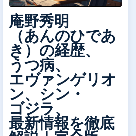
庵野秀明
（あんのひであ
き）の経歴、
うつ病、
エヴァンゲリオ
ン、シン・
ゴジラ、
最新情報を徹底