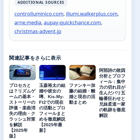
ADDITIONAL SOURCES
controlluminico.com
,
illumi.walkerplus.com
,
arne.media
,
aupay-quickchance.com
,
christmas-advent.jp
関連記事をさらに表示
阿部詩の敗因
分析とプロフ
ィール：集中
プロセカと
玉森裕太の結
ファンキー加
力の切れ目が
は？リズムゲ
婚や彼女の
藤の結婚・離
生んだパリ五
ームの基本・
噂、Kis-My-
婚と現在の活
輪番狂わせと
ストーリーの
Ft2での現在
動まとめ
兄妹柔道一家
評価・楽曲消
の活動とプロ
の軌跡を徹底
失の理由・ク
フィールまと
解説
ラッシュ対策
めを徹底解説
を解説
【2025年最
【2025年
新】
版】