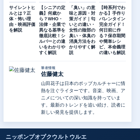
サイレントヒ
【シニアの定
「臭い」の意
【時系列でわ
ルとは？正
義】何歳か
味と原因・対
かる】手作り
体・怖い理
ら？WHO・
策ガイド｜匂
バレンタイン
由・映画評価
法律・企業で
いとの違い・
完全ガイド！
を解説
異なる基準を
女性の陰部の
何日前に作
徹底比較！シ
臭い・体臭の
る？保存期間
ルバーとの違
消臭方法をわ
や簡単レシ
いをわかりや
かりやすく解
ピ、本命義理
すく解説
説
の違いも解説
筆者情報
佐藤健太
山田花子は日本のポップカルチャーに情
熱を注ぐライターです。音楽、映画、ア
ニメについての深い知識を持っていま
す。最新のトレンドを追い続け、読者に
新しい発見を提供します。
ニッポンプオプクウルトウルエ