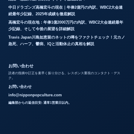
中日ドラゴンズ高橋宏斗の現在｜年俸2億円の内訳、WBC2大会連
続最年少記録、2025年成績を徹底解説
高橋宏斗の現在地：年俸1億2000万円の内訳、WBC2大会連続最年
少記録、そして今後の展望を詳細解説
Travis Japan川島如恵留のネットの噂をファクトチェック！元カノ
急死、ハーフ、鬱病、IQと活動休止の真相を解説
お問い合わせ
読者の指摘や訂正を素早く振り分ける、レスポンス重視のコンタクト・デス
ク。
お問い合わせ
info@nipponpopculture.com
編集部からの返信目安: 通常1営業日以内。