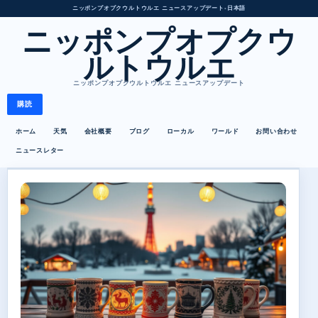
ニッポンプオプクウルトウルエ ニュースアップデート
•
日本語
ニッポンプオプクウ
ルトウルエ
ニッポンプオプクウルトウルエ ニュースアップデート
購読
ホーム
天気
会社概要
ブログ
ローカル
ワールド
お問い合わせ
ニュースレター