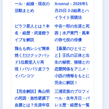
ール・結婚・現在の
Arsenal – 2026年1
活動まとめ
月25日 3-2結果とハ
イライト視聴法
ピラフ星人とは？本
中谷一郎の生涯と死
名・経歴・武道館ラ
因｜水戸黄門・風車
イブを解説
の弥七役の俳優
鶏もも肉レシピ簡単
【薬屋のひとりご
焼くだけクックパッ
と】壬氏の正体と出
ド1位殿堂入り再
生の秘密、猫猫との
現！パリパリ皮フラ
恋愛関係をアニメ・
イパンコツ
小説の情報をもとに
完全に解説！
【完全解説】鳥山明
三浦宏規のプロフィ
の死因・急性硬膜下
ール・生年月日・バ
血腫とは？生涯年収
レエ歴・経歴を一覧