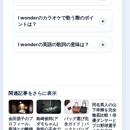
I wonderのカラオケで歌う際のポイ
ントは？
I wonderの英語の歌詞の意味は？
関連記事をさらに表示
同名異人の山
下幸輝を完全
徹底比較！俳
金田朋子のプ
島崎俊郎(ア
バッグ選び完
優ダンサーと
ロフィール、
ダモちゃん)
全ガイド｜バ
プロ野球選手
森渉との離婚
急性心不全で
ックとバッグ