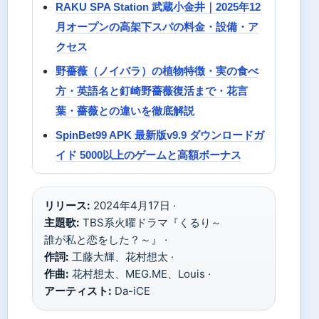
RAKU SPA Station 武蔵小金井｜2025年12
月オープンの高架下スパの料金・設備・ア
クセス
野薔薇（ノイバラ）の植物特徴・実の食べ
方・英語名と釘崎野薔薇復活まで・花言
葉・薔薇との違いを徹底解説
SpinBet99 APK 最新版v9.9 ダウンロードガ
イド 5000以上のゲームと高額ボーナス
リリース:
2024年4月17日 ·
主題歌:
TBS系火曜ドラマ『くるり～
誰が私と恋をした？～』 ·
作詞:
工藤大輝、花村想太 ·
作曲:
花村想太、MEG.ME、Louis ·
アーティスト:
Da-iCE