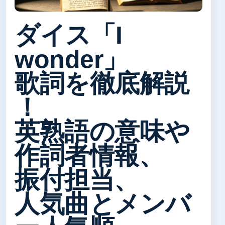
ダイス「I
wonder」
歌詞を徹底解説
！
英熟語の意味や
作詞者情報、
振付担当、
人気曲とメンバ