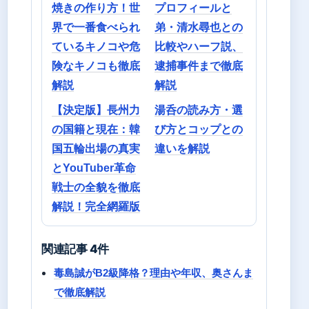
焼きの作り方！世
プロフィールと
界で一番食べられ
弟・清水尋也との
ているキノコや危
比較やハーフ説、
険なキノコも徹底
逮捕事件まで徹底
解説
解説
【決定版】長州力
湯呑の読み方・選
の国籍と現在：韓
び方とコップとの
国五輪出場の真実
違いを解説
とYouTuber革命
戦士の全貌を徹底
解説！完全網羅版
関連記事 4件
毒島誠がB2級降格？理由や年収、奥さんま
で徹底解説