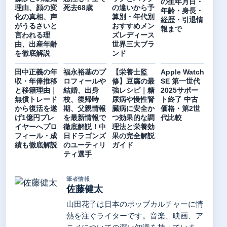
の生年月日・
理由、顔の変
死去68歳
の違いから予
年齢・身長・
化の真相、声
算別・年代別
経歴・引退情
がうるさいと
おすすめメン
報まで
言われる理
ズレディース
由、出産年齢
世界三大ブラ
を徹底解説
ンド
田中正義の年
福永裕基のプ
【栄養士監
Apple Watch
収・年俸推移
ロフィールや
修】豆腐の最
SE 第一世代
と移籍理由｜
結婚、出身
強レシピ｜糖
2025サポー
無償トレード
校、復帰時
尿病や慢性腎
ト終了 中古
から復活を遂
期、父親情報
臓病に安全か
価格・第2世
げ1億円プレ
を最新情報で
つ効果的な調
代比較
イヤーへプロ
徹底解説！中
理法と栄養効
フィール・成
日ドラゴンズ
果の完全解説
績も徹底解説
のユーティリ
ガイド
ティ選手
筆者情報
佐藤健太
山田花子は日本のポップカルチャーに情
熱を注ぐライターです。音楽、映画、ア