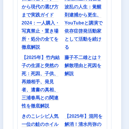
から現代の選び方
波乱の人生：覚醒
まで実践ガイド
剤逮捕から更生、
2024：一人購入・
YouTubeと講演で
写真禁止・置き場
依存症啓発活動家
所・処分の全てを
として活動を続け
徹底解説
る
【2025年】竹内結
藤子不二雄とは？
子の生涯と突然の
解散理由と死因を
死：死因、子供、
解説
再婚相手、発見
者、遺書の真相、
三浦春馬との関連
性を徹底解説
きのこレシピ人気
【2025年】混同を
一位の鮭のホイル
解消！清水尚弥の