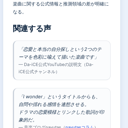
楽曲に関する公式情報と推測領域の差が明確に
なる。
関連する声
「恋愛と本当の自分探しという2つのテ
ーマを色彩に喩えて描いた楽曲です」
— Da-iCE公式YouTubeの説明文（Da-
iCE公式チャンネル）
「I wonder」というタイトルからも、
自問や揺れる感情を連想させる。
ドラマの恋愛模様とリンクした歌詞が印
象的だ。
— 音楽ブログnayutas（
nayutasコラム
）