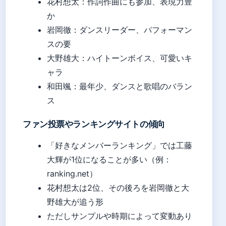
花村想太：作詞作曲にも参加、表現力豊
か
岩岡徹：ダンスリーダー、パフォーマン
スの要
大野雄大：ハイトーンボイス、可愛いキ
ャラ
和田颯：最年少、ダンスと歌唱のバラン
ス
ファン投票やランキングサイトの傾向
「好きなメンバーランキング」では工藤
大輝が1位になることが多い（例：
ranking.net）
花村想太は2位、その後ろを岩岡徹と大
野雄大が追う形
ただしサンプルや時期によって変動あり