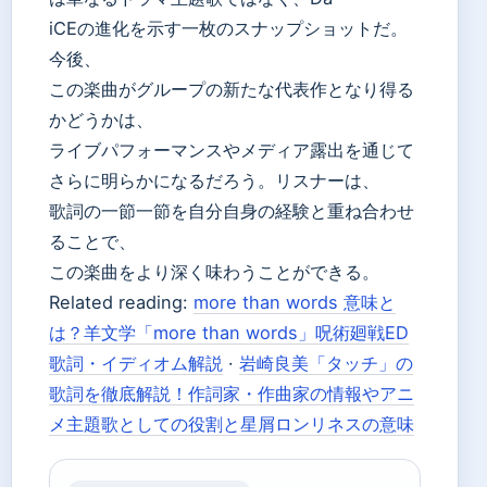
iCEの進化を示す一枚のスナップショットだ。
今後、
この楽曲がグループの新たな代表作となり得る
かどうかは、
ライブパフォーマンスやメディア露出を通じて
さらに明らかになるだろう。リスナーは、
歌詞の一節一節を自分自身の経験と重ね合わせ
ることで、
この楽曲をより深く味わうことができる。
Related reading:
more than words 意味と
は？羊文学「more than words」呪術廻戦ED
歌詞・イディオム解説
·
岩崎良美「タッチ」の
歌詞を徹底解説！作詞家・作曲家の情報やアニ
メ主題歌としての役割と星屑ロンリネスの意味