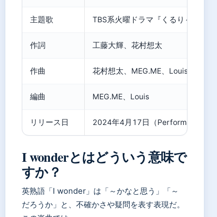
主題歌
TBS系火曜ドラマ『くるり～誰が
作詞
工藤大輝、花村想太
作曲
花村想太、MEG.ME、Louis
編曲
MEG.ME、Louis
リリース日
2024年4月17日（Performance V
I wonderとはどういう意味で
すか？
英熟語「I wonder」は「～かなと思う」「～
だろうか」と、不確かさや疑問を表す表現だ。