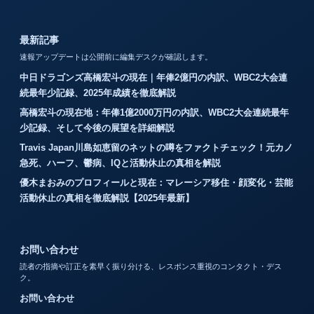
最新記事
速報アップデートは公開前に編集デスクが確認します。
中日ドラゴンズ高橋宏斗の現在｜年俸2億円の内訳、WBC2大会連
続最年少記録、2025年成績を徹底解説
高橋宏斗の現在地：年俸1億2000万円の内訳、WBC2大会連続最年
少記録、そして今後の展望を詳細解説
Travis Japan川島如恵留のネットの噂をファクトチェック！元カノ
急死、ハーフ、鬱病、IQと活動休止の真相を解説
優木まおみのプロフィールと現在：マレーシア移住・顔変化・芸能
活動休止の真相を徹底解説【2025年最新】
お問い合わせ
読者の指摘や訂正を素早く振り分ける、レスポンス重視のコンタクト・デス
ク。
お問い合わせ