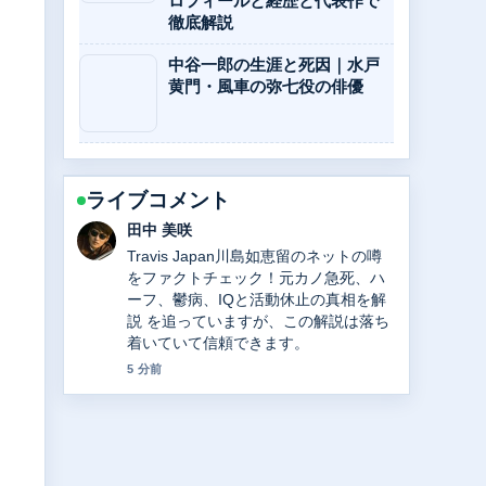
ロフィールと経歴と代表作で
徹底解説
中谷一郎の生涯と死因｜水戸
黄門・風車の弥七役の俳優
ライブコメント
中村 悠斗
中日ドラゴンズ高橋宏斗の現在｜年俸2
億円の内訳、WBC2大会連続最年少記
録、2025年成績を徹底解説 の背景説明
が助かります。ライブ更新を続けてく
ださい。
7 分前