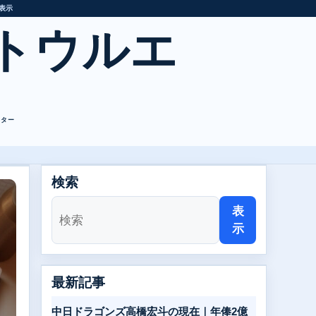
表示
トウルエ
レター
検索
表
示
最新記事
中日ドラゴンズ高橋宏斗の現在｜年俸2億