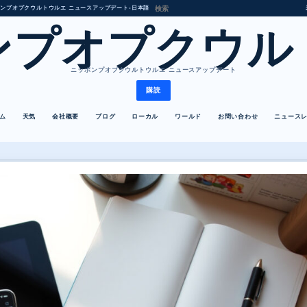
ンプオプクウルトウルエ ニュースアップデート
•
日本語
ンプオプクウル
ニッポンプオプクウルトウルエ ニュースアップデート
購読
ム
天気
会社概要
ブログ
ローカル
ワールド
お問い合わせ
ニュース