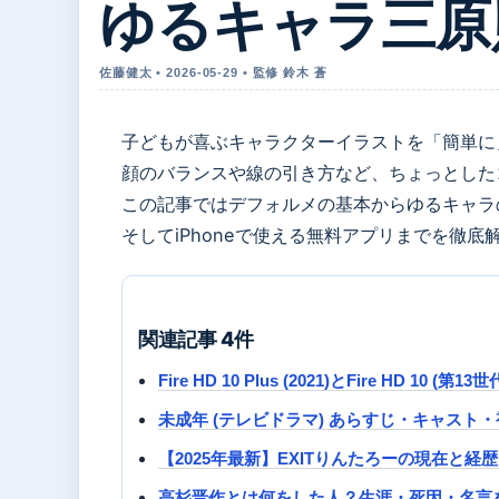
ゆるキャラ三原
佐藤健太 • 2026-05-29 • 監修 鈴木 蒼
子どもが喜ぶキャラクターイラストを「簡単に
顔のバランスや線の引き方など、ちょっとした
この記事ではデフォルメの基本からゆるキャラ
そしてiPhoneで使える無料アプリまでを徹底
関連記事 4件
Fire HD 10 Plus (2021)とFire HD 1
未成年 (テレビドラマ) あらすじ・キャスト・視聴
【2025年最新】EXITりんたろーの現在と
高杉晋作とは何をした人？生涯・死因・名言