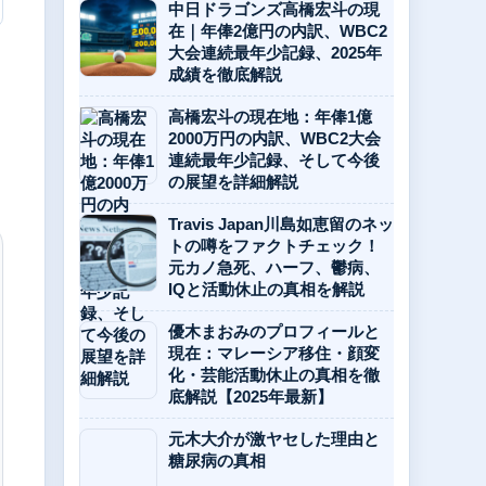
中日ドラゴンズ高橋宏斗の現
在｜年俸2億円の内訳、WBC2
大会連続最年少記録、2025年
成績を徹底解説
高橋宏斗の現在地：年俸1億
2000万円の内訳、WBC2大会
連続最年少記録、そして今後
の展望を詳細解説
Travis Japan川島如恵留のネッ
トの噂をファクトチェック！
元カノ急死、ハーフ、鬱病、
IQと活動休止の真相を解説
優木まおみのプロフィールと
現在：マレーシア移住・顔変
化・芸能活動休止の真相を徹
底解説【2025年最新】
元木大介が激ヤセした理由と
糖尿病の真相